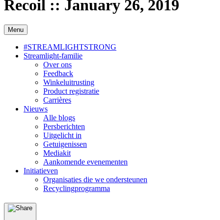
Recoil :: January 26, 2019
Menu
#STREAMLIGHTSTRONG
Streamlight-familie
Over ons
Feedback
Winkeluitrusting
Product registratie
Carrières
Nieuws
Alle blogs
Persberichten
Uitgelicht in
Getuigenissen
Mediakit
Aankomende evenementen
Initiatieven
Organisaties die we ondersteunen
Recyclingprogramma