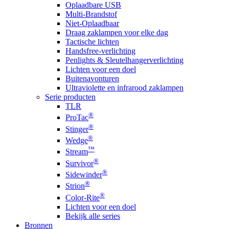
Oplaadbare USB
Multi-Brandstof
Niet-Oplaadbaar
Draag zaklampen voor elke dag
Tactische lichten
Handsfree-verlichting
Penlights & Sleutelhangerverlichting
Lichten voor een doel
Buitenavonturen
Ultraviolette en infrarood zaklampen
Serie producten
TLR
®
ProTac
®
Stinger
®
Wedge
™
Stream
®
Survivor
®
Sidewinder
®
Strion
®
Color-Rite
Lichten voor een doel
Bekijk alle series
Bronnen