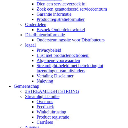
Dien een serviceverzoek in
Zoek een geautoriseerd servicecentrum
Garantie informatie
Productregistratieformulier
Onderdelen
Bezoek Onderdelenwinkel
Distributeurinformatie
Ondersteuningssite voor Distributeurs
legaal
Privacybeleid
Lijst met productenoctrooien:
Algemene voorwaarden
Streamlight-beleid met betrekking tot
inzendingen van uitvinders
Vertaling Disclaimer
Naleving
Gemeenschap
#STREAMLIGHTSTRONG
Streamlight-familie
Over ons
Feedback
Winkeluitrusting
Product registratie
Carrières
Nieuws