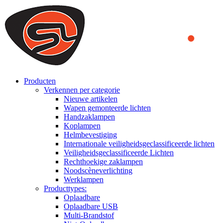
We use cookies to ensure that we provide you the best experience
on our website. By continuing to browse this website, you accept
that cookies are used to help us analyze how the website is used and
to offer you a better experience. To learn more or to find out how
you can disable cookies, you can access our
Privacy Policy
.
ACCEPT AND CLOSE
Producten
Verkennen per categorie
Nieuwe artikelen
Wapen gemonteerde lichten
Handzaklampen
Koplampen
Helmbevestiging
Internationale veiligheidsgeclassificeerde lichten
Veiligheidsgeclassificeerde Lichten
Rechthoekige zaklampen
Noodscèneverlichting
Werklampen
Producttypes:
Oplaadbare
Oplaadbare USB
Multi-Brandstof