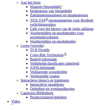
Aan het leren
Waarom Streamlight?
Hoekstenen van Streamlight
Zaklamptoepassingen en straalpatronen
®
TEN-TAP
-programmering voor flexibele
verlichtingsopties
Gids voor het kiezen van de juiste zaklamp
Voorbereiding op noodsituaties voor
eerstehulpverleners
Voorbereiding op noodsituaties
Leren (vervolg)
TLR Fit-gids
®
Color-Rite Technology
Batterij-informatie
Veiligheidsclassificaties uitgelegd
ANSI-informatie
Verklarende woordenlijst
Veelgestelde vragen
Interactieve demo's en trainingen
Interactieve straaldemo
Opleiding tot wetshandhaving
Catalogus Bibliotheek
Productcatalogi bekijken
Video