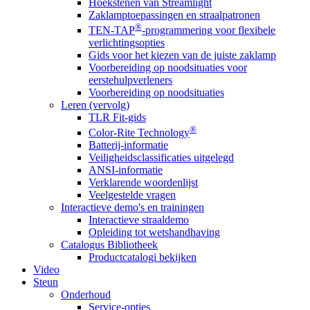
Hoekstenen van Streamlight
Zaklamptoepassingen en straalpatronen
®
TEN-TAP
-programmering voor flexibele
verlichtingsopties
Gids voor het kiezen van de juiste zaklamp
Voorbereiding op noodsituaties voor
eerstehulpverleners
Voorbereiding op noodsituaties
Leren (vervolg)
TLR Fit-gids
®
Color-Rite Technology
Batterij-informatie
Veiligheidsclassificaties uitgelegd
ANSI-informatie
Verklarende woordenlijst
Veelgestelde vragen
Interactieve demo's en trainingen
Interactieve straaldemo
Opleiding tot wetshandhaving
Catalogus Bibliotheek
Productcatalogi bekijken
Video
Steun
Onderhoud
Service-opties