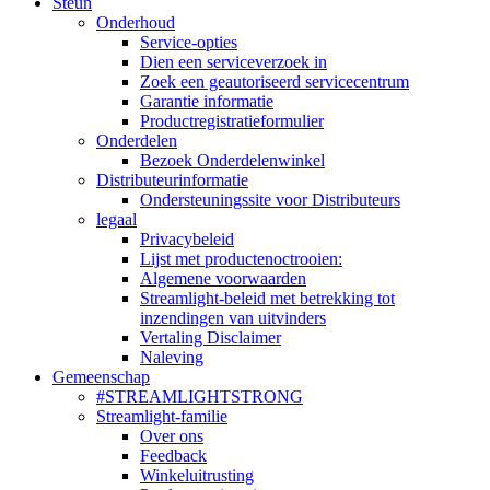
Steun
Onderhoud
Service-opties
Dien een serviceverzoek in
Zoek een geautoriseerd servicecentrum
Garantie informatie
Productregistratieformulier
Onderdelen
Bezoek Onderdelenwinkel
Distributeurinformatie
Ondersteuningssite voor Distributeurs
legaal
Privacybeleid
Lijst met productenoctrooien:
Algemene voorwaarden
Streamlight-beleid met betrekking tot
inzendingen van uitvinders
Vertaling Disclaimer
Naleving
Gemeenschap
#STREAMLIGHTSTRONG
Streamlight-familie
Over ons
Feedback
Winkeluitrusting