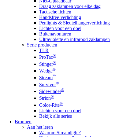
Niet-Oplaadbaar
Draag zaklampen voor elke dag
Tactische lichten
Handsfree-verlichting
Penlights & Sleutelhangerverlichting
Lichten voor een doel
Buitenavonturen
Ultraviolette en infrarood zaklampen
Serie producten
TLR
®
ProTac
®
Stinger
®
Wedge
™
Stream
®
Survivor
®
Sidewinder
®
Strion
®
Color-Rite
Lichten voor een doel
Bekijk alle series
Bronnen
Aan het leren
Waarom Streamlight?