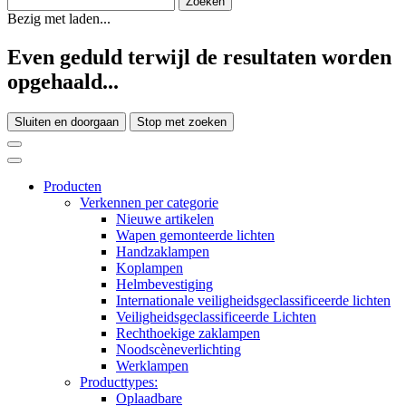
Bezig met laden...
Even geduld terwijl de resultaten worden
opgehaald...
Sluiten en doorgaan
Stop met zoeken
Producten
Verkennen per categorie
Nieuwe artikelen
Wapen gemonteerde lichten
Handzaklampen
Koplampen
Helmbevestiging
Internationale veiligheidsgeclassificeerde lichten
Veiligheidsgeclassificeerde Lichten
Rechthoekige zaklampen
Noodscèneverlichting
Werklampen
Producttypes:
Oplaadbare