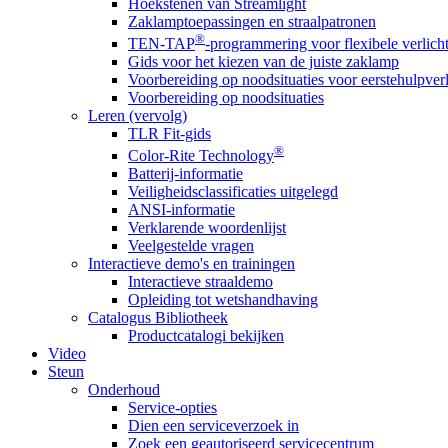
Hoekstenen van Streamlight
Zaklamptoepassingen en straalpatronen
®
TEN-TAP
-programmering voor flexibele verlich
Gids voor het kiezen van de juiste zaklamp
Voorbereiding op noodsituaties voor eerstehulpver
Voorbereiding op noodsituaties
Leren (vervolg)
TLR Fit-gids
®
Color-Rite Technology
Batterij-informatie
Veiligheidsclassificaties uitgelegd
ANSI-informatie
Verklarende woordenlijst
Veelgestelde vragen
Interactieve demo's en trainingen
Interactieve straaldemo
Opleiding tot wetshandhaving
Catalogus Bibliotheek
Productcatalogi bekijken
Video
Steun
Onderhoud
Service-opties
Dien een serviceverzoek in
Zoek een geautoriseerd servicecentrum