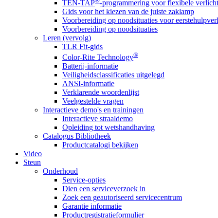
®
TEN-TAP
-programmering voor flexibele verlich
Gids voor het kiezen van de juiste zaklamp
Voorbereiding op noodsituaties voor eerstehulpver
Voorbereiding op noodsituaties
Leren (vervolg)
TLR Fit-gids
®
Color-Rite Technology
Batterij-informatie
Veiligheidsclassificaties uitgelegd
ANSI-informatie
Verklarende woordenlijst
Veelgestelde vragen
Interactieve demo's en trainingen
Interactieve straaldemo
Opleiding tot wetshandhaving
Catalogus Bibliotheek
Productcatalogi bekijken
Video
Steun
Onderhoud
Service-opties
Dien een serviceverzoek in
Zoek een geautoriseerd servicecentrum
Garantie informatie
Productregistratieformulier