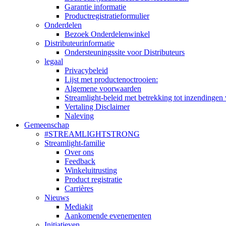
Garantie informatie
Productregistratieformulier
Onderdelen
Bezoek Onderdelenwinkel
Distributeurinformatie
Ondersteuningssite voor Distributeurs
legaal
Privacybeleid
Lijst met productenoctrooien:
Algemene voorwaarden
Streamlight-beleid met betrekking tot inzendingen 
Vertaling Disclaimer
Naleving
Gemeenschap
#STREAMLIGHTSTRONG
Streamlight-familie
Over ons
Feedback
Winkeluitrusting
Product registratie
Carrières
Nieuws
Mediakit
Aankomende evenementen
Initiatieven