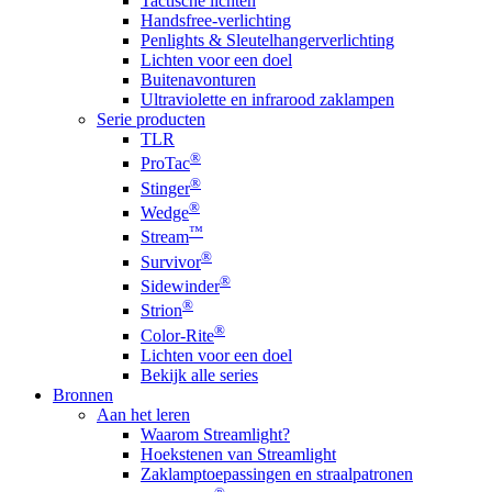
Tactische lichten
Handsfree-verlichting
Penlights & Sleutelhangerverlichting
Lichten voor een doel
Buitenavonturen
Ultraviolette en infrarood zaklampen
Serie producten
TLR
®
ProTac
®
Stinger
®
Wedge
™
Stream
®
Survivor
®
Sidewinder
®
Strion
®
Color-Rite
Lichten voor een doel
Bekijk alle series
Bronnen
Aan het leren
Waarom Streamlight?
Hoekstenen van Streamlight
Zaklamptoepassingen en straalpatronen