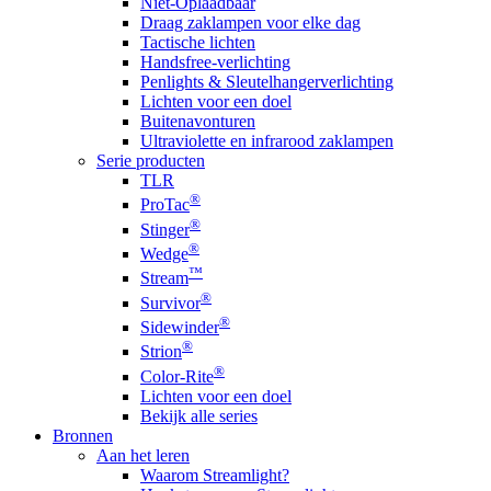
Niet-Oplaadbaar
Draag zaklampen voor elke dag
Tactische lichten
Handsfree-verlichting
Penlights & Sleutelhangerverlichting
Lichten voor een doel
Buitenavonturen
Ultraviolette en infrarood zaklampen
Serie producten
TLR
®
ProTac
®
Stinger
®
Wedge
™
Stream
®
Survivor
®
Sidewinder
®
Strion
®
Color-Rite
Lichten voor een doel
Bekijk alle series
Bronnen
Aan het leren
Waarom Streamlight?