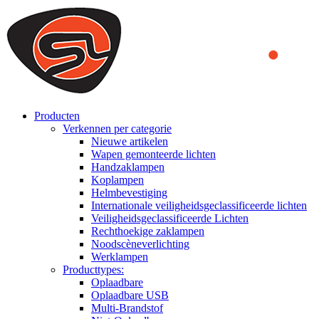
We use cookies to ensure that we provide you the best experience on o
you a better experience. To learn more or to find out how you can di
ACCEPT AND CLOSE
Producten
Verkennen per categorie
Nieuwe artikelen
Wapen gemonteerde lichten
Handzaklampen
Koplampen
Helmbevestiging
Internationale veiligheidsgeclassificeerde lichten
Veiligheidsgeclassificeerde Lichten
Rechthoekige zaklampen
Noodscèneverlichting
Werklampen
Producttypes:
Oplaadbare
Oplaadbare USB
Multi-Brandstof