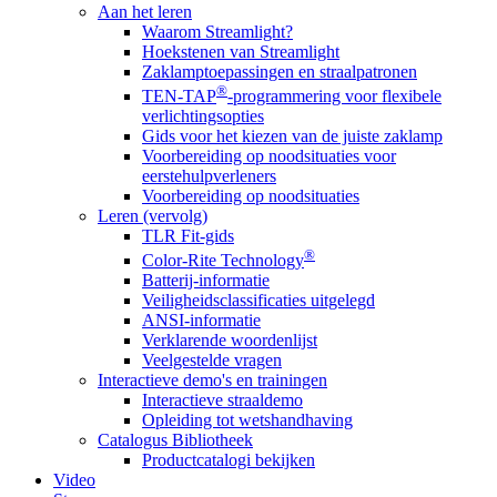
Aan het leren
Waarom Streamlight?
Hoekstenen van Streamlight
Zaklamptoepassingen en straalpatronen
®
TEN-TAP
-programmering voor flexibele
verlichtingsopties
Gids voor het kiezen van de juiste zaklamp
Voorbereiding op noodsituaties voor
eerstehulpverleners
Voorbereiding op noodsituaties
Leren (vervolg)
TLR Fit-gids
®
Color-Rite Technology
Batterij-informatie
Veiligheidsclassificaties uitgelegd
ANSI-informatie
Verklarende woordenlijst
Veelgestelde vragen
Interactieve demo's en trainingen
Interactieve straaldemo
Opleiding tot wetshandhaving
Catalogus Bibliotheek
Productcatalogi bekijken
Video