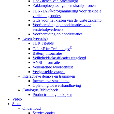
Hoekstenen van Streamlight
Zaklamptoepassingen en straalpatronen
®
TEN-TAP
-programmering voor flexibele
verlichtingsopties
Gids voor het kiezen van de juiste zaklamp
Voorbereiding op noodsituaties voor
eerstehulpverleners
Voorbereiding op noodsituaties
Leren (vervolg)
TLR Fit-gids
®
Color-Rite Technology
Batterij-informatie
Veiligheidsclassificaties uitgelegd
ANSI-informatie
Verklarende woordenlijst
Veelgestelde vragen
Interactieve demo's en trainingen
Interactieve straaldemo
Opleiding tot wetshandhaving
Catalogus Bibliotheek
Productcatalogi bekijken
Video
Steun
Onderhoud
Service-opties