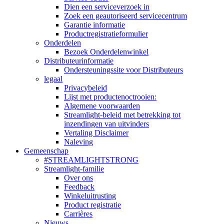
Dien een serviceverzoek in
Zoek een geautoriseerd servicecentrum
Garantie informatie
Productregistratieformulier
Onderdelen
Bezoek Onderdelenwinkel
Distributeurinformatie
Ondersteuningssite voor Distributeurs
legaal
Privacybeleid
Lijst met productenoctrooien:
Algemene voorwaarden
Streamlight-beleid met betrekking tot
inzendingen van uitvinders
Vertaling Disclaimer
Naleving
Gemeenschap
#STREAMLIGHTSTRONG
Streamlight-familie
Over ons
Feedback
Winkeluitrusting
Product registratie
Carrières
Nieuws