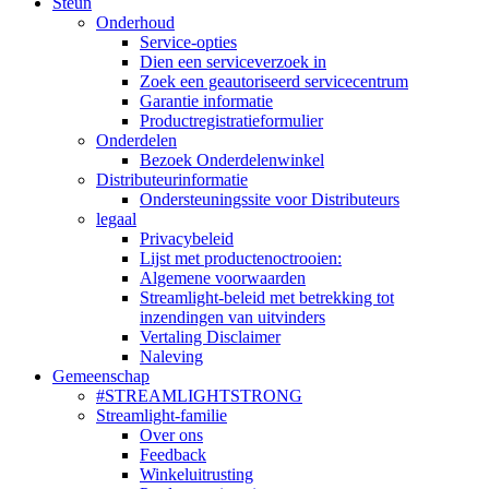
Steun
Onderhoud
Service-opties
Dien een serviceverzoek in
Zoek een geautoriseerd servicecentrum
Garantie informatie
Productregistratieformulier
Onderdelen
Bezoek Onderdelenwinkel
Distributeurinformatie
Ondersteuningssite voor Distributeurs
legaal
Privacybeleid
Lijst met productenoctrooien:
Algemene voorwaarden
Streamlight-beleid met betrekking tot
inzendingen van uitvinders
Vertaling Disclaimer
Naleving
Gemeenschap
#STREAMLIGHTSTRONG
Streamlight-familie
Over ons
Feedback
Winkeluitrusting