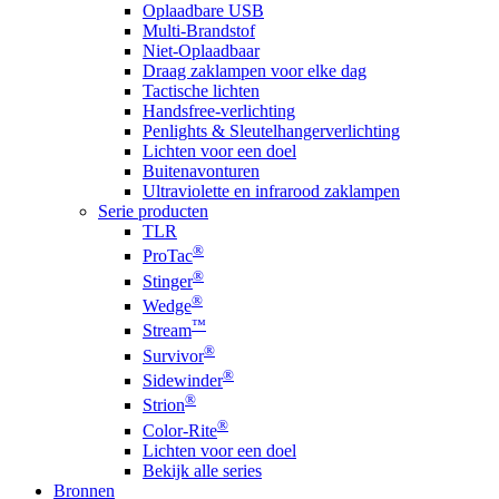
Oplaadbare USB
Multi-Brandstof
Niet-Oplaadbaar
Draag zaklampen voor elke dag
Tactische lichten
Handsfree-verlichting
Penlights & Sleutelhangerverlichting
Lichten voor een doel
Buitenavonturen
Ultraviolette en infrarood zaklampen
Serie producten
TLR
®
ProTac
®
Stinger
®
Wedge
™
Stream
®
Survivor
®
Sidewinder
®
Strion
®
Color-Rite
Lichten voor een doel
Bekijk alle series
Bronnen