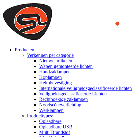
We use cookies to ensure that we provide you the best experience
on our website. By continuing to browse this website, you accept
that cookies are used to help us analyze how the website is used and
to offer you a better experience. To learn more or to find out how
you can disable cookies, you can access our
Privacy Policy
.
ACCEPT AND CLOSE
Producten
Verkennen per categorie
Nieuwe artikelen
Wapen gemonteerde lichten
Handzaklampen
Koplampen
Helmbevestiging
Internationale veiligheidsgeclassificeerde lichten
Veiligheidsgeclassificeerde Lichten
Rechthoekige zaklampen
Noodscèneverlichting
Werklampen
Producttypes:
Oplaadbare
Oplaadbare USB
Multi-Brandstof