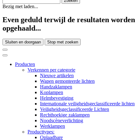
Bezig met laden...
Even geduld terwijl de resultaten worden
opgehaald...
Sluiten en doorgaan
Stop met zoeken
Producten
Verkennen per categorie
Nieuwe artikelen
Wapen gemonteerde lichten
Handzaklampen
Koplampen
Helmbevestiging
Internationale veiligheidsgeclassificeerde lichten
Veiligheidsgeclassificeerde Lichten
Rechthoekige zaklampen
Noodscèneverlichting
Werklampen
Producttypes:
Oplaadbare