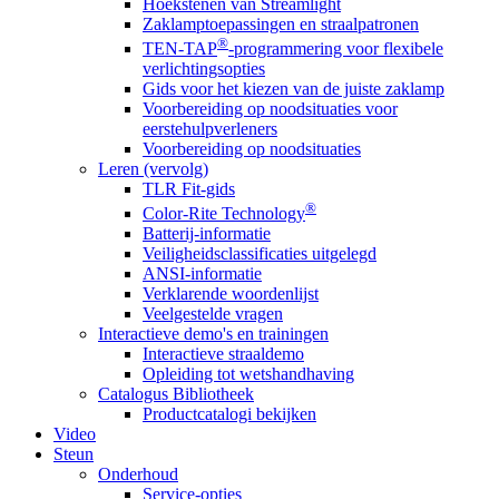
Hoekstenen van Streamlight
Zaklamptoepassingen en straalpatronen
®
TEN-TAP
-programmering voor flexibele
verlichtingsopties
Gids voor het kiezen van de juiste zaklamp
Voorbereiding op noodsituaties voor
eerstehulpverleners
Voorbereiding op noodsituaties
Leren (vervolg)
TLR Fit-gids
®
Color-Rite Technology
Batterij-informatie
Veiligheidsclassificaties uitgelegd
ANSI-informatie
Verklarende woordenlijst
Veelgestelde vragen
Interactieve demo's en trainingen
Interactieve straaldemo
Opleiding tot wetshandhaving
Catalogus Bibliotheek
Productcatalogi bekijken
Video
Steun
Onderhoud
Service-opties