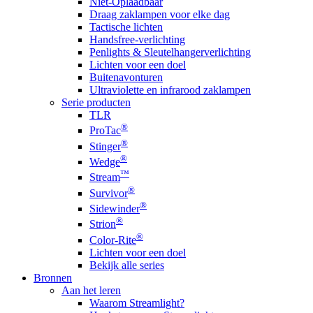
Niet-Oplaadbaar
Draag zaklampen voor elke dag
Tactische lichten
Handsfree-verlichting
Penlights & Sleutelhangerverlichting
Lichten voor een doel
Buitenavonturen
Ultraviolette en infrarood zaklampen
Serie producten
TLR
®
ProTac
®
Stinger
®
Wedge
™
Stream
®
Survivor
®
Sidewinder
®
Strion
®
Color-Rite
Lichten voor een doel
Bekijk alle series
Bronnen
Aan het leren
Waarom Streamlight?