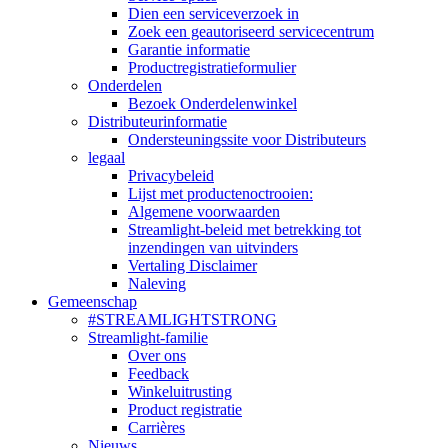
Dien een serviceverzoek in
Zoek een geautoriseerd servicecentrum
Garantie informatie
Productregistratieformulier
Onderdelen
Bezoek Onderdelenwinkel
Distributeurinformatie
Ondersteuningssite voor Distributeurs
legaal
Privacybeleid
Lijst met productenoctrooien:
Algemene voorwaarden
Streamlight-beleid met betrekking tot
inzendingen van uitvinders
Vertaling Disclaimer
Naleving
Gemeenschap
#STREAMLIGHTSTRONG
Streamlight-familie
Over ons
Feedback
Winkeluitrusting
Product registratie
Carrières
Nieuws