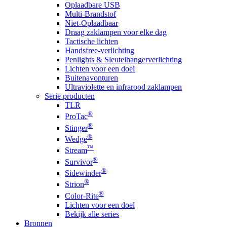
Oplaadbare USB
Multi-Brandstof
Niet-Oplaadbaar
Draag zaklampen voor elke dag
Tactische lichten
Handsfree-verlichting
Penlights & Sleutelhangerverlichting
Lichten voor een doel
Buitenavonturen
Ultraviolette en infrarood zaklampen
Serie producten
TLR
®
ProTac
®
Stinger
®
Wedge
™
Stream
®
Survivor
®
Sidewinder
®
Strion
®
Color-Rite
Lichten voor een doel
Bekijk alle series
Bronnen