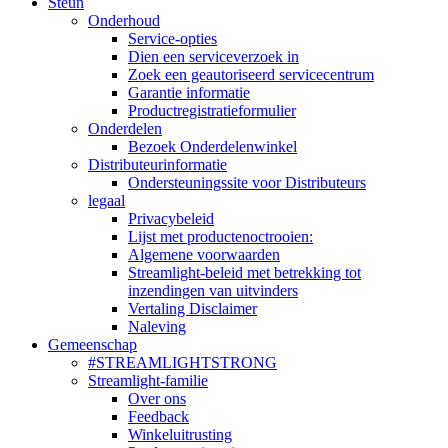
Steun
Onderhoud
Service-opties
Dien een serviceverzoek in
Zoek een geautoriseerd servicecentrum
Garantie informatie
Productregistratieformulier
Onderdelen
Bezoek Onderdelenwinkel
Distributeurinformatie
Ondersteuningssite voor Distributeurs
legaal
Privacybeleid
Lijst met productenoctrooien:
Algemene voorwaarden
Streamlight-beleid met betrekking tot
inzendingen van uitvinders
Vertaling Disclaimer
Naleving
Gemeenschap
#STREAMLIGHTSTRONG
Streamlight-familie
Over ons
Feedback
Winkeluitrusting