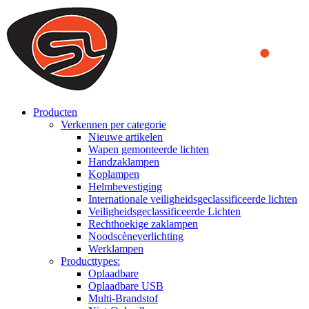
We use cookies to ensure that we provide you the best experience
on our website. By continuing to browse this website, you accept
that cookies are used to help us analyze how the website is used and
to offer you a better experience. To learn more or to find out how
you can disable cookies, you can access our
Privacy Policy
.
ACCEPT AND CLOSE
Producten
Verkennen per categorie
Nieuwe artikelen
Wapen gemonteerde lichten
Handzaklampen
Koplampen
Helmbevestiging
Internationale veiligheidsgeclassificeerde lichten
Veiligheidsgeclassificeerde Lichten
Rechthoekige zaklampen
Noodscèneverlichting
Werklampen
Producttypes:
Oplaadbare
Oplaadbare USB
Multi-Brandstof