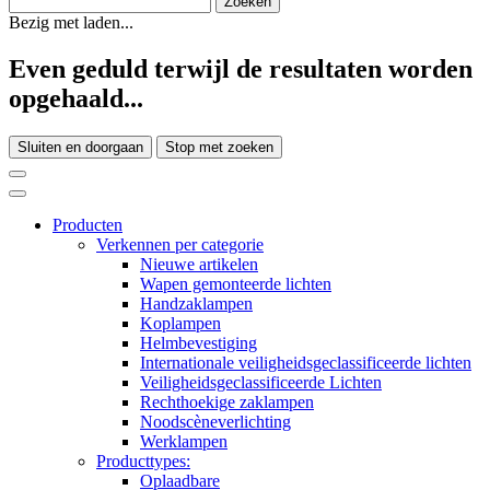
Bezig met laden...
Even geduld terwijl de resultaten worden
opgehaald...
Sluiten en doorgaan
Stop met zoeken
Producten
Verkennen per categorie
Nieuwe artikelen
Wapen gemonteerde lichten
Handzaklampen
Koplampen
Helmbevestiging
Internationale veiligheidsgeclassificeerde lichten
Veiligheidsgeclassificeerde Lichten
Rechthoekige zaklampen
Noodscèneverlichting
Werklampen
Producttypes:
Oplaadbare