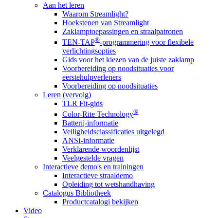
Aan het leren
Waarom Streamlight?
Hoekstenen van Streamlight
Zaklamptoepassingen en straalpatronen
®
TEN-TAP
-programmering voor flexibele
verlichtingsopties
Gids voor het kiezen van de juiste zaklamp
Voorbereiding op noodsituaties voor
eerstehulpverleners
Voorbereiding op noodsituaties
Leren (vervolg)
TLR Fit-gids
®
Color-Rite Technology
Batterij-informatie
Veiligheidsclassificaties uitgelegd
ANSI-informatie
Verklarende woordenlijst
Veelgestelde vragen
Interactieve demo's en trainingen
Interactieve straaldemo
Opleiding tot wetshandhaving
Catalogus Bibliotheek
Productcatalogi bekijken
Video