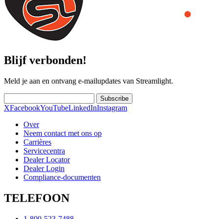
Blijf verbonden!
Meld je aan en ontvang e-mailupdates van Streamlight.
Subscribe
X
Facebook
YouTube
LinkedIn
Instagram
Over
Neem contact met ons op
Carrières
Servicecentra
Dealer Locator
Dealer Login
Compliance-documenten
TELEFOON
1-800-523-7488