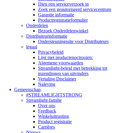
Dien een serviceverzoek in
Zoek een geautoriseerd servicecentrum
Garantie informatie
Productregistratieformulier
Onderdelen
Bezoek Onderdelenwinkel
Distributeurinformatie
Ondersteuningssite voor Distributeurs
legaal
Privacybeleid
Lijst met productenoctrooien:
Algemene voorwaarden
Streamlight-beleid met betrekking tot
inzendingen van uitvinders
Vertaling Disclaimer
Naleving
Gemeenschap
#STREAMLIGHTSTRONG
Streamlight-familie
Over ons
Feedback
Winkeluitrusting
Product registratie
Carrières
Nieuws