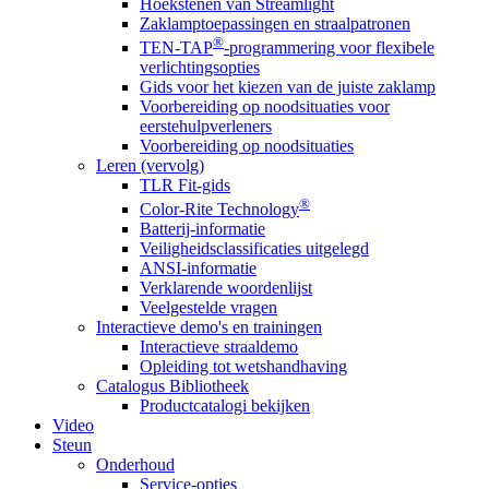
Hoekstenen van Streamlight
Zaklamptoepassingen en straalpatronen
®
TEN-TAP
-programmering voor flexibele
verlichtingsopties
Gids voor het kiezen van de juiste zaklamp
Voorbereiding op noodsituaties voor
eerstehulpverleners
Voorbereiding op noodsituaties
Leren (vervolg)
TLR Fit-gids
®
Color-Rite Technology
Batterij-informatie
Veiligheidsclassificaties uitgelegd
ANSI-informatie
Verklarende woordenlijst
Veelgestelde vragen
Interactieve demo's en trainingen
Interactieve straaldemo
Opleiding tot wetshandhaving
Catalogus Bibliotheek
Productcatalogi bekijken
Video
Steun
Onderhoud
Service-opties