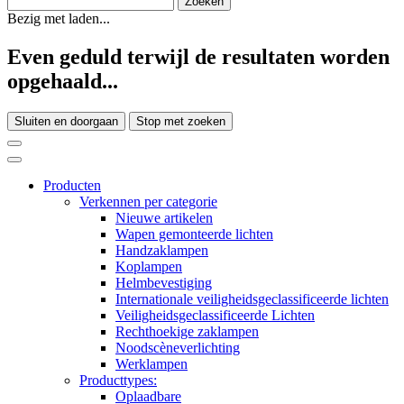
Bezig met laden...
Even geduld terwijl de resultaten worden
opgehaald...
Sluiten en doorgaan
Stop met zoeken
Producten
Verkennen per categorie
Nieuwe artikelen
Wapen gemonteerde lichten
Handzaklampen
Koplampen
Helmbevestiging
Internationale veiligheidsgeclassificeerde lichten
Veiligheidsgeclassificeerde Lichten
Rechthoekige zaklampen
Noodscèneverlichting
Werklampen
Producttypes:
Oplaadbare