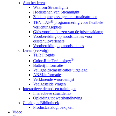
Aan het leren
Waarom Streamlight?
Hoekstenen van Streamlight
Zaklamptoepassingen en straalpatronen
®
TEN-TAP
-programmering voor flexibele
verlichtingsopties
Gids voor het kiezen van de juiste zaklamp
Voorbereiding op noodsituaties voor
eerstehulpverleners
Voorbereiding op noodsituaties
Leren (vervolg)
TLR Fit-gids
®
Color-Rite Technology
Batterij-informatie
Veiligheidsclassificaties uitgelegd
ANSI-informatie
Verklarende woordenlijst
Veelgestelde vragen
Interactieve demo's en trainingen
Interactieve straaldemo
Opleiding tot wetshandhaving
Catalogus Bibliotheek
Productcatalogi bekijken
Video