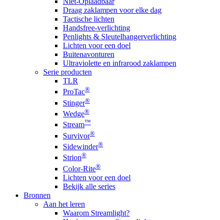
Niet-Oplaadbaar
Draag zaklampen voor elke dag
Tactische lichten
Handsfree-verlichting
Penlights & Sleutelhangerverlichting
Lichten voor een doel
Buitenavonturen
Ultraviolette en infrarood zaklampen
Serie producten
TLR
®
ProTac
®
Stinger
®
Wedge
™
Stream
®
Survivor
®
Sidewinder
®
Strion
®
Color-Rite
Lichten voor een doel
Bekijk alle series
Bronnen
Aan het leren
Waarom Streamlight?