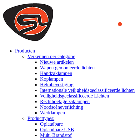
We use cookies to ensure that we provide you the best experience
on our website. By continuing to browse this website, you accept
that cookies are used to help us analyze how the website is used and
to offer you a better experience. To learn more or to find out how
you can disable cookies, you can access our
Privacy Policy
.
ACCEPT AND CLOSE
Producten
Verkennen per categorie
Nieuwe artikelen
Wapen gemonteerde lichten
Handzaklampen
Koplampen
Helmbevestiging
Internationale veiligheidsgeclassificeerde lichten
Veiligheidsgeclassificeerde Lichten
Rechthoekige zaklampen
Noodscèneverlichting
Werklampen
Producttypes:
Oplaadbare
Oplaadbare USB
Multi-Brandstof