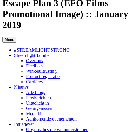
Escape Plan 3 (EFO Films
Promotional Image) :: January
2019
Menu
#STREAMLIGHTSTRONG
Streamlight-familie
Over ons
Feedback
Winkeluitrusting
Product registratie
Carrières
Nieuws
Alle blogs
Persberichten
Uitgelicht in
Getuigenissen
Mediakit
Aankomende evenementen
Initiatieven
Organisaties die we ondersteunen