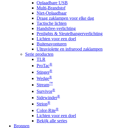
Oplaadbare USB
Multi-Brandstof
Niet-Oplaadbaar
Draag zaklampen voor elke dag
Tactische lichten
Handsfree-verlichting
Penlights & Sleutelhangerverlichting
Lichten voor een doel
Buitenavonturen
Ultraviolette en infrarood zaklampen
Serie producten
TLR
®
ProTac
®
Stinger
®
Wedge
™
Stream
®
Survivor
®
Sidewinder
®
Strion
®
Color-Rite
Lichten voor een doel
Bekijk alle series
Bronnen