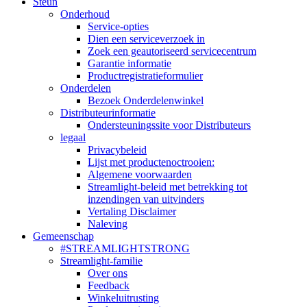
Steun
Onderhoud
Service-opties
Dien een serviceverzoek in
Zoek een geautoriseerd servicecentrum
Garantie informatie
Productregistratieformulier
Onderdelen
Bezoek Onderdelenwinkel
Distributeurinformatie
Ondersteuningssite voor Distributeurs
legaal
Privacybeleid
Lijst met productenoctrooien:
Algemene voorwaarden
Streamlight-beleid met betrekking tot
inzendingen van uitvinders
Vertaling Disclaimer
Naleving
Gemeenschap
#STREAMLIGHTSTRONG
Streamlight-familie
Over ons
Feedback
Winkeluitrusting