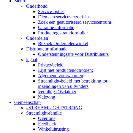
Steun
Onderhoud
Service-opties
Dien een serviceverzoek in
Zoek een geautoriseerd servicecentrum
Garantie informatie
Productregistratieformulier
Onderdelen
Bezoek Onderdelenwinkel
Distributeurinformatie
Ondersteuningssite voor Distributeurs
legaal
Privacybeleid
Lijst met productenoctrooien:
Algemene voorwaarden
Streamlight-beleid met betrekking tot
inzendingen van uitvinders
Vertaling Disclaimer
Naleving
Gemeenschap
#STREAMLIGHTSTRONG
Streamlight-familie
Over ons
Feedback
Winkeluitrusting