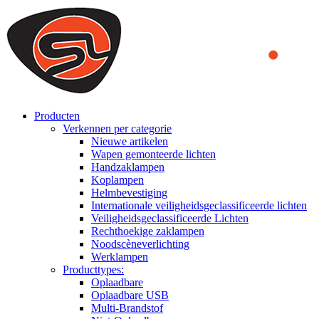
We use cookies to ensure that we provide you the best experience
on our website. By continuing to browse this website, you accept
that cookies are used to help us analyze how the website is used and
to offer you a better experience. To learn more or to find out how
you can disable cookies, you can access our
Privacy Policy
.
ACCEPT AND CLOSE
Producten
Verkennen per categorie
Nieuwe artikelen
Wapen gemonteerde lichten
Handzaklampen
Koplampen
Helmbevestiging
Internationale veiligheidsgeclassificeerde lichten
Veiligheidsgeclassificeerde Lichten
Rechthoekige zaklampen
Noodscèneverlichting
Werklampen
Producttypes:
Oplaadbare
Oplaadbare USB
Multi-Brandstof