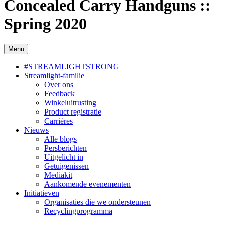
Concealed Carry Handguns ::
Spring 2020
Menu
#STREAMLIGHTSTRONG
Streamlight-familie
Over ons
Feedback
Winkeluitrusting
Product registratie
Carrières
Nieuws
Alle blogs
Persberichten
Uitgelicht in
Getuigenissen
Mediakit
Aankomende evenementen
Initiatieven
Organisaties die we ondersteunen
Recyclingprogramma