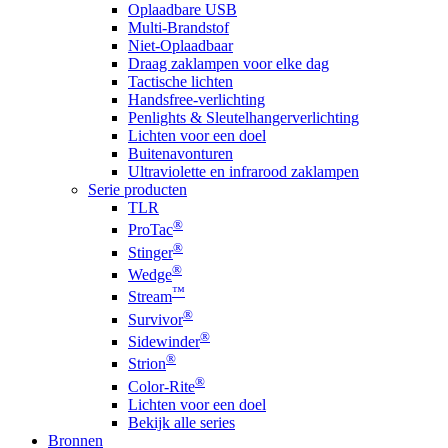
Oplaadbare USB
Multi-Brandstof
Niet-Oplaadbaar
Draag zaklampen voor elke dag
Tactische lichten
Handsfree-verlichting
Penlights & Sleutelhangerverlichting
Lichten voor een doel
Buitenavonturen
Ultraviolette en infrarood zaklampen
Serie producten
TLR
®
ProTac
®
Stinger
®
Wedge
™
Stream
®
Survivor
®
Sidewinder
®
Strion
®
Color-Rite
Lichten voor een doel
Bekijk alle series
Bronnen