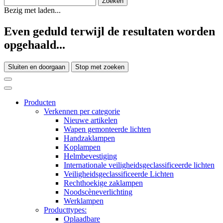
Bezig met laden...
Even geduld terwijl de resultaten worden
opgehaald...
Sluiten en doorgaan
Stop met zoeken
Producten
Verkennen per categorie
Nieuwe artikelen
Wapen gemonteerde lichten
Handzaklampen
Koplampen
Helmbevestiging
Internationale veiligheidsgeclassificeerde lichten
Veiligheidsgeclassificeerde Lichten
Rechthoekige zaklampen
Noodscèneverlichting
Werklampen
Producttypes:
Oplaadbare