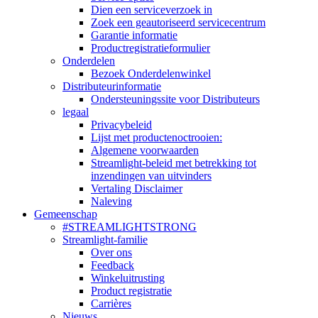
Dien een serviceverzoek in
Zoek een geautoriseerd servicecentrum
Garantie informatie
Productregistratieformulier
Onderdelen
Bezoek Onderdelenwinkel
Distributeurinformatie
Ondersteuningssite voor Distributeurs
legaal
Privacybeleid
Lijst met productenoctrooien:
Algemene voorwaarden
Streamlight-beleid met betrekking tot
inzendingen van uitvinders
Vertaling Disclaimer
Naleving
Gemeenschap
#STREAMLIGHTSTRONG
Streamlight-familie
Over ons
Feedback
Winkeluitrusting
Product registratie
Carrières
Nieuws