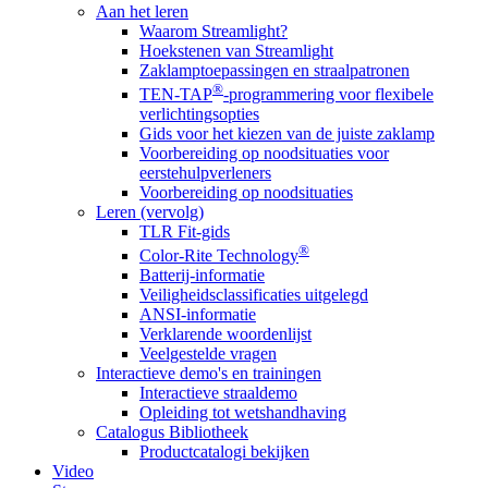
Aan het leren
Waarom Streamlight?
Hoekstenen van Streamlight
Zaklamptoepassingen en straalpatronen
®
TEN-TAP
-programmering voor flexibele
verlichtingsopties
Gids voor het kiezen van de juiste zaklamp
Voorbereiding op noodsituaties voor
eerstehulpverleners
Voorbereiding op noodsituaties
Leren (vervolg)
TLR Fit-gids
®
Color-Rite Technology
Batterij-informatie
Veiligheidsclassificaties uitgelegd
ANSI-informatie
Verklarende woordenlijst
Veelgestelde vragen
Interactieve demo's en trainingen
Interactieve straaldemo
Opleiding tot wetshandhaving
Catalogus Bibliotheek
Productcatalogi bekijken
Video