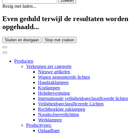
Bezig met laden...
Even geduld terwijl de resultaten worden
opgehaald...
Sluiten en doorgaan
Stop met zoeken
Producten
Verkennen per categorie
Nieuwe artikelen
Wapen gemonteerde lichten
Handzaklampen
Koplampen
Helmbevestiging
Internationale veiligheidsgeclassificeerde lichten
Veiligheidsgeclassificeerde Lichten
Rechthoekige zaklampen
Noodscèneverlichting
Werklampen
Producttypes:
Oplaadbare