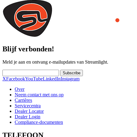
Blijf verbonden!
Meld je aan en ontvang e-mailupdates van Streamlight.
Subscribe
X
Facebook
YouTube
LinkedIn
Instagram
Over
Neem contact met ons op
Carrières
Servicecentra
Dealer Locator
Dealer Login
Compliance-documenten
TELEFOON