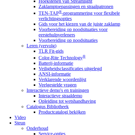
Hoekstenen van Streamlight
Zaklamptoepassingen en straalpatronen
®
TEN-TAP
-programmering voor flexibele
verlichtingsopties
Gids voor het kiezen van de juiste zaklamp
Voorbereiding op noodsituaties voor
eerstehulpverleners
Voorbereiding op noodsituaties
Leren (vervolg)
TLR Fit-gids
®
Color-Rite Technology
Batterij-informatie
Veiligheidsclassificaties uitgelegd
ANSI-informatie
Verklarende woordenlijst
Veelgestelde vragen
Interactieve demo's en trainingen
Interactieve straaldemo
Opleiding tot wetshandhaving
Catalogus Bibliotheek
Productcatalogi bekijken
Video
Steun
Onderhoud
Service-opties