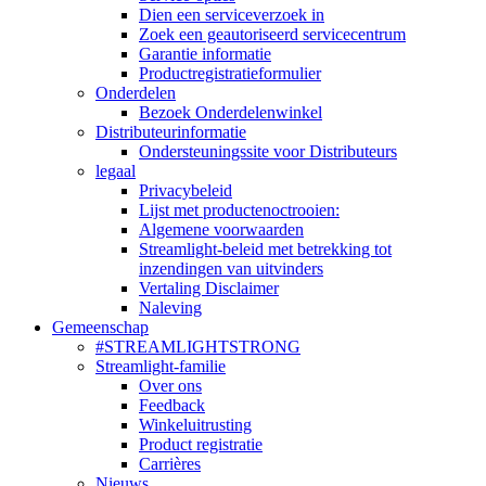
Dien een serviceverzoek in
Zoek een geautoriseerd servicecentrum
Garantie informatie
Productregistratieformulier
Onderdelen
Bezoek Onderdelenwinkel
Distributeurinformatie
Ondersteuningssite voor Distributeurs
legaal
Privacybeleid
Lijst met productenoctrooien:
Algemene voorwaarden
Streamlight-beleid met betrekking tot
inzendingen van uitvinders
Vertaling Disclaimer
Naleving
Gemeenschap
#STREAMLIGHTSTRONG
Streamlight-familie
Over ons
Feedback
Winkeluitrusting
Product registratie
Carrières
Nieuws