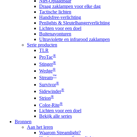
Niet-Oplaadbaar
Draag zaklampen voor elke dag
Tactische lichten
Handsfree-verlichting
Penlights & Sleutelhangerverlichting
Lichten voor een doel
Buitenavonturen
Ultraviolette en infrarood zaklampen
Serie producten
TLR
®
ProTac
®
Stinger
®
Wedge
™
Stream
®
Survivor
®
Sidewinder
®
Strion
®
Color-Rite
Lichten voor een doel
Bekijk alle series
Bronnen
Aan het leren
Waarom Streamlight?