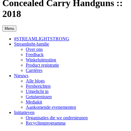
Concealed Carry Handguns ::
2018
Menu
#STREAMLIGHTSTRONG
Streamlight-familie
Over ons
Feedback
Winkeluitrusting
Product registratie
Carrières
Nieuws
Alle blogs
Persberichten
Uitgelicht in
Getuigenissen
Mediakit
Aankomende evenementen
Initiatieven
Organisaties die we ondersteunen
Recyclingprogramma