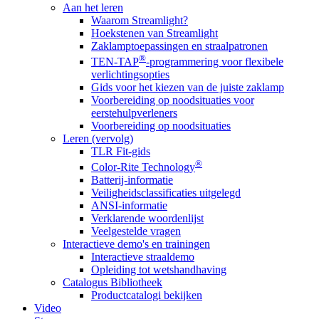
Aan het leren
Waarom Streamlight?
Hoekstenen van Streamlight
Zaklamptoepassingen en straalpatronen
®
TEN-TAP
-programmering voor flexibele
verlichtingsopties
Gids voor het kiezen van de juiste zaklamp
Voorbereiding op noodsituaties voor
eerstehulpverleners
Voorbereiding op noodsituaties
Leren (vervolg)
TLR Fit-gids
®
Color-Rite Technology
Batterij-informatie
Veiligheidsclassificaties uitgelegd
ANSI-informatie
Verklarende woordenlijst
Veelgestelde vragen
Interactieve demo's en trainingen
Interactieve straaldemo
Opleiding tot wetshandhaving
Catalogus Bibliotheek
Productcatalogi bekijken
Video