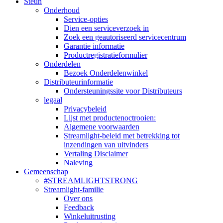
Steun
Onderhoud
Service-opties
Dien een serviceverzoek in
Zoek een geautoriseerd servicecentrum
Garantie informatie
Productregistratieformulier
Onderdelen
Bezoek Onderdelenwinkel
Distributeurinformatie
Ondersteuningssite voor Distributeurs
legaal
Privacybeleid
Lijst met productenoctrooien:
Algemene voorwaarden
Streamlight-beleid met betrekking tot
inzendingen van uitvinders
Vertaling Disclaimer
Naleving
Gemeenschap
#STREAMLIGHTSTRONG
Streamlight-familie
Over ons
Feedback
Winkeluitrusting