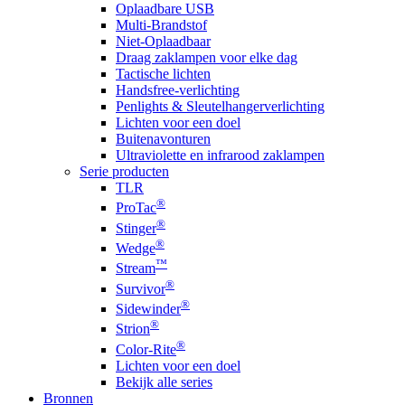
Oplaadbare USB
Multi-Brandstof
Niet-Oplaadbaar
Draag zaklampen voor elke dag
Tactische lichten
Handsfree-verlichting
Penlights & Sleutelhangerverlichting
Lichten voor een doel
Buitenavonturen
Ultraviolette en infrarood zaklampen
Serie producten
TLR
®
ProTac
®
Stinger
®
Wedge
™
Stream
®
Survivor
®
Sidewinder
®
Strion
®
Color-Rite
Lichten voor een doel
Bekijk alle series
Bronnen