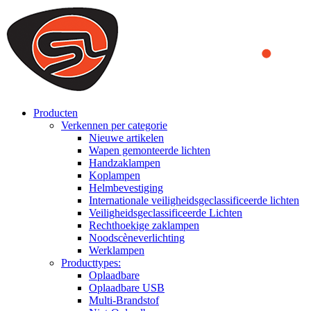
We use cookies to ensure that we provide you the best experience
on our website. By continuing to browse this website, you accept
that cookies are used to help us analyze how the website is used and
to offer you a better experience. To learn more or to find out how
you can disable cookies, you can access our
Privacy Policy
.
ACCEPT AND CLOSE
Producten
Verkennen per categorie
Nieuwe artikelen
Wapen gemonteerde lichten
Handzaklampen
Koplampen
Helmbevestiging
Internationale veiligheidsgeclassificeerde lichten
Veiligheidsgeclassificeerde Lichten
Rechthoekige zaklampen
Noodscèneverlichting
Werklampen
Producttypes:
Oplaadbare
Oplaadbare USB
Multi-Brandstof