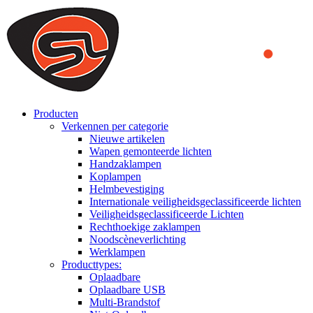
We use cookies to ensure that we provide you the best experience
on our website. By continuing to browse this website, you accept
that cookies are used to help us analyze how the website is used and
to offer you a better experience. To learn more or to find out how
you can disable cookies, you can access our
Privacy Policy
.
ACCEPT AND CLOSE
Producten
Verkennen per categorie
Nieuwe artikelen
Wapen gemonteerde lichten
Handzaklampen
Koplampen
Helmbevestiging
Internationale veiligheidsgeclassificeerde lichten
Veiligheidsgeclassificeerde Lichten
Rechthoekige zaklampen
Noodscèneverlichting
Werklampen
Producttypes:
Oplaadbare
Oplaadbare USB
Multi-Brandstof