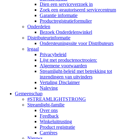
Dien een serviceverzoek in
Zoek een geautoriseerd servicecentrum
Garantie informatie
Productregistratieformulier
Onderdelen
Bezoek Onderdelenwinkel
Distributeurinformatie
Ondersteuningssite voor Distributeurs
legaal
Privacybeleid
Lijst met productenoctrooien:
Algemene voorwaarden
Streamlight-beleid met betrekking tot
inzendingen van uitvinders
Vertaling Disclaimer
Naleving
Gemeenschap
#STREAMLIGHTSTRONG
Streamlight-familie
Over ons
Feedback
Winkeluitrusting
Product registratie
Carrières
Nieuws