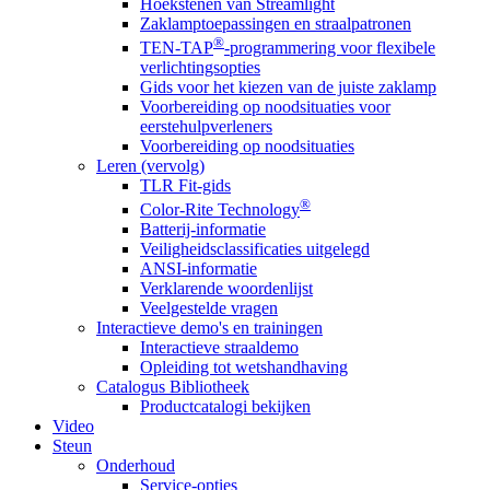
Hoekstenen van Streamlight
Zaklamptoepassingen en straalpatronen
®
TEN-TAP
-programmering voor flexibele
verlichtingsopties
Gids voor het kiezen van de juiste zaklamp
Voorbereiding op noodsituaties voor
eerstehulpverleners
Voorbereiding op noodsituaties
Leren (vervolg)
TLR Fit-gids
®
Color-Rite Technology
Batterij-informatie
Veiligheidsclassificaties uitgelegd
ANSI-informatie
Verklarende woordenlijst
Veelgestelde vragen
Interactieve demo's en trainingen
Interactieve straaldemo
Opleiding tot wetshandhaving
Catalogus Bibliotheek
Productcatalogi bekijken
Video
Steun
Onderhoud
Service-opties