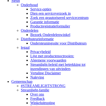
Steun
Onderhoud
Service-opties
Dien een serviceverzoek in
Zoek een geautoriseerd servicecentrum
Garantie informatie
Productregistratieformulier
Onderdelen
Bezoek Onderdelenwinkel
Distributeurinformatie
Ondersteuningssite voor Distributeurs
legaal
Privacybeleid
Lijst met productenoctrooien:
Algemene voorwaarden
Streamlight-beleid met betrekking tot
inzendingen van uitvinders
Vertaling Disclaimer
Naleving
Gemeenschap
#STREAMLIGHTSTRONG
Streamlight-familie
Over ons
Feedback
Winkeluitrusting