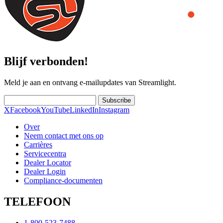
Blijf verbonden!
Meld je aan en ontvang e-mailupdates van Streamlight.
Subscribe
X
Facebook
YouTube
LinkedIn
Instagram
Over
Neem contact met ons op
Carrières
Servicecentra
Dealer Locator
Dealer Login
Compliance-documenten
TELEFOON
1-800-523-7488