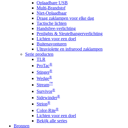
Oplaadbare USB
Multi-Brandstof
Niet-Oplaadbaar
Draag zaklampen voor elke dag
Tactische lichten
Handsfree-verlichting
Penlights & Sleutelhangerverlichting
Lichten voor een doel
Buitenavonturen
Ultraviolette en infrarood zaklampen
Serie producten
TLR
®
ProTac
®
Stinger
®
Wedge
™
Stream
®
Survivor
®
Sidewinder
®
Strion
®
Color-Rite
Lichten voor een doel
Bekijk alle series
Bronnen