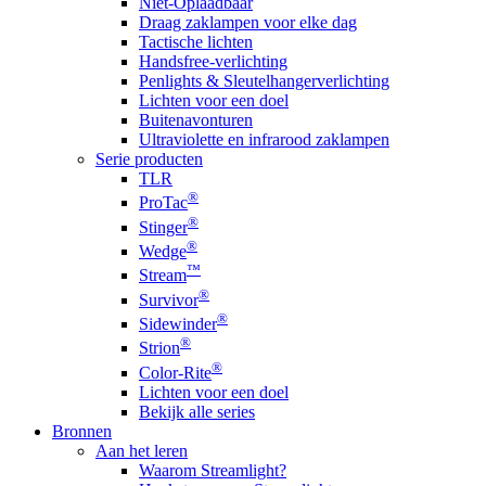
Niet-Oplaadbaar
Draag zaklampen voor elke dag
Tactische lichten
Handsfree-verlichting
Penlights & Sleutelhangerverlichting
Lichten voor een doel
Buitenavonturen
Ultraviolette en infrarood zaklampen
Serie producten
TLR
®
ProTac
®
Stinger
®
Wedge
™
Stream
®
Survivor
®
Sidewinder
®
Strion
®
Color-Rite
Lichten voor een doel
Bekijk alle series
Bronnen
Aan het leren
Waarom Streamlight?