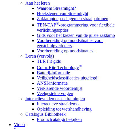
Aan het leren
Waarom Streamlight?
Hoekstenen van Streamlight
Zaklamptoepassingen en straalpatronen
®
TEN-TAP
-programmering voor flexibele
verlichtingsopties
Gids voor het kiezen van de juiste zaklamp
Voorbereiding op noodsituaties voor
eerstehulpverleners
Voorbereiding op noodsituaties
Leren (vervolg)
TLR Fit-gids
®
Color-Rite Technology
Batterij-informatie
Veiligheidsclassificaties uitgelegd
ANSI-informatie
Verklarende woordenlijst
Veelgestelde vragen
Interactieve demo's en trainingen
Interactieve straaldemo
Opleiding tot wetshandhaving
Catalogus Bibliotheek
Productcatalogi bekijken
Video