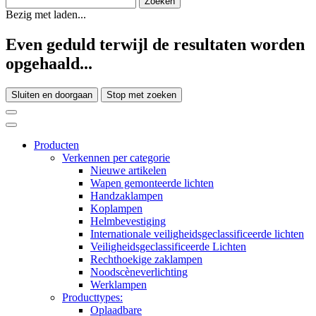
Bezig met laden...
Even geduld terwijl de resultaten worden
opgehaald...
Sluiten en doorgaan
Stop met zoeken
Producten
Verkennen per categorie
Nieuwe artikelen
Wapen gemonteerde lichten
Handzaklampen
Koplampen
Helmbevestiging
Internationale veiligheidsgeclassificeerde lichten
Veiligheidsgeclassificeerde Lichten
Rechthoekige zaklampen
Noodscèneverlichting
Werklampen
Producttypes:
Oplaadbare