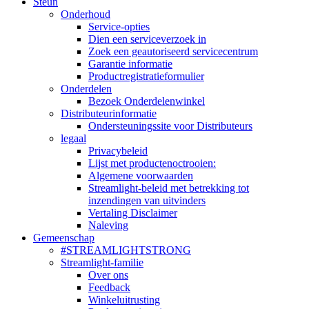
Steun
Onderhoud
Service-opties
Dien een serviceverzoek in
Zoek een geautoriseerd servicecentrum
Garantie informatie
Productregistratieformulier
Onderdelen
Bezoek Onderdelenwinkel
Distributeurinformatie
Ondersteuningssite voor Distributeurs
legaal
Privacybeleid
Lijst met productenoctrooien:
Algemene voorwaarden
Streamlight-beleid met betrekking tot
inzendingen van uitvinders
Vertaling Disclaimer
Naleving
Gemeenschap
#STREAMLIGHTSTRONG
Streamlight-familie
Over ons
Feedback
Winkeluitrusting