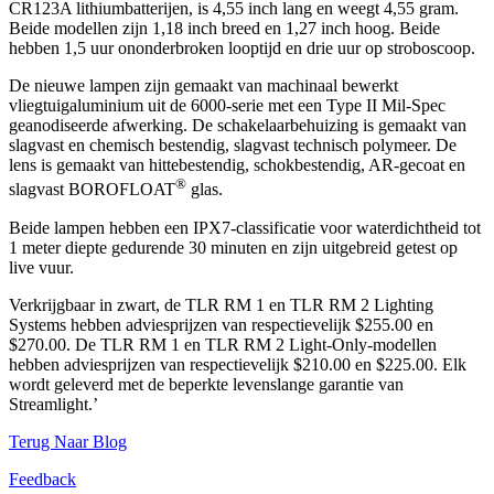
CR123A lithiumbatterijen, is 4,55 inch lang en weegt 4,55 gram.
Beide modellen zijn 1,18 inch breed en 1,27 inch hoog. Beide
hebben 1,5 uur ononderbroken looptijd en drie uur op stroboscoop.
De nieuwe lampen zijn gemaakt van machinaal bewerkt
vliegtuigaluminium uit de 6000-serie met een Type II Mil-Spec
geanodiseerde afwerking. De schakelaarbehuizing is gemaakt van
slagvast en chemisch bestendig, slagvast technisch polymeer. De
lens is gemaakt van hittebestendig, schokbestendig, AR-gecoat en
®
slagvast BOROFLOAT
glas.
Beide lampen hebben een IPX7-classificatie voor waterdichtheid tot
1 meter diepte gedurende 30 minuten en zijn uitgebreid getest op
live vuur.
Verkrijgbaar in zwart, de TLR RM 1 en TLR RM 2 Lighting
Systems hebben adviesprijzen van respectievelijk $255.00 en
$270.00. De TLR RM 1 en TLR RM 2 Light-Only-modellen
hebben adviesprijzen van respectievelijk $210.00 en $225.00. Elk
wordt geleverd met de beperkte levenslange garantie van
Streamlight.’
Terug Naar Blog
Feedback