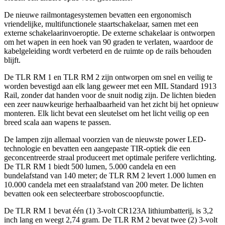
De nieuwe railmontagesystemen bevatten een ergonomisch
vriendelijke, multifunctionele staartschakelaar, samen met een
externe schakelaarinvoeroptie. De externe schakelaar is ontworpen
om het wapen in een hoek van 90 graden te verlaten, waardoor de
kabelgeleiding wordt verbeterd en de ruimte op de rails behouden
blijft.
De TLR RM 1 en TLR RM 2 zijn ontworpen om snel en veilig te
worden bevestigd aan elk lang geweer met een MIL Standard 1913
Rail, zonder dat handen voor de snuit nodig zijn. De lichten bieden
een zeer nauwkeurige herhaalbaarheid van het zicht bij het opnieuw
monteren. Elk licht bevat een sleutelset om het licht veilig op een
breed scala aan wapens te passen.
De lampen zijn allemaal voorzien van de nieuwste power LED-
technologie en bevatten een aangepaste TIR-optiek die een
geconcentreerde straal produceert met optimale perifere verlichting.
De TLR RM 1 biedt 500 lumen, 5.000 candela en een
bundelafstand van 140 meter; de TLR RM 2 levert 1.000 lumen en
10.000 candela met een straalafstand van 200 meter. De lichten
bevatten ook een selecteerbare stroboscoopfunctie.
De TLR RM 1 bevat één (1) 3-volt CR123A lithiumbatterij, is 3,2
inch lang en weegt 2,74 gram. De TLR RM 2 bevat twee (2) 3-volt