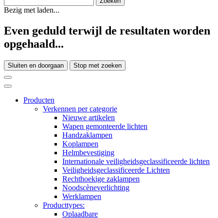
Bezig met laden...
Even geduld terwijl de resultaten worden
opgehaald...
Sluiten en doorgaan
Stop met zoeken
Producten
Verkennen per categorie
Nieuwe artikelen
Wapen gemonteerde lichten
Handzaklampen
Koplampen
Helmbevestiging
Internationale veiligheidsgeclassificeerde lichten
Veiligheidsgeclassificeerde Lichten
Rechthoekige zaklampen
Noodscèneverlichting
Werklampen
Producttypes:
Oplaadbare