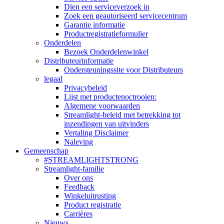
Dien een serviceverzoek in
Zoek een geautoriseerd servicecentrum
Garantie informatie
Productregistratieformulier
Onderdelen
Bezoek Onderdelenwinkel
Distributeurinformatie
Ondersteuningssite voor Distributeurs
legaal
Privacybeleid
Lijst met productenoctrooien:
Algemene voorwaarden
Streamlight-beleid met betrekking tot
inzendingen van uitvinders
Vertaling Disclaimer
Naleving
Gemeenschap
#STREAMLIGHTSTRONG
Streamlight-familie
Over ons
Feedback
Winkeluitrusting
Product registratie
Carrières
Nieuws