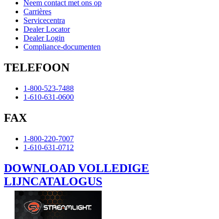
Neem contact met ons op
Carrières
Servicecentra
Dealer Locator
Dealer Login
Compliance-documenten
TELEFOON
1-800-523-7488
1-610-631-0600
FAX
1-800-220-7007
1-610-631-0712
DOWNLOAD VOLLEDIGE
LIJNCATALOGUS