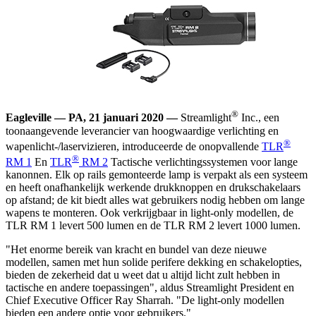
®
Eagleville — PA, 21 januari 2020 —
Streamlight
Inc., een
toonaangevende leverancier van hoogwaardige verlichting en
®
wapenlicht-/laservizieren, introduceerde de onopvallende
TLR
®
RM 1
En
TLR
RM 2
Tactische verlichtingssystemen voor lange
kanonnen. Elk op rails gemonteerde lamp is verpakt als een systeem
en heeft onafhankelijk werkende drukknoppen en drukschakelaars
op afstand; de kit biedt alles wat gebruikers nodig hebben om lange
wapens te monteren. Ook verkrijgbaar in light-only modellen, de
TLR RM 1 levert 500 lumen en de TLR RM 2 levert 1000 lumen.
"Het enorme bereik van kracht en bundel van deze nieuwe
modellen, samen met hun solide perifere dekking en schakelopties,
bieden de zekerheid dat u weet dat u altijd licht zult hebben in
tactische en andere toepassingen", aldus Streamlight President en
Chief Executive Officer Ray Sharrah. "De light-only modellen
bieden een andere optie voor gebruikers."