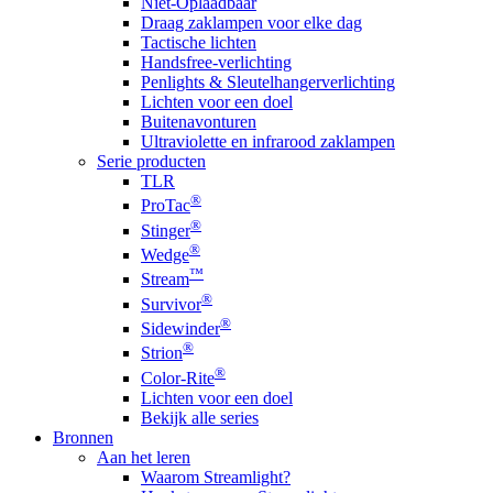
Niet-Oplaadbaar
Draag zaklampen voor elke dag
Tactische lichten
Handsfree-verlichting
Penlights & Sleutelhangerverlichting
Lichten voor een doel
Buitenavonturen
Ultraviolette en infrarood zaklampen
Serie producten
TLR
®
ProTac
®
Stinger
®
Wedge
™
Stream
®
Survivor
®
Sidewinder
®
Strion
®
Color-Rite
Lichten voor een doel
Bekijk alle series
Bronnen
Aan het leren
Waarom Streamlight?