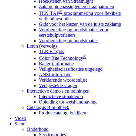
Hoekstenen van Streamlight
Zaklamptoepassingen en straalpatronen
®
TEN-TAP
-programmering voor flexibele
verlichtingsopties
Gids voor het kiezen van de juiste zaklamp
Voorbereiding op noodsituaties voor
eerstehulpverleners
Voorbereiding op noodsituaties
Leren (vervolg)
TLR Fit-gids
®
Color-Rite Technology
Batterij-informatie
Veiligheidsclassificaties uitgelegd
ANSI-informatie
Verklarende woordenlijst
Veelgestelde vragen
Interactieve demo's en trainingen
Interactieve straaldemo
Opleiding tot wetshandhaving
Catalogus Bibliotheek
Productcatalogi bekijken
Video
Steun
Onderhoud
Service-opties