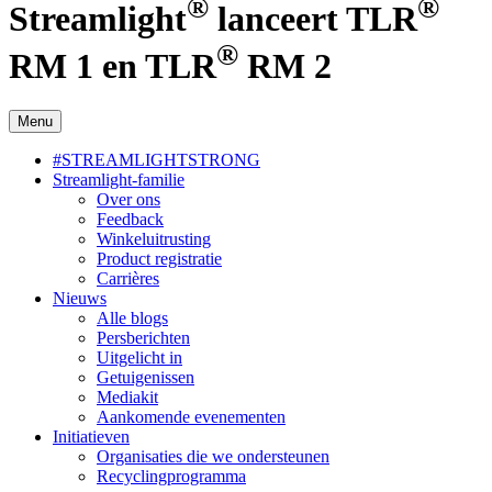
®
®
Streamlight
lanceert TLR
®
RM 1 en TLR
RM 2
Menu
#STREAMLIGHTSTRONG
Streamlight-familie
Over ons
Feedback
Winkeluitrusting
Product registratie
Carrières
Nieuws
Alle blogs
Persberichten
Uitgelicht in
Getuigenissen
Mediakit
Aankomende evenementen
Initiatieven
Organisaties die we ondersteunen
Recyclingprogramma