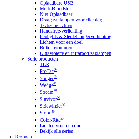
Oplaadbare USB
Multi-Brandstof
Niet-Oplaadbaar
Draag zaklampen voor elke dag
Tactische lichten
Handsfree-verlichting
Penlights & Sleutelhangerverlichting
Lichten voor een doel
Buitenavonturen
Ultraviolette en infrarood zaklampen
Serie producten
TLR
®
ProTac
®
Stinger
®
Wedge
™
Stream
®
Survivor
®
Sidewinder
®
Strion
®
Color-Rite
Lichten voor een doel
Bekijk alle series
Bronnen