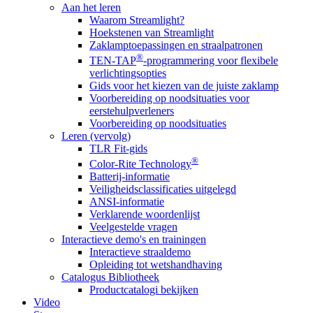
Aan het leren
Waarom Streamlight?
Hoekstenen van Streamlight
Zaklamptoepassingen en straalpatronen
®
TEN-TAP
-programmering voor flexibele
verlichtingsopties
Gids voor het kiezen van de juiste zaklamp
Voorbereiding op noodsituaties voor
eerstehulpverleners
Voorbereiding op noodsituaties
Leren (vervolg)
TLR Fit-gids
®
Color-Rite Technology
Batterij-informatie
Veiligheidsclassificaties uitgelegd
ANSI-informatie
Verklarende woordenlijst
Veelgestelde vragen
Interactieve demo's en trainingen
Interactieve straaldemo
Opleiding tot wetshandhaving
Catalogus Bibliotheek
Productcatalogi bekijken
Video