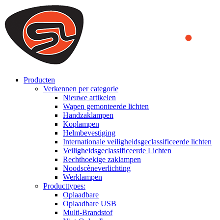
We use cookies to ensure that we provide you the best experience
on our website. By continuing to browse this website, you accept
that cookies are used to help us analyze how the website is used and
to offer you a better experience. To learn more or to find out how
you can disable cookies, you can access our
Privacy Policy
.
ACCEPT AND CLOSE
Producten
Verkennen per categorie
Nieuwe artikelen
Wapen gemonteerde lichten
Handzaklampen
Koplampen
Helmbevestiging
Internationale veiligheidsgeclassificeerde lichten
Veiligheidsgeclassificeerde Lichten
Rechthoekige zaklampen
Noodscèneverlichting
Werklampen
Producttypes:
Oplaadbare
Oplaadbare USB
Multi-Brandstof