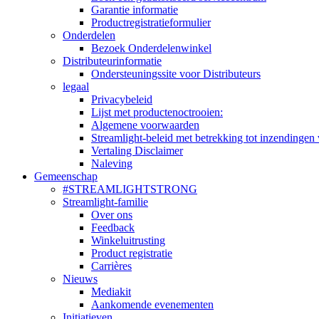
Garantie informatie
Productregistratieformulier
Onderdelen
Bezoek Onderdelenwinkel
Distributeurinformatie
Ondersteuningssite voor Distributeurs
legaal
Privacybeleid
Lijst met productenoctrooien:
Algemene voorwaarden
Streamlight-beleid met betrekking tot inzendingen 
Vertaling Disclaimer
Naleving
Gemeenschap
#STREAMLIGHTSTRONG
Streamlight-familie
Over ons
Feedback
Winkeluitrusting
Product registratie
Carrières
Nieuws
Mediakit
Aankomende evenementen
Initiatieven