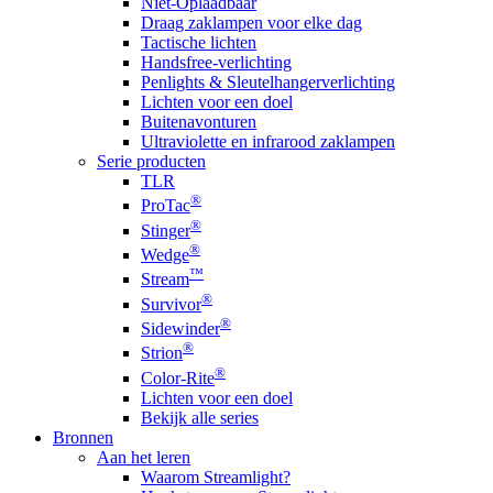
Niet-Oplaadbaar
Draag zaklampen voor elke dag
Tactische lichten
Handsfree-verlichting
Penlights & Sleutelhangerverlichting
Lichten voor een doel
Buitenavonturen
Ultraviolette en infrarood zaklampen
Serie producten
TLR
®
ProTac
®
Stinger
®
Wedge
™
Stream
®
Survivor
®
Sidewinder
®
Strion
®
Color-Rite
Lichten voor een doel
Bekijk alle series
Bronnen
Aan het leren
Waarom Streamlight?