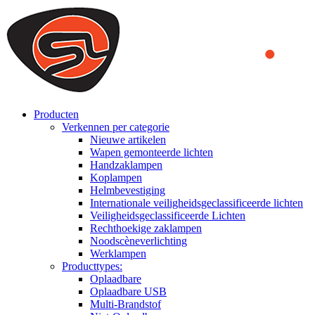
We use cookies to ensure that we provide you the best experience on o
you a better experience. To learn more or to find out how you can di
ACCEPT AND CLOSE
Producten
Verkennen per categorie
Nieuwe artikelen
Wapen gemonteerde lichten
Handzaklampen
Koplampen
Helmbevestiging
Internationale veiligheidsgeclassificeerde lichten
Veiligheidsgeclassificeerde Lichten
Rechthoekige zaklampen
Noodscèneverlichting
Werklampen
Producttypes:
Oplaadbare
Oplaadbare USB
Multi-Brandstof