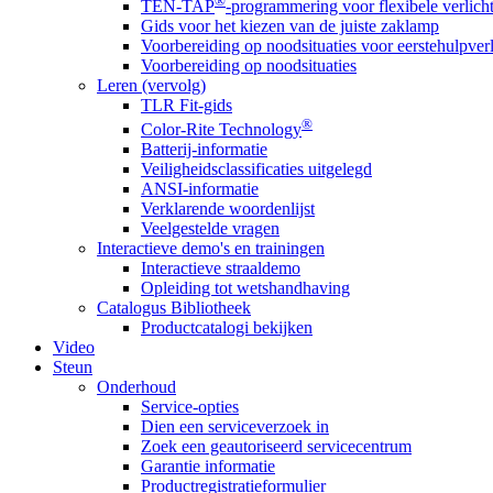
®
TEN-TAP
-programmering voor flexibele verlich
Gids voor het kiezen van de juiste zaklamp
Voorbereiding op noodsituaties voor eerstehulpver
Voorbereiding op noodsituaties
Leren (vervolg)
TLR Fit-gids
®
Color-Rite Technology
Batterij-informatie
Veiligheidsclassificaties uitgelegd
ANSI-informatie
Verklarende woordenlijst
Veelgestelde vragen
Interactieve demo's en trainingen
Interactieve straaldemo
Opleiding tot wetshandhaving
Catalogus Bibliotheek
Productcatalogi bekijken
Video
Steun
Onderhoud
Service-opties
Dien een serviceverzoek in
Zoek een geautoriseerd servicecentrum
Garantie informatie
Productregistratieformulier