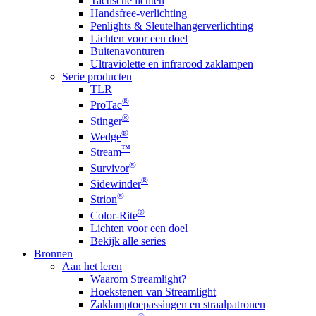
Tactische lichten
Handsfree-verlichting
Penlights & Sleutelhangerverlichting
Lichten voor een doel
Buitenavonturen
Ultraviolette en infrarood zaklampen
Serie producten
TLR
®
ProTac
®
Stinger
®
Wedge
™
Stream
®
Survivor
®
Sidewinder
®
Strion
®
Color-Rite
Lichten voor een doel
Bekijk alle series
Bronnen
Aan het leren
Waarom Streamlight?
Hoekstenen van Streamlight
Zaklamptoepassingen en straalpatronen