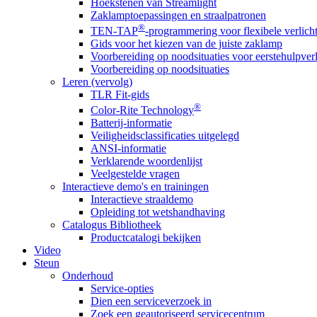
Hoekstenen van Streamlight
Zaklamptoepassingen en straalpatronen
®
TEN-TAP
-programmering voor flexibele verlich
Gids voor het kiezen van de juiste zaklamp
Voorbereiding op noodsituaties voor eerstehulpver
Voorbereiding op noodsituaties
Leren (vervolg)
TLR Fit-gids
®
Color-Rite Technology
Batterij-informatie
Veiligheidsclassificaties uitgelegd
ANSI-informatie
Verklarende woordenlijst
Veelgestelde vragen
Interactieve demo's en trainingen
Interactieve straaldemo
Opleiding tot wetshandhaving
Catalogus Bibliotheek
Productcatalogi bekijken
Video
Steun
Onderhoud
Service-opties
Dien een serviceverzoek in
Zoek een geautoriseerd servicecentrum