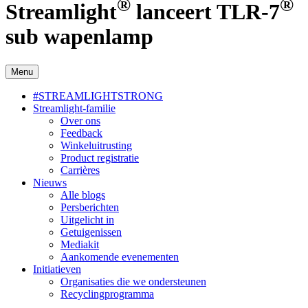
®
®
Streamlight
lanceert TLR-7
sub wapenlamp
Menu
#STREAMLIGHTSTRONG
Streamlight-familie
Over ons
Feedback
Winkeluitrusting
Product registratie
Carrières
Nieuws
Alle blogs
Persberichten
Uitgelicht in
Getuigenissen
Mediakit
Aankomende evenementen
Initiatieven
Organisaties die we ondersteunen
Recyclingprogramma