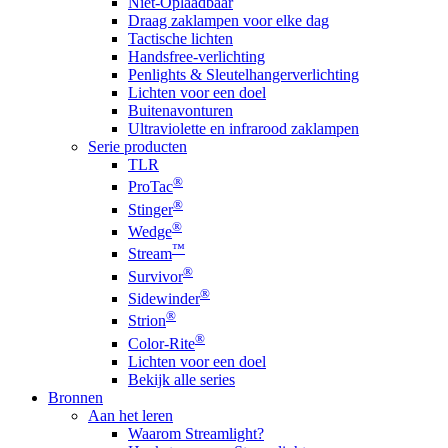
Niet-Oplaadbaar
Draag zaklampen voor elke dag
Tactische lichten
Handsfree-verlichting
Penlights & Sleutelhangerverlichting
Lichten voor een doel
Buitenavonturen
Ultraviolette en infrarood zaklampen
Serie producten
TLR
®
ProTac
®
Stinger
®
Wedge
™
Stream
®
Survivor
®
Sidewinder
®
Strion
®
Color-Rite
Lichten voor een doel
Bekijk alle series
Bronnen
Aan het leren
Waarom Streamlight?