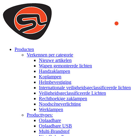
We use cookies to ensure that we provide you the best experience
on our website. By continuing to browse this website, you accept
that cookies are used to help us analyze how the website is used and
to offer you a better experience. To learn more or to find out how
you can disable cookies, you can access our
Privacy Policy
.
ACCEPT AND CLOSE
Producten
Verkennen per categorie
Nieuwe artikelen
Wapen gemonteerde lichten
Handzaklampen
Koplampen
Helmbevestiging
Internationale veiligheidsgeclassificeerde lichten
Veiligheidsgeclassificeerde Lichten
Rechthoekige zaklampen
Noodscèneverlichting
Werklampen
Producttypes:
Oplaadbare
Oplaadbare USB
Multi-Brandstof