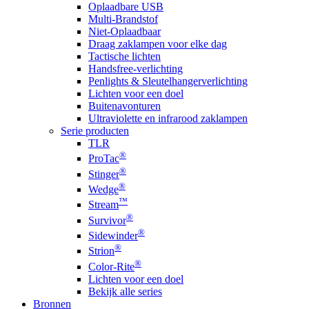
Oplaadbare USB
Multi-Brandstof
Niet-Oplaadbaar
Draag zaklampen voor elke dag
Tactische lichten
Handsfree-verlichting
Penlights & Sleutelhangerverlichting
Lichten voor een doel
Buitenavonturen
Ultraviolette en infrarood zaklampen
Serie producten
TLR
®
ProTac
®
Stinger
®
Wedge
™
Stream
®
Survivor
®
Sidewinder
®
Strion
®
Color-Rite
Lichten voor een doel
Bekijk alle series
Bronnen