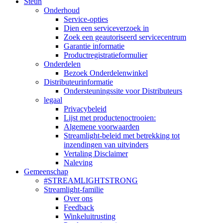
Steun
Onderhoud
Service-opties
Dien een serviceverzoek in
Zoek een geautoriseerd servicecentrum
Garantie informatie
Productregistratieformulier
Onderdelen
Bezoek Onderdelenwinkel
Distributeurinformatie
Ondersteuningssite voor Distributeurs
legaal
Privacybeleid
Lijst met productenoctrooien:
Algemene voorwaarden
Streamlight-beleid met betrekking tot
inzendingen van uitvinders
Vertaling Disclaimer
Naleving
Gemeenschap
#STREAMLIGHTSTRONG
Streamlight-familie
Over ons
Feedback
Winkeluitrusting