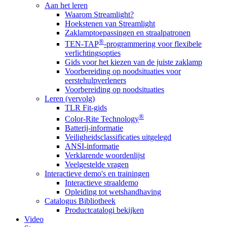
Aan het leren
Waarom Streamlight?
Hoekstenen van Streamlight
Zaklamptoepassingen en straalpatronen
®
TEN-TAP
-programmering voor flexibele
verlichtingsopties
Gids voor het kiezen van de juiste zaklamp
Voorbereiding op noodsituaties voor
eerstehulpverleners
Voorbereiding op noodsituaties
Leren (vervolg)
TLR Fit-gids
®
Color-Rite Technology
Batterij-informatie
Veiligheidsclassificaties uitgelegd
ANSI-informatie
Verklarende woordenlijst
Veelgestelde vragen
Interactieve demo's en trainingen
Interactieve straaldemo
Opleiding tot wetshandhaving
Catalogus Bibliotheek
Productcatalogi bekijken
Video