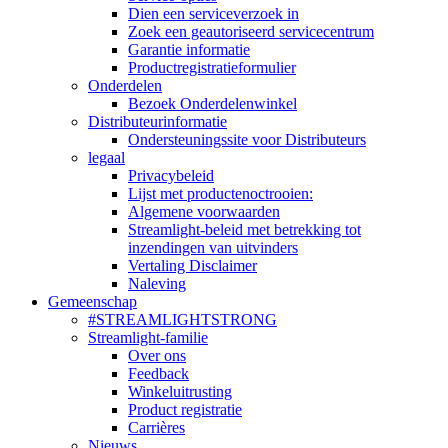
Dien een serviceverzoek in
Zoek een geautoriseerd servicecentrum
Garantie informatie
Productregistratieformulier
Onderdelen
Bezoek Onderdelenwinkel
Distributeurinformatie
Ondersteuningssite voor Distributeurs
legaal
Privacybeleid
Lijst met productenoctrooien:
Algemene voorwaarden
Streamlight-beleid met betrekking tot
inzendingen van uitvinders
Vertaling Disclaimer
Naleving
Gemeenschap
#STREAMLIGHTSTRONG
Streamlight-familie
Over ons
Feedback
Winkeluitrusting
Product registratie
Carrières
Nieuws