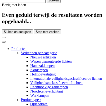
Bezig met laden...
Even geduld terwijl de resultaten worden
opgehaald...
Sluiten en doorgaan
Stop met zoeken
Producten
Verkennen per categorie
Nieuwe artikelen
Wapen gemonteerde lichten
Handzaklampen
Koplampen
Helmbevestiging
Internationale veiligheidsgeclassificeerde lichten
Veiligheidsgeclassificeerde Lichten
Rechthoekige zaklampen
Noodscèneverlichting
Werklampen
Producttypes:
Oplaadbare