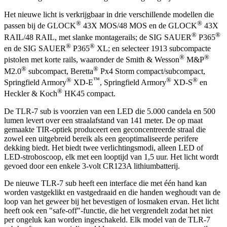
Het nieuwe licht is verkrijgbaar in drie verschillende modellen die
®
®
passen bij de GLOCK
43X MOS/48 MOS en de GLOCK
43X
®
®
RAIL/48 RAIL, met slanke montagerails; de SIG SAUER
P365
®
®
en de SIG SAUER
P365
XL; en selecteer 1913 subcompacte
®
®
pistolen met korte rails, waaronder de Smith & Wesson
M&P
®
®
M2.0
subcompact, Beretta
Px4 Storm compact/subcompact,
®
™
®
®
Springfield Armory
XD-E
, Springfield Armory
XD-S
en
®
Heckler & Koch
HK45 compact.
De TLR-7 sub is voorzien van een LED die 5.000 candela en 500
lumen levert over een straalafstand van 141 meter. De op maat
gemaakte TIR-optiek produceert een geconcentreerde straal die
zowel een uitgebreid bereik als een geoptimaliseerde perifere
dekking biedt. Het biedt twee verlichtingsmodi, alleen LED of
LED-stroboscoop, elk met een looptijd van 1,5 uur. Het licht wordt
gevoed door een enkele 3-volt CR123A lithiumbatterij.
De nieuwe TLR-7 sub heeft een interface die met één hand kan
worden vastgeklikt en vastgedraaid en die handen weghoudt van de
loop van het geweer bij het bevestigen of losmaken ervan. Het licht
heeft ook een "safe-off"-functie, die het vergrendelt zodat het niet
per ongeluk kan worden ingeschakeld. Elk model van de TLR-7