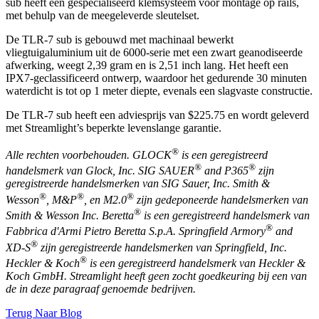
sub heeft een gespecialiseerd klemsysteem voor montage op rails,
met behulp van de meegeleverde sleutelset.
De TLR-7 sub is gebouwd met machinaal bewerkt
vliegtuigaluminium uit de 6000-serie met een zwart geanodiseerde
afwerking, weegt 2,39 gram en is 2,51 inch lang. Het heeft een
IPX7-geclassificeerd ontwerp, waardoor het gedurende 30 minuten
waterdicht is tot op 1 meter diepte, evenals een slagvaste constructie.
De TLR-7 sub heeft een adviesprijs van $225.75 en wordt geleverd
met Streamlight’s beperkte levenslange garantie.
®
Alle rechten voorbehouden. GLOCK
is een geregistreerd
®
®
handelsmerk van Glock, Inc. SIG SAUER
and P365
zijn
geregistreerde handelsmerken van SIG Sauer, Inc. Smith &
®
®
®
Wesson
, M&P
, en M2.0
zijn gedeponeerde handelsmerken van
®
Smith & Wesson Inc. Beretta
is een geregistreerd handelsmerk van
®
Fabbrica d'Armi Pietro Beretta S.p.A. Springfield Armory
and
®
XD-S
zijn geregistreerde handelsmerken van Springfield, Inc.
®
Heckler & Koch
is een geregistreerd handelsmerk van Heckler &
Koch GmbH. Streamlight heeft geen zocht goedkeuring bij een van
de in deze paragraaf genoemde bedrijven.
Terug Naar Blog