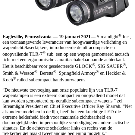
®
Eagleville, Pennsylvania
—
19 januari 2021
—
Streamlight
Inc.,
een toonaangevende leverancier van hoogwaardige verlichting en
wapenlicht-/laserkijkers, introduceerde de ultracompacte en
®
onopvallende
TLR-7
sub
, een op een wapen gemonteerd tactisch
licht met een ergonomische aan/uit-schakelaar aan de achterkant.
®
®
Het is beschikbaar voor geselecteerde GLOCK
, SIG SAUER
,
®
®
®
Smith & Wesson
, Beretta
, Springfield Armory
en Heckler &
®
Koch
railed subcompact handvuurwapens.
“De nieuwste toevoeging aan onze populaire lijn van TLR-7
wapenlampen is een extreem compact en onopvallend model dat
kan worden gemonteerd op gerailde subcompacte wapens,” zei
Streamlight President en Chief Executive Officer Ray Sharrah. “Net
als andere modellen in de lijn, heeft het een krachtige LED die
extreme helderheid biedt voor maximale zichtbaarheid en
doelmogelijkheden in persoonlijke verdediging en andere tactische
situaties. En de achterste schakelaar links en rechts van de
trekkerbeugel maakt tweehandige bediening mogelijk.”