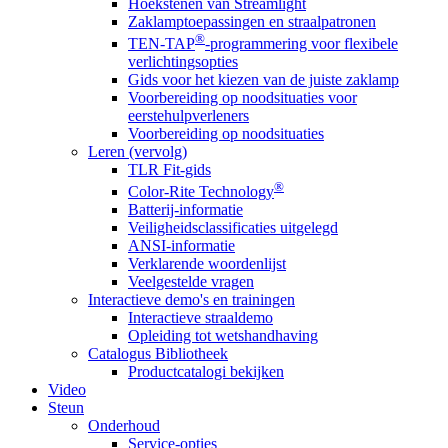
Hoekstenen van Streamlight
Zaklamptoepassingen en straalpatronen
®
TEN-TAP
-programmering voor flexibele
verlichtingsopties
Gids voor het kiezen van de juiste zaklamp
Voorbereiding op noodsituaties voor
eerstehulpverleners
Voorbereiding op noodsituaties
Leren (vervolg)
TLR Fit-gids
®
Color-Rite Technology
Batterij-informatie
Veiligheidsclassificaties uitgelegd
ANSI-informatie
Verklarende woordenlijst
Veelgestelde vragen
Interactieve demo's en trainingen
Interactieve straaldemo
Opleiding tot wetshandhaving
Catalogus Bibliotheek
Productcatalogi bekijken
Video
Steun
Onderhoud
Service-opties