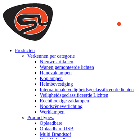
We use cookies to ensure that we provide you the best experience on o
you a better experience. To learn more or to find out how you can di
ACCEPT AND CLOSE
Producten
Verkennen per categorie
Nieuwe artikelen
Wapen gemonteerde lichten
Handzaklampen
Koplampen
Helmbevestiging
Internationale veiligheidsgeclassificeerde lichten
Veiligheidsgeclassificeerde Lichten
Rechthoekige zaklampen
Noodscèneverlichting
Werklampen
Producttypes:
Oplaadbare
Oplaadbare USB
Multi-Brandstof