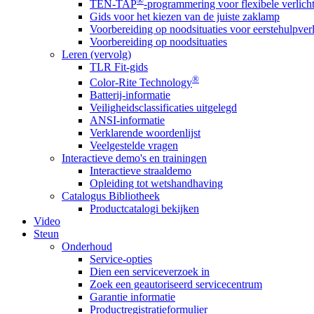
®
TEN-TAP
-programmering voor flexibele verlich
Gids voor het kiezen van de juiste zaklamp
Voorbereiding op noodsituaties voor eerstehulpver
Voorbereiding op noodsituaties
Leren (vervolg)
TLR Fit-gids
®
Color-Rite Technology
Batterij-informatie
Veiligheidsclassificaties uitgelegd
ANSI-informatie
Verklarende woordenlijst
Veelgestelde vragen
Interactieve demo's en trainingen
Interactieve straaldemo
Opleiding tot wetshandhaving
Catalogus Bibliotheek
Productcatalogi bekijken
Video
Steun
Onderhoud
Service-opties
Dien een serviceverzoek in
Zoek een geautoriseerd servicecentrum
Garantie informatie
Productregistratieformulier