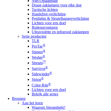
Niet-Oplaadbaar
Draag zaklampen voor elke dag
Tactische lichten
Handsfree-verlichting
Penlights & Sleutelhangerverlichting
Lichten voor een doel
Buitenavonturen
Ultraviolette en infrarood zaklampen
Serie producten
TLR
®
ProTac
®
Stinger
®
Wedge
™
Stream
®
Survivor
®
Sidewinder
®
Strion
®
Color-Rite
Lichten voor een doel
Bekijk alle series
Bronnen
Aan het leren
Waarom Streamlight?