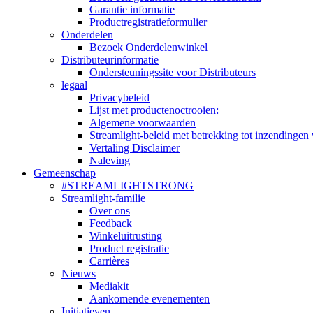
Garantie informatie
Productregistratieformulier
Onderdelen
Bezoek Onderdelenwinkel
Distributeurinformatie
Ondersteuningssite voor Distributeurs
legaal
Privacybeleid
Lijst met productenoctrooien:
Algemene voorwaarden
Streamlight-beleid met betrekking tot inzendingen 
Vertaling Disclaimer
Naleving
Gemeenschap
#STREAMLIGHTSTRONG
Streamlight-familie
Over ons
Feedback
Winkeluitrusting
Product registratie
Carrières
Nieuws
Mediakit
Aankomende evenementen
Initiatieven