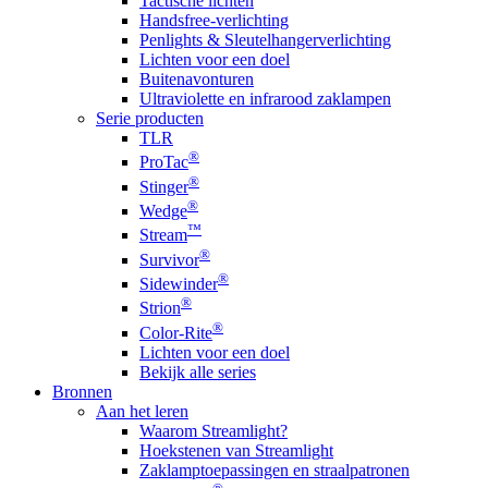
Tactische lichten
Handsfree-verlichting
Penlights & Sleutelhangerverlichting
Lichten voor een doel
Buitenavonturen
Ultraviolette en infrarood zaklampen
Serie producten
TLR
®
ProTac
®
Stinger
®
Wedge
™
Stream
®
Survivor
®
Sidewinder
®
Strion
®
Color-Rite
Lichten voor een doel
Bekijk alle series
Bronnen
Aan het leren
Waarom Streamlight?
Hoekstenen van Streamlight
Zaklamptoepassingen en straalpatronen