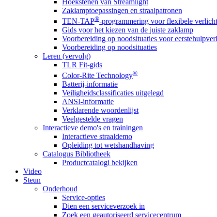
Hoekstenen van Streamlight
Zaklamptoepassingen en straalpatronen
®
TEN-TAP
-programmering voor flexibele verlich
Gids voor het kiezen van de juiste zaklamp
Voorbereiding op noodsituaties voor eerstehulpver
Voorbereiding op noodsituaties
Leren (vervolg)
TLR Fit-gids
®
Color-Rite Technology
Batterij-informatie
Veiligheidsclassificaties uitgelegd
ANSI-informatie
Verklarende woordenlijst
Veelgestelde vragen
Interactieve demo's en trainingen
Interactieve straaldemo
Opleiding tot wetshandhaving
Catalogus Bibliotheek
Productcatalogi bekijken
Video
Steun
Onderhoud
Service-opties
Dien een serviceverzoek in
Zoek een geautoriseerd servicecentrum