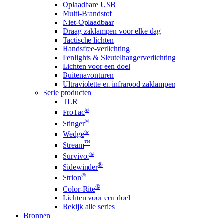
Oplaadbare USB
Multi-Brandstof
Niet-Oplaadbaar
Draag zaklampen voor elke dag
Tactische lichten
Handsfree-verlichting
Penlights & Sleutelhangerverlichting
Lichten voor een doel
Buitenavonturen
Ultraviolette en infrarood zaklampen
Serie producten
TLR
®
ProTac
®
Stinger
®
Wedge
™
Stream
®
Survivor
®
Sidewinder
®
Strion
®
Color-Rite
Lichten voor een doel
Bekijk alle series
Bronnen