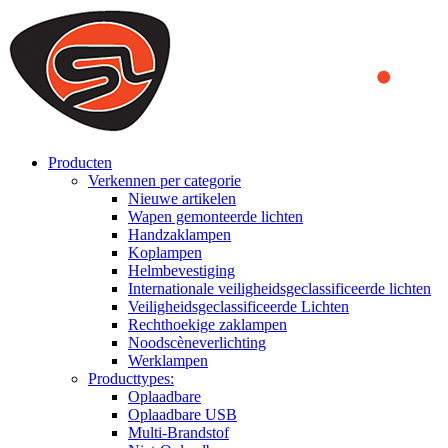
We use cookies to ensure that we provide you the best experience
on our website. By continuing to browse this website, you accept
that cookies are used to help us analyze how the website is used and
to offer you a better experience. To learn more or to find out how
you can disable cookies, you can access our
Privacy Policy
.
ACCEPT AND CLOSE
Producten
Verkennen per categorie
Nieuwe artikelen
Wapen gemonteerde lichten
Handzaklampen
Koplampen
Helmbevestiging
Internationale veiligheidsgeclassificeerde lichten
Veiligheidsgeclassificeerde Lichten
Rechthoekige zaklampen
Noodscèneverlichting
Werklampen
Producttypes:
Oplaadbare
Oplaadbare USB
Multi-Brandstof