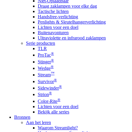
Niet-Oplaadbaar
Draag zaklampen voor elke dag
Tactische lichten
Handsfree-verlichting
Penlights & Sleutelhangerverlichting
Lichten voor een doel
Buitenavonturen
Ultraviolette en infrarood zaklampen
Serie producten
TLR
®
ProTac
®
Stinger
®
Wedge
™
Stream
®
Survivor
®
Sidewinder
®
Strion
®
Color-Rite
Lichten voor een doel
Bekijk alle series
Bronnen
Aan het leren
Waarom Streamlight?