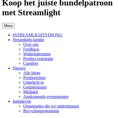
Koop het juiste bundelpatroon
met Streamlight
Menu
#STREAMLIGHTSTRONG
Streamlight-familie
Over ons
Feedback
Winkeluitrusting
Product registratie
Carrières
Nieuws
Alle blogs
Persberichten
Uitgelicht in
Getuigenissen
Mediakit
Aankomende evenementen
Initiatieven
Organisaties die we ondersteunen
Recyclingprogramma