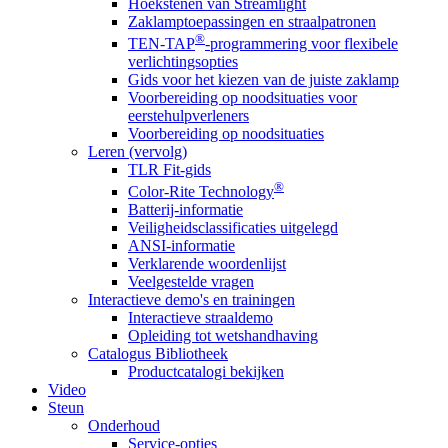
Hoekstenen van Streamlight
Zaklamptoepassingen en straalpatronen
®
TEN-TAP
-programmering voor flexibele
verlichtingsopties
Gids voor het kiezen van de juiste zaklamp
Voorbereiding op noodsituaties voor
eerstehulpverleners
Voorbereiding op noodsituaties
Leren (vervolg)
TLR Fit-gids
®
Color-Rite Technology
Batterij-informatie
Veiligheidsclassificaties uitgelegd
ANSI-informatie
Verklarende woordenlijst
Veelgestelde vragen
Interactieve demo's en trainingen
Interactieve straaldemo
Opleiding tot wetshandhaving
Catalogus Bibliotheek
Productcatalogi bekijken
Video
Steun
Onderhoud
Service-opties