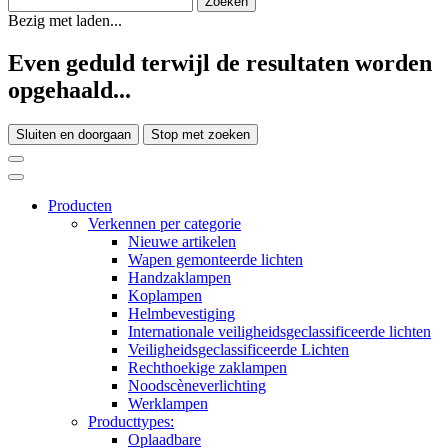
Bezig met laden...
Even geduld terwijl de resultaten worden
opgehaald...
Sluiten en doorgaan
Stop met zoeken
Producten
Verkennen per categorie
Nieuwe artikelen
Wapen gemonteerde lichten
Handzaklampen
Koplampen
Helmbevestiging
Internationale veiligheidsgeclassificeerde lichten
Veiligheidsgeclassificeerde Lichten
Rechthoekige zaklampen
Noodscèneverlichting
Werklampen
Producttypes:
Oplaadbare