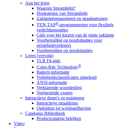
Aan het leren
Waarom Streamlight?
Hoekstenen van Streamlight
Zaklamptoepassingen en straalpatronen
®
TEN-TAP
-programmering voor flexibele
verlichtingsopties
Gids voor het kiezen van de juiste zaklamp
Voorbereiding op noodsituaties voor
eerstehulpverleners
Voorbereiding op noodsituaties
Leren (vervolg)
TLR Fit-gids
®
Color-Rite Technology
Batterij-informatie
Veiligheidsclassificaties uitgelegd
ANSI-informatie
Verklarende woordenlijst
Veelgestelde vragen
Interactieve demo's en trainingen
Interactieve straaldemo
Opleiding tot wetshandhaving
Catalogus Bibliotheek
Productcatalogi bekijken
Video