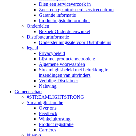
Dien een serviceverzoek in
Zoek een geautoriseerd servicecentrum
Garantie informatie
Productregistratieformulier
Onderdelen
Bezoek Onderdelenwinkel
Distributeurinformatie
Ondersteuningssite voor Distributeurs
legaal
Privacybeleid
Lijst met productenoctrooien:
Algemene voorwaarden
Streamlight-beleid met betrekking tot
inzendingen van uitvinders
Vertaling Disclaimer
Naleving
Gemeenschap
#STREAMLIGHTSTRONG
Streamlight-familie
Over ons
Feedback
Winkeluitrusting
Product registratie
Carrières
Nieuws