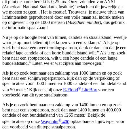
dit punt de aarde bereikt is 0,25 lux. Onze vrienden van ANSI
(American National Standards Institute) bedachten dit juweeltje en
we moeten zeggen... Het is creatief. Trouwens, je nieuwe trivia van
lichtintensiteit geproduceerd door een volle maan zal indruk maken
op ongeveer 1 op de 1000 mensen (
Misschien minder)
, dus gebruik
de informatie spaarzaam!
Nu je op de hoogte bent van lumen, candela en straalafstand, weet je
waar je op moet letten bij het kopen van een zaklamp.’’ Als je op
zoek bent naar een overstromingspatroon, denk er dan aan dat je een
relatief lage candela of een korte bundelafstand wilt.’’ Als u op zoek
bent naar een spotpatroon, wilt u een hoge candela of een lange
bundelafstand.’’ Laten we er wat cijfers aan toevoegen!’
Als je op zoek bent naar een zaklamp van 1000 lumen en op zoek
bent naar een schijnwerperpatroon, kijk dan op de verpakking of
specificaties voor 1000 lumen en 1000 candela of een bundelafstand
®
van 50 meter.’ Kijk eens bij onze
E-Flood
LiteBox
voor een
voorbeeld van dit type straalpatroon.
Als je op zoek bent naar een zaklamp van 1400 lumen en op zoek
bent naar een spotpatroon, zoek dan naar 1400 lumen en 400.000
candela of een bundelafstand van 1265 meter.’ Bekijk de
®
specificaties op onze
Waypoint
400
oplaadbare schijnwerper voor
een voorbeeld van dit type straalpatroon.