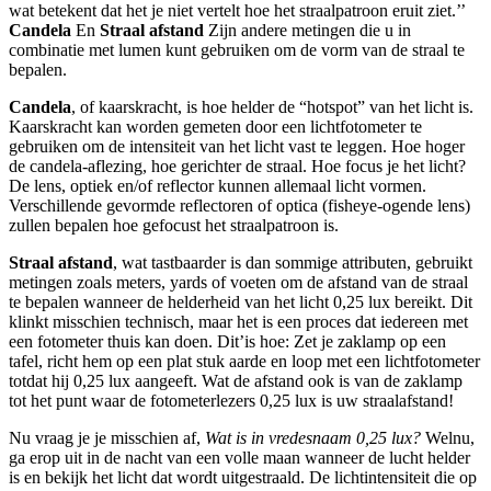
wat betekent dat het je niet vertelt hoe het straalpatroon eruit ziet.’’
Candela
En
Straal afstand
Zijn andere metingen die u in
combinatie met lumen kunt gebruiken om de vorm van de straal te
bepalen.
Candela
, of kaarskracht, is hoe helder de “hotspot” van het licht is.
Kaarskracht kan worden gemeten door een lichtfotometer te
gebruiken om de intensiteit van het licht vast te leggen. Hoe hoger
de candela-aflezing, hoe gerichter de straal. Hoe focus je het licht?
De lens, optiek en/of reflector kunnen allemaal licht vormen.
Verschillende gevormde reflectoren of optica (fisheye-ogende lens)
zullen bepalen hoe gefocust het straalpatroon is.
Straal afstand
, wat tastbaarder is dan sommige attributen, gebruikt
metingen zoals meters, yards of voeten om de afstand van de straal
te bepalen wanneer de helderheid van het licht 0,25 lux bereikt. Dit
klinkt misschien technisch, maar het is een proces dat iedereen met
een fotometer thuis kan doen. Dit’is hoe: Zet je zaklamp op een
tafel, richt hem op een plat stuk aarde en loop met een lichtfotometer
totdat hij 0,25 lux aangeeft. Wat de afstand ook is van de zaklamp
tot het punt waar de fotometerlezers 0,25 lux is uw straalafstand!
Nu vraag je je misschien af,
Wat is in vredesnaam 0,25 lux?
Welnu,
ga erop uit in de nacht van een volle maan wanneer de lucht helder
is en bekijk het licht dat wordt uitgestraald. De lichtintensiteit die op