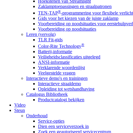
Hoekstenen van Streamlight
Zaklamptoepassingen en straalpatronen
®
TEN-TAP
-programmering voor flexibele verlich
Gids voor het kiezen van de juiste zaklamp
Voorbereiding op noodsituaties voor eerstehulpver
Voorbereiding op noodsituaties
Leren (vervolg)
TLR Fit-gids
®
Color-Rite Technology
Batterij-informatie
Veiligheidsclassificaties uitgelegd
ANSI-informatie
Verklarende woordenlijst
Veelgestelde vragen
Interactieve demo's en trainingen
Interactieve straaldemo
Opleiding tot wetshandhaving
Catalogus Bibliotheek
Productcatalogi bekijken
Video
Steun
Onderhoud
Service-opties
Dien een serviceverzoek in
Zoek een geautoriseerd servicecentrum