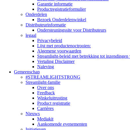
Garantie informatie
Productregistratieformulier
Onderdelen
Bezoek Onderdelenwinkel
Distributeurinformatie
Ondersteuningssite voor Distributeurs
legaal
Privacybeleid
Lijst met productenoctrooien:
Algemene voorwaarden
Streamlight-beleid met betrekking tot inzendingen 
Vertaling Disclaimer
Naleving
Gemeenschap
#STREAMLIGHTSTRONG
Streamlight-familie
Over ons
Feedback
Winkeluitrusting
Product registratie
Carrières
Nieuws
Mediakit
Aankomende evenementen
Initiatieven