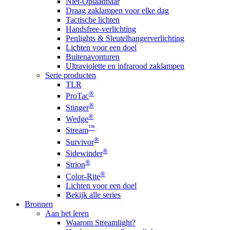
Niet-Oplaadbaar
Draag zaklampen voor elke dag
Tactische lichten
Handsfree-verlichting
Penlights & Sleutelhangerverlichting
Lichten voor een doel
Buitenavonturen
Ultraviolette en infrarood zaklampen
Serie producten
TLR
®
ProTac
®
Stinger
®
Wedge
™
Stream
®
Survivor
®
Sidewinder
®
Strion
®
Color-Rite
Lichten voor een doel
Bekijk alle series
Bronnen
Aan het leren
Waarom Streamlight?