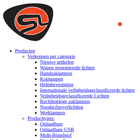
We use cookies to ensure that we provide you the best experience on o
you a better experience. To learn more or to find out how you can di
ACCEPT AND CLOSE
Producten
Verkennen per categorie
Nieuwe artikelen
Wapen gemonteerde lichten
Handzaklampen
Koplampen
Helmbevestiging
Internationale veiligheidsgeclassificeerde lichten
Veiligheidsgeclassificeerde Lichten
Rechthoekige zaklampen
Noodscèneverlichting
Werklampen
Producttypes:
Oplaadbare
Oplaadbare USB
Multi-Brandstof