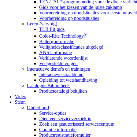
®
TEN-TAP
-programmering voor flexibele verlich
Gids voor het kiezen van de juiste zaklamp
Voorbereiding op noodsituaties voor eerstehulpver
Voorbereiding op noodsituaties
Leren (vervolg)
TLR Fit-gids
®
Color-Rite Technology
Batterij-informatie
Veiligheidsclassificaties uitgelegd
ANSI-informatie
Verklarende woordenlijst
Veelgestelde vragen
Interactieve demo's en trainingen
Interactieve straaldemo
Opleiding tot wetshandhaving
Catalogus Bibliotheek
Productcatalogi bekijken
Video
Steun
Onderhoud
Service-opties
Dien een serviceverzoek in
Zoek een geautoriseerd servicecentrum
Garantie informatie
Productregistratieformulier