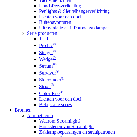
Tactische lichten
Handsfree-verlichting
Penlights & Sleutelhangerverlichting
Lichten voor een doel
Buitenavonturen
Ultraviolette en infrarood zaklampen
Serie producten
TLR
®
ProTac
®
Stinger
®
Wedge
™
Stream
®
Survivor
®
Sidewinder
®
Strion
®
Color-Rite
Lichten voor een doel
Bekijk alle series
Bronnen
Aan het leren
Waarom Streamlight?
Hoekstenen van Streamlight
Zaklamptoepassingen en straalpatronen