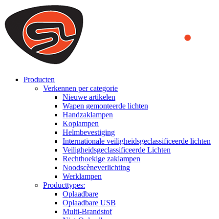
We use cookies to ensure that we provide you the best experience
on our website. By continuing to browse this website, you accept
that cookies are used to help us analyze how the website is used and
to offer you a better experience. To learn more or to find out how
you can disable cookies, you can access our
Privacy Policy
.
ACCEPT AND CLOSE
Producten
Verkennen per categorie
Nieuwe artikelen
Wapen gemonteerde lichten
Handzaklampen
Koplampen
Helmbevestiging
Internationale veiligheidsgeclassificeerde lichten
Veiligheidsgeclassificeerde Lichten
Rechthoekige zaklampen
Noodscèneverlichting
Werklampen
Producttypes:
Oplaadbare
Oplaadbare USB
Multi-Brandstof