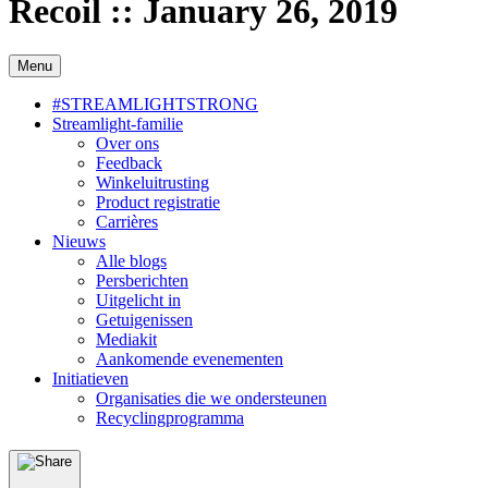
Recoil :: January 26, 2019
Menu
#STREAMLIGHTSTRONG
Streamlight-familie
Over ons
Feedback
Winkeluitrusting
Product registratie
Carrières
Nieuws
Alle blogs
Persberichten
Uitgelicht in
Getuigenissen
Mediakit
Aankomende evenementen
Initiatieven
Organisaties die we ondersteunen
Recyclingprogramma