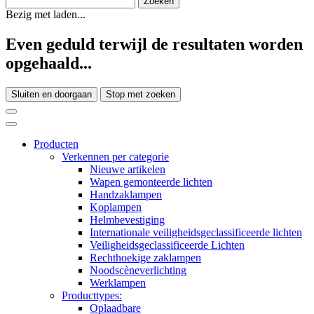
Bezig met laden...
Even geduld terwijl de resultaten worden
opgehaald...
Sluiten en doorgaan
Stop met zoeken
Producten
Verkennen per categorie
Nieuwe artikelen
Wapen gemonteerde lichten
Handzaklampen
Koplampen
Helmbevestiging
Internationale veiligheidsgeclassificeerde lichten
Veiligheidsgeclassificeerde Lichten
Rechthoekige zaklampen
Noodscèneverlichting
Werklampen
Producttypes:
Oplaadbare