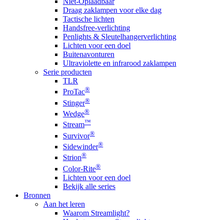
Niet-Oplaadbaar
Draag zaklampen voor elke dag
Tactische lichten
Handsfree-verlichting
Penlights & Sleutelhangerverlichting
Lichten voor een doel
Buitenavonturen
Ultraviolette en infrarood zaklampen
Serie producten
TLR
®
ProTac
®
Stinger
®
Wedge
™
Stream
®
Survivor
®
Sidewinder
®
Strion
®
Color-Rite
Lichten voor een doel
Bekijk alle series
Bronnen
Aan het leren
Waarom Streamlight?