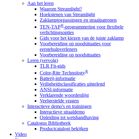
Aan het leren
Waarom Streamlight?
Hoekstenen van Streamlight
Zaklamptoepassingen en straalpatronen
®
TEN-TAP
-programmering voor flexibele
verlichtingsopties
Gids voor het kiezen van de juiste zaklamp
Voorbereiding op noodsituaties voor
eerstehulpverleners
Voorbereiding op noodsituaties
Leren (vervolg)
TLR Fit-gids
®
Color-Rite Technology
Batterij-informatie
Veiligheidsclassificaties uitgelegd
ANSI-informatie
Verklarende woordenlijst
Veelgestelde vragen
Interactieve demo's en trainingen
Interactieve straaldemo
Opleiding tot wetshandhaving
Catalogus Bibliotheek
Productcatalogi bekijken
Video