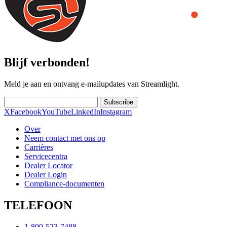
Blijf verbonden!
Meld je aan en ontvang e-mailupdates van Streamlight.
Subscribe
X
Facebook
YouTube
LinkedIn
Instagram
Over
Neem contact met ons op
Carrières
Servicecentra
Dealer Locator
Dealer Login
Compliance-documenten
TELEFOON
1-800-523-7488