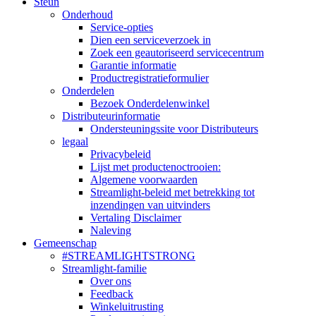
Steun
Onderhoud
Service-opties
Dien een serviceverzoek in
Zoek een geautoriseerd servicecentrum
Garantie informatie
Productregistratieformulier
Onderdelen
Bezoek Onderdelenwinkel
Distributeurinformatie
Ondersteuningssite voor Distributeurs
legaal
Privacybeleid
Lijst met productenoctrooien:
Algemene voorwaarden
Streamlight-beleid met betrekking tot
inzendingen van uitvinders
Vertaling Disclaimer
Naleving
Gemeenschap
#STREAMLIGHTSTRONG
Streamlight-familie
Over ons
Feedback
Winkeluitrusting