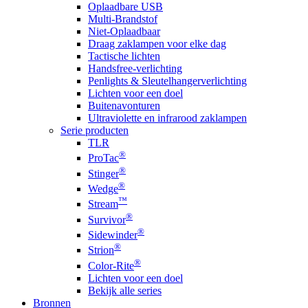
Oplaadbare USB
Multi-Brandstof
Niet-Oplaadbaar
Draag zaklampen voor elke dag
Tactische lichten
Handsfree-verlichting
Penlights & Sleutelhangerverlichting
Lichten voor een doel
Buitenavonturen
Ultraviolette en infrarood zaklampen
Serie producten
TLR
®
ProTac
®
Stinger
®
Wedge
™
Stream
®
Survivor
®
Sidewinder
®
Strion
®
Color-Rite
Lichten voor een doel
Bekijk alle series
Bronnen