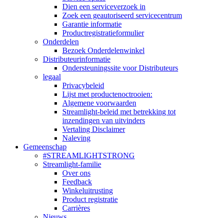
Dien een serviceverzoek in
Zoek een geautoriseerd servicecentrum
Garantie informatie
Productregistratieformulier
Onderdelen
Bezoek Onderdelenwinkel
Distributeurinformatie
Ondersteuningssite voor Distributeurs
legaal
Privacybeleid
Lijst met productenoctrooien:
Algemene voorwaarden
Streamlight-beleid met betrekking tot
inzendingen van uitvinders
Vertaling Disclaimer
Naleving
Gemeenschap
#STREAMLIGHTSTRONG
Streamlight-familie
Over ons
Feedback
Winkeluitrusting
Product registratie
Carrières
Nieuws