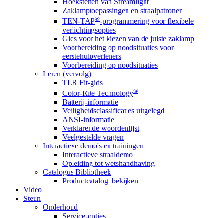
Hoekstenen van Streamlight
Zaklamptoepassingen en straalpatronen
®
TEN-TAP
-programmering voor flexibele
verlichtingsopties
Gids voor het kiezen van de juiste zaklamp
Voorbereiding op noodsituaties voor
eerstehulpverleners
Voorbereiding op noodsituaties
Leren (vervolg)
TLR Fit-gids
®
Color-Rite Technology
Batterij-informatie
Veiligheidsclassificaties uitgelegd
ANSI-informatie
Verklarende woordenlijst
Veelgestelde vragen
Interactieve demo's en trainingen
Interactieve straaldemo
Opleiding tot wetshandhaving
Catalogus Bibliotheek
Productcatalogi bekijken
Video
Steun
Onderhoud
Service-opties