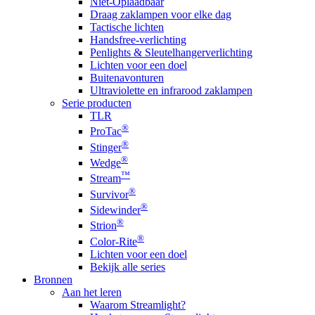
Niet-Oplaadbaar
Draag zaklampen voor elke dag
Tactische lichten
Handsfree-verlichting
Penlights & Sleutelhangerverlichting
Lichten voor een doel
Buitenavonturen
Ultraviolette en infrarood zaklampen
Serie producten
TLR
®
ProTac
®
Stinger
®
Wedge
™
Stream
®
Survivor
®
Sidewinder
®
Strion
®
Color-Rite
Lichten voor een doel
Bekijk alle series
Bronnen
Aan het leren
Waarom Streamlight?