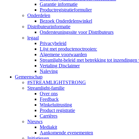
Garantie informatie
Productregistratieformulier
Onderdelen
Bezoek Onderdelenwinkel
Distributeurinformatie
Ondersteuningssite voor Distributeurs
legaal
Privacybeleid
Lijst met productenoctrooien:
Algemene voorwaarden
Streamlight-beleid met betrekking tot inzendingen 
Vertaling Disclaimer
Naleving
Gemeenschap
#STREAMLIGHTSTRONG
Streamlight-familie
Over ons
Feedback
Winkeluitrusting
Product registratie
Carrières
Nieuws
Mediakit
Aankomende evenementen
Initiatieven