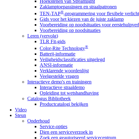
Hoekstenen van Streamlight
Zaklamptoepassingen en straalpatronen
®
TEN-TAP
-programmering voor flexibele verlich
Gids voor het kiezen van de juiste zaklamp
Voorbereiding op noodsituaties voor eerstehulpver
Voorbereiding op noodsituaties
Leren (vervolg)
TLR Fit-gids
®
Color-Rite Technology
Batterij-informatie
Veiligheidsclassificaties uitgelegd
ANSI-informatie
Verklarende woordenlijst
Veelgestelde vragen
Interactieve demo's en trainingen
Interactieve straaldemo
Opleiding tot wetshandhaving
Catalogus Bibliotheek
Productcatalogi bekijken
Video
Steun
Onderhoud
Service-opties
Dien een serviceverzoek in
Zoek een geautoriseerd servicecentrum