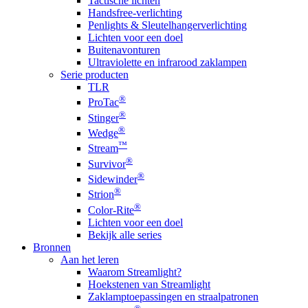
Tactische lichten
Handsfree-verlichting
Penlights & Sleutelhangerverlichting
Lichten voor een doel
Buitenavonturen
Ultraviolette en infrarood zaklampen
Serie producten
TLR
®
ProTac
®
Stinger
®
Wedge
™
Stream
®
Survivor
®
Sidewinder
®
Strion
®
Color-Rite
Lichten voor een doel
Bekijk alle series
Bronnen
Aan het leren
Waarom Streamlight?
Hoekstenen van Streamlight
Zaklamptoepassingen en straalpatronen