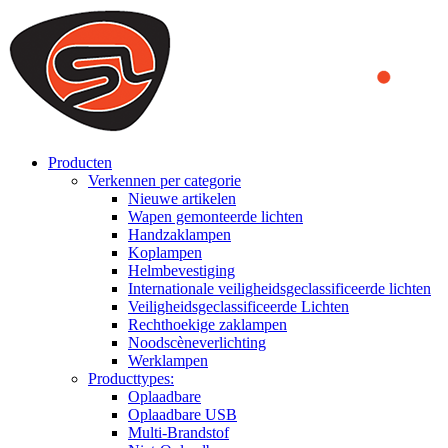
We use cookies to ensure that we provide you the best experience on o
you a better experience. To learn more or to find out how you can di
ACCEPT AND CLOSE
Producten
Verkennen per categorie
Nieuwe artikelen
Wapen gemonteerde lichten
Handzaklampen
Koplampen
Helmbevestiging
Internationale veiligheidsgeclassificeerde lichten
Veiligheidsgeclassificeerde Lichten
Rechthoekige zaklampen
Noodscèneverlichting
Werklampen
Producttypes:
Oplaadbare
Oplaadbare USB
Multi-Brandstof