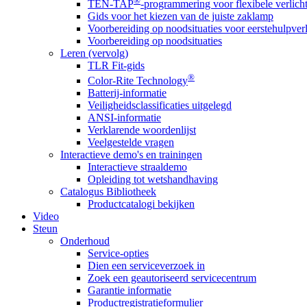
®
TEN-TAP
-programmering voor flexibele verlich
Gids voor het kiezen van de juiste zaklamp
Voorbereiding op noodsituaties voor eerstehulpver
Voorbereiding op noodsituaties
Leren (vervolg)
TLR Fit-gids
®
Color-Rite Technology
Batterij-informatie
Veiligheidsclassificaties uitgelegd
ANSI-informatie
Verklarende woordenlijst
Veelgestelde vragen
Interactieve demo's en trainingen
Interactieve straaldemo
Opleiding tot wetshandhaving
Catalogus Bibliotheek
Productcatalogi bekijken
Video
Steun
Onderhoud
Service-opties
Dien een serviceverzoek in
Zoek een geautoriseerd servicecentrum
Garantie informatie
Productregistratieformulier