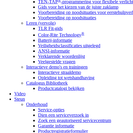
®
TEN-TAP
-programmering voor flexibele verlich
Gids voor het kiezen van de juiste zaklamp
Voorbereiding op noodsituaties voor eerstehulpver
Voorbereiding op noodsituaties
Leren (vervolg)
TLR Fit-gids
®
Color-Rite Technology
Batterij-informatie
Veiligheidsclassificaties uitgelegd
ANSI-informatie
Verklarende woordenlijst
Veelgestelde vragen
Interactieve demo's en trainingen
Interactieve straaldemo
Opleiding tot wetshandhaving
Catalogus Bibliotheek
Productcatalogi bekijken
Video
Steun
Onderhoud
Service-opties
Dien een serviceverzoek in
Zoek een geautoriseerd servicecentrum
Garantie informatie
Productregistratieformulier