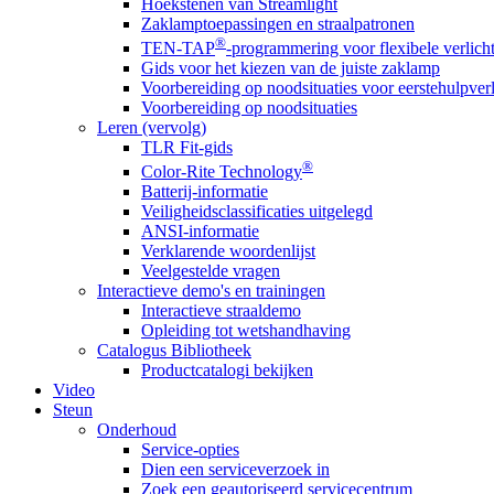
Hoekstenen van Streamlight
Zaklamptoepassingen en straalpatronen
®
TEN-TAP
-programmering voor flexibele verlich
Gids voor het kiezen van de juiste zaklamp
Voorbereiding op noodsituaties voor eerstehulpver
Voorbereiding op noodsituaties
Leren (vervolg)
TLR Fit-gids
®
Color-Rite Technology
Batterij-informatie
Veiligheidsclassificaties uitgelegd
ANSI-informatie
Verklarende woordenlijst
Veelgestelde vragen
Interactieve demo's en trainingen
Interactieve straaldemo
Opleiding tot wetshandhaving
Catalogus Bibliotheek
Productcatalogi bekijken
Video
Steun
Onderhoud
Service-opties
Dien een serviceverzoek in
Zoek een geautoriseerd servicecentrum