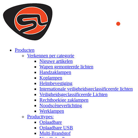
We use cookies to ensure that we provide you the best experience on o
you a better experience. To learn more or to find out how you can di
ACCEPT AND CLOSE
Producten
Verkennen per categorie
Nieuwe artikelen
Wapen gemonteerde lichten
Handzaklampen
Koplampen
Helmbevestiging
Internationale veiligheidsgeclassificeerde lichten
Veiligheidsgeclassificeerde Lichten
Rechthoekige zaklampen
Noodscèneverlichting
Werklampen
Producttypes:
Oplaadbare
Oplaadbare USB
Multi-Brandstof