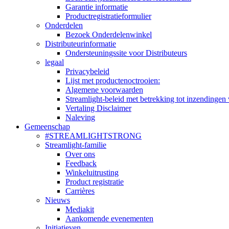
Garantie informatie
Productregistratieformulier
Onderdelen
Bezoek Onderdelenwinkel
Distributeurinformatie
Ondersteuningssite voor Distributeurs
legaal
Privacybeleid
Lijst met productenoctrooien:
Algemene voorwaarden
Streamlight-beleid met betrekking tot inzendingen 
Vertaling Disclaimer
Naleving
Gemeenschap
#STREAMLIGHTSTRONG
Streamlight-familie
Over ons
Feedback
Winkeluitrusting
Product registratie
Carrières
Nieuws
Mediakit
Aankomende evenementen
Initiatieven