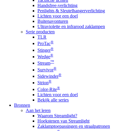
Tactische lichten
Handsfree-verlichting
Penlights & Sleutelhangerverlichting
Lichten voor een doel
Buitenavonturen
Ultraviolette en infrarood zaklampen
Serie producten
TLR
®
ProTac
®
Stinger
®
Wedge
™
Stream
®
Survivor
®
Sidewinder
®
Strion
®
Color-Rite
Lichten voor een doel
Bekijk alle series
Bronnen
Aan het leren
Waarom Streamlight?
Hoekstenen van Streamlight
Zaklamptoepassingen en straalpatronen