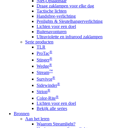
Niet-Oplaadbaar
Draag zaklampen voor elke dag
Tactische lichten
Handsfree-verlichting
Penlights & Sleutelhangerverlichting
Lichten voor een doel
Buitenavonturen
Ultraviolette en infrarood zaklampen
Serie producten
TLR
®
ProTac
®
Stinger
®
Wedge
™
Stream
®
Survivor
®
Sidewinder
®
Strion
®
Color-Rite
Lichten voor een doel
Bekijk alle series
Bronnen
Aan het leren
Waarom Streamlight?