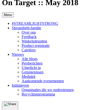
On Target :: May 2018
Menu
#STREAMLIGHTSTRONG
Streamlight-familie
Over ons
Feedback
Winkeluitrusting
Product registratie
Carrières
Nieuws
Alle blogs
Persberichten
Uitgelicht in
Getuigenissen
Mediakit
Aankomende evenementen
Initiatieven
Organisaties die we ondersteunen
Recyclingprogramma