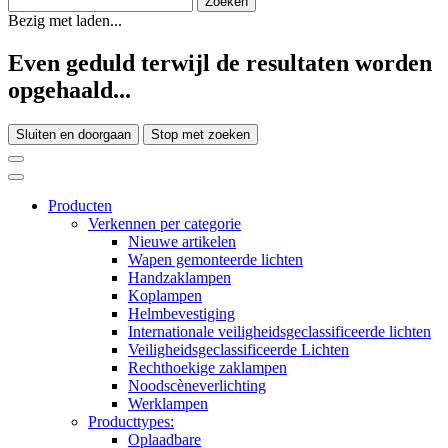
Bezig met laden...
Even geduld terwijl de resultaten worden
opgehaald...
Sluiten en doorgaan
Stop met zoeken
Producten
Verkennen per categorie
Nieuwe artikelen
Wapen gemonteerde lichten
Handzaklampen
Koplampen
Helmbevestiging
Internationale veiligheidsgeclassificeerde lichten
Veiligheidsgeclassificeerde Lichten
Rechthoekige zaklampen
Noodscèneverlichting
Werklampen
Producttypes:
Oplaadbare