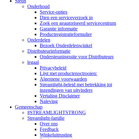
Steun
Onderhoud
Service-opties
Dien een serviceverzoek in
Zoek een geautoriseerd servicecentrum
Garantie informatie
Productregistratieformulier
Onderdelen
Bezoek Onderdelenwinkel
Distributeurinformatie
Ondersteuningssite voor Distributeurs
legaal
Privacybeleid
Lijst met productenoctrooien:
Algemene voorwaarden
Streamlight-beleid met betrekking tot
inzendingen van uitvinders
Vertaling Disclaimer
Naleving
Gemeenschap
#STREAMLIGHTSTRONG
Streamlight-familie
Over ons
Feedback
Winkeluitrusting