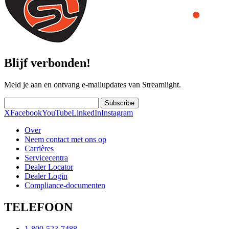
Blijf verbonden!
Meld je aan en ontvang e-mailupdates van Streamlight.
Subscribe
X
Facebook
YouTube
LinkedIn
Instagram
Over
Neem contact met ons op
Carrières
Servicecentra
Dealer Locator
Dealer Login
Compliance-documenten
TELEFOON
1-800-523-7488