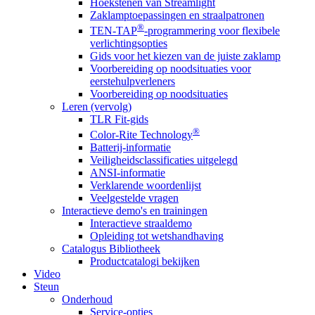
Hoekstenen van Streamlight
Zaklamptoepassingen en straalpatronen
®
TEN-TAP
-programmering voor flexibele
verlichtingsopties
Gids voor het kiezen van de juiste zaklamp
Voorbereiding op noodsituaties voor
eerstehulpverleners
Voorbereiding op noodsituaties
Leren (vervolg)
TLR Fit-gids
®
Color-Rite Technology
Batterij-informatie
Veiligheidsclassificaties uitgelegd
ANSI-informatie
Verklarende woordenlijst
Veelgestelde vragen
Interactieve demo's en trainingen
Interactieve straaldemo
Opleiding tot wetshandhaving
Catalogus Bibliotheek
Productcatalogi bekijken
Video
Steun
Onderhoud
Service-opties