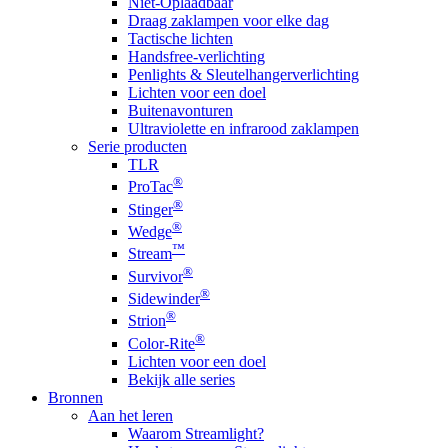
Niet-Oplaadbaar
Draag zaklampen voor elke dag
Tactische lichten
Handsfree-verlichting
Penlights & Sleutelhangerverlichting
Lichten voor een doel
Buitenavonturen
Ultraviolette en infrarood zaklampen
Serie producten
TLR
®
ProTac
®
Stinger
®
Wedge
™
Stream
®
Survivor
®
Sidewinder
®
Strion
®
Color-Rite
Lichten voor een doel
Bekijk alle series
Bronnen
Aan het leren
Waarom Streamlight?