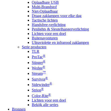
Oplaadbare USB
Multi-Brandstof
Niet-Oplaadbaar
Draag zaklampen voor elke dag
Tactische lichten
Handsfree-verlichting
Penlights & Sleutelhangerverlichting
Lichten voor een doel
Buitenavonturen
Ultraviolette en infrarood zaklampen
Serie producten
TLR
®
ProTac
®
Stinger
®
Wedge
™
Stream
®
Survivor
®
Sidewinder
®
Strion
®
Color-Rite
Lichten voor een doel
Bekijk alle series
Bronnen