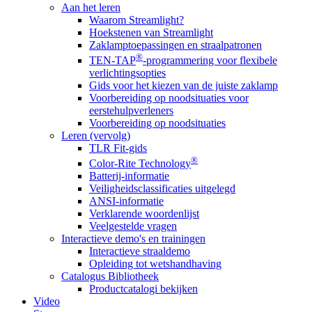
Aan het leren
Waarom Streamlight?
Hoekstenen van Streamlight
Zaklamptoepassingen en straalpatronen
®
TEN-TAP
-programmering voor flexibele
verlichtingsopties
Gids voor het kiezen van de juiste zaklamp
Voorbereiding op noodsituaties voor
eerstehulpverleners
Voorbereiding op noodsituaties
Leren (vervolg)
TLR Fit-gids
®
Color-Rite Technology
Batterij-informatie
Veiligheidsclassificaties uitgelegd
ANSI-informatie
Verklarende woordenlijst
Veelgestelde vragen
Interactieve demo's en trainingen
Interactieve straaldemo
Opleiding tot wetshandhaving
Catalogus Bibliotheek
Productcatalogi bekijken
Video