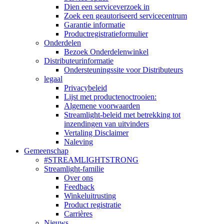
Dien een serviceverzoek in
Zoek een geautoriseerd servicecentrum
Garantie informatie
Productregistratieformulier
Onderdelen
Bezoek Onderdelenwinkel
Distributeurinformatie
Ondersteuningssite voor Distributeurs
legaal
Privacybeleid
Lijst met productenoctrooien:
Algemene voorwaarden
Streamlight-beleid met betrekking tot
inzendingen van uitvinders
Vertaling Disclaimer
Naleving
Gemeenschap
#STREAMLIGHTSTRONG
Streamlight-familie
Over ons
Feedback
Winkeluitrusting
Product registratie
Carrières
Nieuws