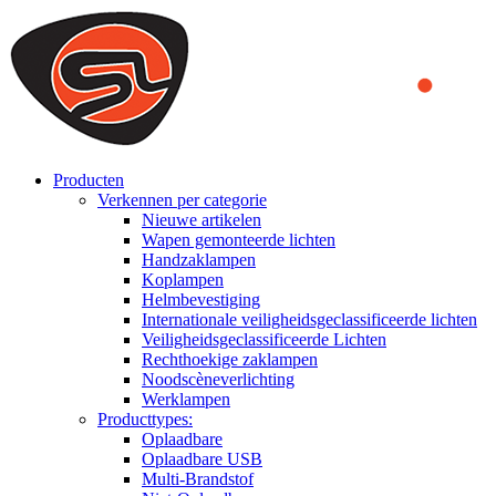
We use cookies to ensure that we provide you the best experience
on our website. By continuing to browse this website, you accept
that cookies are used to help us analyze how the website is used and
to offer you a better experience. To learn more or to find out how
you can disable cookies, you can access our
Privacy Policy
.
ACCEPT AND CLOSE
Producten
Verkennen per categorie
Nieuwe artikelen
Wapen gemonteerde lichten
Handzaklampen
Koplampen
Helmbevestiging
Internationale veiligheidsgeclassificeerde lichten
Veiligheidsgeclassificeerde Lichten
Rechthoekige zaklampen
Noodscèneverlichting
Werklampen
Producttypes:
Oplaadbare
Oplaadbare USB
Multi-Brandstof