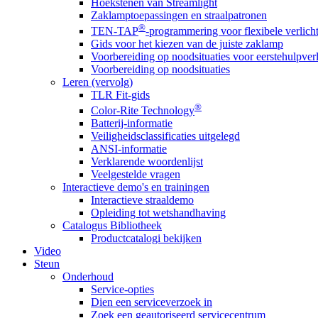
Hoekstenen van Streamlight
Zaklamptoepassingen en straalpatronen
®
TEN-TAP
-programmering voor flexibele verlich
Gids voor het kiezen van de juiste zaklamp
Voorbereiding op noodsituaties voor eerstehulpver
Voorbereiding op noodsituaties
Leren (vervolg)
TLR Fit-gids
®
Color-Rite Technology
Batterij-informatie
Veiligheidsclassificaties uitgelegd
ANSI-informatie
Verklarende woordenlijst
Veelgestelde vragen
Interactieve demo's en trainingen
Interactieve straaldemo
Opleiding tot wetshandhaving
Catalogus Bibliotheek
Productcatalogi bekijken
Video
Steun
Onderhoud
Service-opties
Dien een serviceverzoek in
Zoek een geautoriseerd servicecentrum