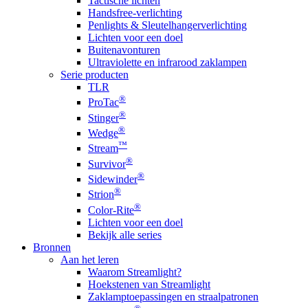
Tactische lichten
Handsfree-verlichting
Penlights & Sleutelhangerverlichting
Lichten voor een doel
Buitenavonturen
Ultraviolette en infrarood zaklampen
Serie producten
TLR
®
ProTac
®
Stinger
®
Wedge
™
Stream
®
Survivor
®
Sidewinder
®
Strion
®
Color-Rite
Lichten voor een doel
Bekijk alle series
Bronnen
Aan het leren
Waarom Streamlight?
Hoekstenen van Streamlight
Zaklamptoepassingen en straalpatronen