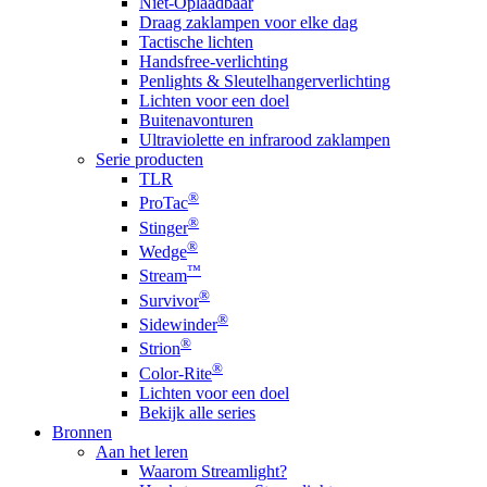
Niet-Oplaadbaar
Draag zaklampen voor elke dag
Tactische lichten
Handsfree-verlichting
Penlights & Sleutelhangerverlichting
Lichten voor een doel
Buitenavonturen
Ultraviolette en infrarood zaklampen
Serie producten
TLR
®
ProTac
®
Stinger
®
Wedge
™
Stream
®
Survivor
®
Sidewinder
®
Strion
®
Color-Rite
Lichten voor een doel
Bekijk alle series
Bronnen
Aan het leren
Waarom Streamlight?