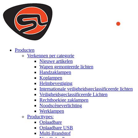
We use cookies to ensure that we provide you the best experience on o
you a better experience. To learn more or to find out how you can di
ACCEPT AND CLOSE
Producten
Verkennen per categorie
Nieuwe artikelen
Wapen gemonteerde lichten
Handzaklampen
Koplampen
Helmbevestiging
Internationale veiligheidsgeclassificeerde lichten
Veiligheidsgeclassificeerde Lichten
Rechthoekige zaklampen
Noodscèneverlichting
Werklampen
Producttypes:
Oplaadbare
Oplaadbare USB
Multi-Brandstof