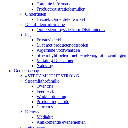
Garantie informatie
Productregistratieformulier
Onderdelen
Bezoek Onderdelenwinkel
Distributeurinformatie
Ondersteuningssite voor Distributeurs
legaal
Privacybeleid
Lijst met productenoctrooien:
Algemene voorwaarden
Streamlight-beleid met betrekking tot inzendingen 
Vertaling Disclaimer
Naleving
Gemeenschap
#STREAMLIGHTSTRONG
Streamlight-familie
Over ons
Feedback
Winkeluitrusting
Product registratie
Carrières
Nieuws
Mediakit
Aankomende evenementen
Initiatieven