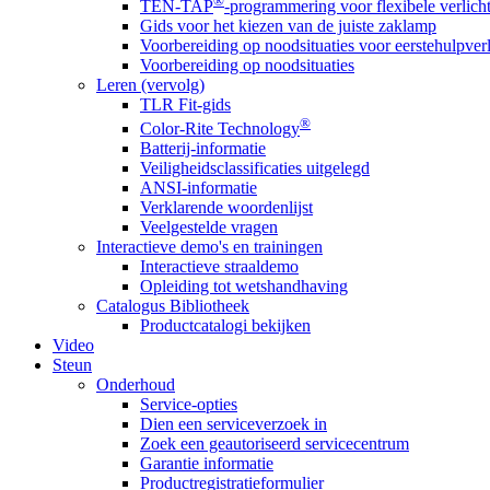
®
TEN-TAP
-programmering voor flexibele verlich
Gids voor het kiezen van de juiste zaklamp
Voorbereiding op noodsituaties voor eerstehulpver
Voorbereiding op noodsituaties
Leren (vervolg)
TLR Fit-gids
®
Color-Rite Technology
Batterij-informatie
Veiligheidsclassificaties uitgelegd
ANSI-informatie
Verklarende woordenlijst
Veelgestelde vragen
Interactieve demo's en trainingen
Interactieve straaldemo
Opleiding tot wetshandhaving
Catalogus Bibliotheek
Productcatalogi bekijken
Video
Steun
Onderhoud
Service-opties
Dien een serviceverzoek in
Zoek een geautoriseerd servicecentrum
Garantie informatie
Productregistratieformulier