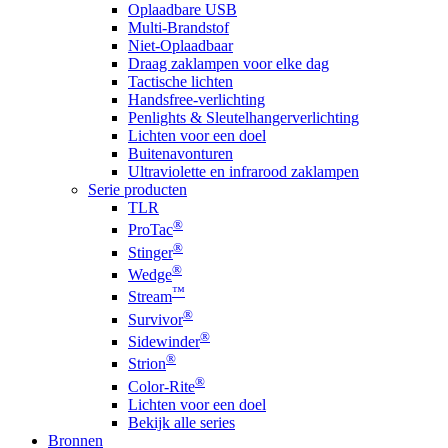
Oplaadbare USB
Multi-Brandstof
Niet-Oplaadbaar
Draag zaklampen voor elke dag
Tactische lichten
Handsfree-verlichting
Penlights & Sleutelhangerverlichting
Lichten voor een doel
Buitenavonturen
Ultraviolette en infrarood zaklampen
Serie producten
TLR
®
ProTac
®
Stinger
®
Wedge
™
Stream
®
Survivor
®
Sidewinder
®
Strion
®
Color-Rite
Lichten voor een doel
Bekijk alle series
Bronnen