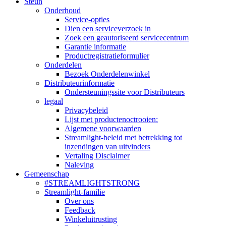
Steun
Onderhoud
Service-opties
Dien een serviceverzoek in
Zoek een geautoriseerd servicecentrum
Garantie informatie
Productregistratieformulier
Onderdelen
Bezoek Onderdelenwinkel
Distributeurinformatie
Ondersteuningssite voor Distributeurs
legaal
Privacybeleid
Lijst met productenoctrooien:
Algemene voorwaarden
Streamlight-beleid met betrekking tot
inzendingen van uitvinders
Vertaling Disclaimer
Naleving
Gemeenschap
#STREAMLIGHTSTRONG
Streamlight-familie
Over ons
Feedback
Winkeluitrusting