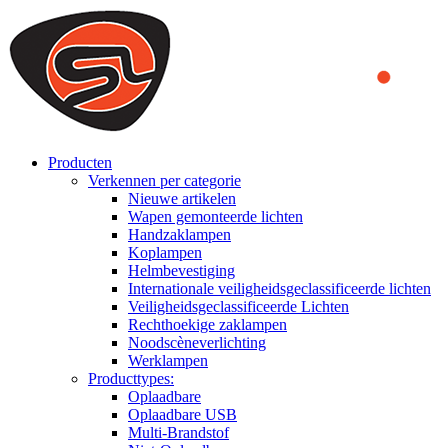
We use cookies to ensure that we provide you the best experience
on our website. By continuing to browse this website, you accept
that cookies are used to help us analyze how the website is used and
to offer you a better experience. To learn more or to find out how
you can disable cookies, you can access our
Privacy Policy
.
ACCEPT AND CLOSE
Producten
Verkennen per categorie
Nieuwe artikelen
Wapen gemonteerde lichten
Handzaklampen
Koplampen
Helmbevestiging
Internationale veiligheidsgeclassificeerde lichten
Veiligheidsgeclassificeerde Lichten
Rechthoekige zaklampen
Noodscèneverlichting
Werklampen
Producttypes:
Oplaadbare
Oplaadbare USB
Multi-Brandstof