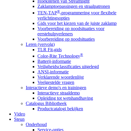
Hoekstenen van Streamlight
Zaklamptoepassingen en straalpatronen
®
TEN-TAP
-programmering voor flexibele
verlichtingsopties
Gids voor het kiezen van de juiste zaklamp
Voorbereiding op noodsituaties voor
eerstehulpverleners
Voorbereiding op noodsituaties
Leren (vervolg)
TLR Fit-gids
®
Color-Rite Technology
Batterij-informatie
Veiligheidsclassificaties uitgelegd
ANSI-informatie
Verklarende woordenlijst
Veelgestelde vragen
Interactieve demo's en trainingen
Interactieve straaldemo
Opleiding tot wetshandhaving
Catalogus Bibliotheek
Productcatalogi bekijken
Video
Steun
Onderhoud
Service-opties