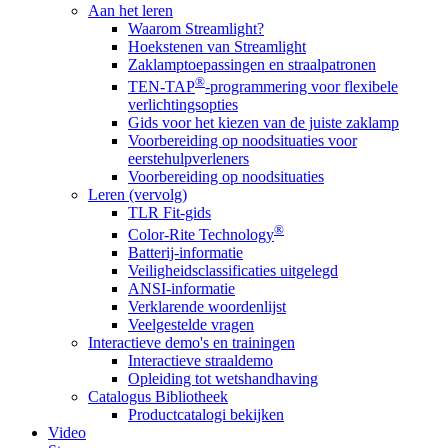
Aan het leren
Waarom Streamlight?
Hoekstenen van Streamlight
Zaklamptoepassingen en straalpatronen
®
TEN-TAP
-programmering voor flexibele
verlichtingsopties
Gids voor het kiezen van de juiste zaklamp
Voorbereiding op noodsituaties voor
eerstehulpverleners
Voorbereiding op noodsituaties
Leren (vervolg)
TLR Fit-gids
®
Color-Rite Technology
Batterij-informatie
Veiligheidsclassificaties uitgelegd
ANSI-informatie
Verklarende woordenlijst
Veelgestelde vragen
Interactieve demo's en trainingen
Interactieve straaldemo
Opleiding tot wetshandhaving
Catalogus Bibliotheek
Productcatalogi bekijken
Video