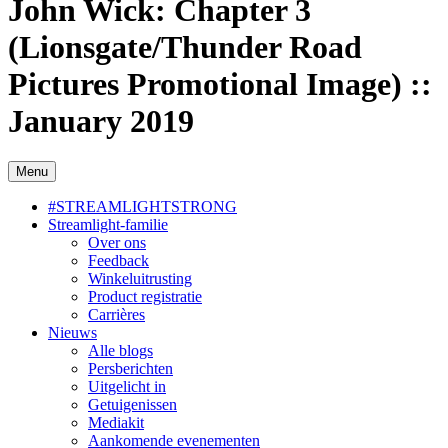
John Wick: Chapter 3
(Lionsgate/Thunder Road
Pictures Promotional Image) ::
January 2019
Menu
#STREAMLIGHTSTRONG
Streamlight-familie
Over ons
Feedback
Winkeluitrusting
Product registratie
Carrières
Nieuws
Alle blogs
Persberichten
Uitgelicht in
Getuigenissen
Mediakit
Aankomende evenementen