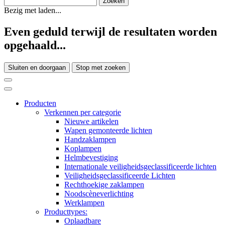
Bezig met laden...
Even geduld terwijl de resultaten worden
opgehaald...
Sluiten en doorgaan
Stop met zoeken
Producten
Verkennen per categorie
Nieuwe artikelen
Wapen gemonteerde lichten
Handzaklampen
Koplampen
Helmbevestiging
Internationale veiligheidsgeclassificeerde lichten
Veiligheidsgeclassificeerde Lichten
Rechthoekige zaklampen
Noodscèneverlichting
Werklampen
Producttypes:
Oplaadbare