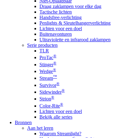
Niet-Oplaadbaar
Draag zaklampen voor elke dag
Tactische lichten
Handsfree-verlichting
Penlights & Sleutelhangerverlichting
Lichten voor een doel
Buitenavonturen
Ultraviolette en infrarood zaklampen
Serie producten
TLR
®
ProTac
®
Stinger
®
Wedge
™
Stream
®
Survivor
®
Sidewinder
®
Strion
®
Color-Rite
Lichten voor een doel
Bekijk alle series
Bronnen
Aan het leren
Waarom Streamlight?