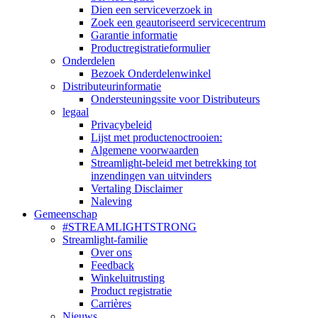
Dien een serviceverzoek in
Zoek een geautoriseerd servicecentrum
Garantie informatie
Productregistratieformulier
Onderdelen
Bezoek Onderdelenwinkel
Distributeurinformatie
Ondersteuningssite voor Distributeurs
legaal
Privacybeleid
Lijst met productenoctrooien:
Algemene voorwaarden
Streamlight-beleid met betrekking tot
inzendingen van uitvinders
Vertaling Disclaimer
Naleving
Gemeenschap
#STREAMLIGHTSTRONG
Streamlight-familie
Over ons
Feedback
Winkeluitrusting
Product registratie
Carrières
Nieuws