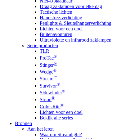
Niet-Oplaadbaar
Draag zaklampen voor elke dag
Tactische lichten
Handsfree-verlichting
Penlights & Sleutelhangerverlichting
Lichten voor een doel
Buitenavonturen
Ultraviolette en infrarood zaklampen
Serie producten
TLR
®
ProTac
®
Stinger
®
Wedge
™
Stream
®
Survivor
®
Sidewinder
®
Strion
®
Color-Rite
Lichten voor een doel
Bekijk alle series
Bronnen
Aan het leren
Waarom Streamlight?