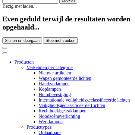
Bezig met laden...
Even geduld terwijl de resultaten worden
opgehaald...
Sluiten en doorgaan
Stop met zoeken
Producten
Verkennen per categorie
Nieuwe artikelen
Wapen gemonteerde lichten
Handzaklampen
Koplampen
Helmbevestiging
Internationale veiligheidsgeclassificeerde lichten
Veiligheidsgeclassificeerde Lichten
Rechthoekige zaklampen
Noodscèneverlichting
Werklampen
Producttypes:
Oplaadbare