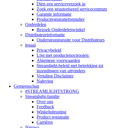
Dien een serviceverzoek in
Zoek een geautoriseerd servicecentrum
Garantie informatie
Productregistratieformulier
Onderdelen
Bezoek Onderdelenwinkel
Distributeurinformatie
Ondersteuningssite voor Distributeurs
legaal
Privacybeleid
Lijst met productenoctrooien:
Algemene voorwaarden
Streamlight-beleid met betrekking tot
inzendingen van uitvinders
Vertaling Disclaimer
Naleving
Gemeenschap
#STREAMLIGHTSTRONG
Streamlight-familie
Over ons
Feedback
Winkeluitrusting
Product registratie
Carrières
Nieuws