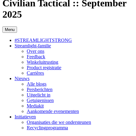
Civilian Tactical :: September
2025
Menu
#STREAMLIGHTSTRONG
Streamlight-familie
Over ons
Feedback
Winkeluitrusting
Product registratie
Carrières
Nieuws
Alle blogs
Persberichten
Uitgelicht in
Getuigenissen
Mediakit
Aankomende evenementen
Initiatieven
Organisaties die we ondersteunen
Recyclingprogramma