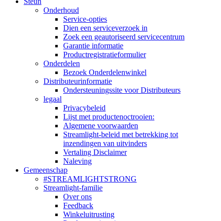
Steun
Onderhoud
Service-opties
Dien een serviceverzoek in
Zoek een geautoriseerd servicecentrum
Garantie informatie
Productregistratieformulier
Onderdelen
Bezoek Onderdelenwinkel
Distributeurinformatie
Ondersteuningssite voor Distributeurs
legaal
Privacybeleid
Lijst met productenoctrooien:
Algemene voorwaarden
Streamlight-beleid met betrekking tot
inzendingen van uitvinders
Vertaling Disclaimer
Naleving
Gemeenschap
#STREAMLIGHTSTRONG
Streamlight-familie
Over ons
Feedback
Winkeluitrusting