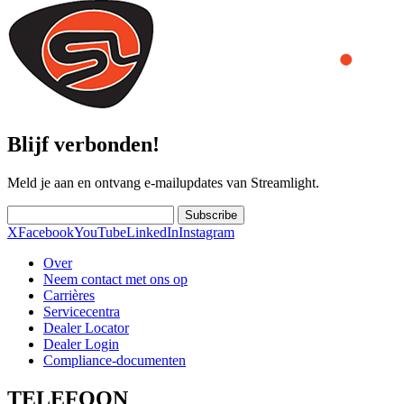
Blijf verbonden!
Meld je aan en ontvang e-mailupdates van Streamlight.
Subscribe
X
Facebook
YouTube
LinkedIn
Instagram
Over
Neem contact met ons op
Carrières
Servicecentra
Dealer Locator
Dealer Login
Compliance-documenten
TELEFOON