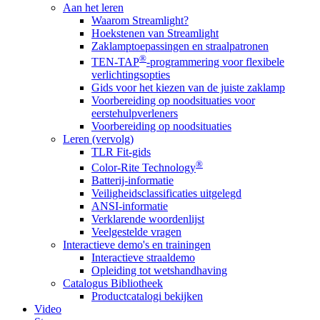
Aan het leren
Waarom Streamlight?
Hoekstenen van Streamlight
Zaklamptoepassingen en straalpatronen
®
TEN-TAP
-programmering voor flexibele
verlichtingsopties
Gids voor het kiezen van de juiste zaklamp
Voorbereiding op noodsituaties voor
eerstehulpverleners
Voorbereiding op noodsituaties
Leren (vervolg)
TLR Fit-gids
®
Color-Rite Technology
Batterij-informatie
Veiligheidsclassificaties uitgelegd
ANSI-informatie
Verklarende woordenlijst
Veelgestelde vragen
Interactieve demo's en trainingen
Interactieve straaldemo
Opleiding tot wetshandhaving
Catalogus Bibliotheek
Productcatalogi bekijken
Video