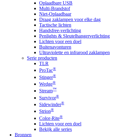
Oplaadbare USB
Multi-Brandstof
Niet-Oplaadbaar
Draag zaklampen voor elke dag
Tactische lichten
Handsfree-verlichting
Penlights & Sleutelhangerverlichting
Lichten voor een doel
Buitenavonturen
Ultraviolette en infrarood zaklampen
Serie producten
TLR
®
ProTac
®
Stinger
®
Wedge
™
Stream
®
Survivor
®
Sidewinder
®
Strion
®
Color-Rite
Lichten voor een doel
Bekijk alle series
Bronnen