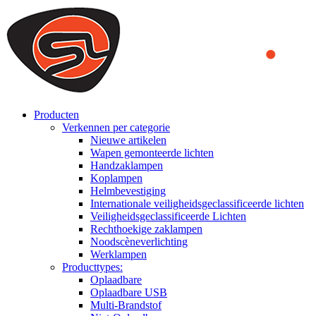
We use cookies to ensure that we provide you the best experience
on our website. By continuing to browse this website, you accept
that cookies are used to help us analyze how the website is used and
to offer you a better experience. To learn more or to find out how
you can disable cookies, you can access our
Privacy Policy
.
ACCEPT AND CLOSE
Producten
Verkennen per categorie
Nieuwe artikelen
Wapen gemonteerde lichten
Handzaklampen
Koplampen
Helmbevestiging
Internationale veiligheidsgeclassificeerde lichten
Veiligheidsgeclassificeerde Lichten
Rechthoekige zaklampen
Noodscèneverlichting
Werklampen
Producttypes:
Oplaadbare
Oplaadbare USB
Multi-Brandstof