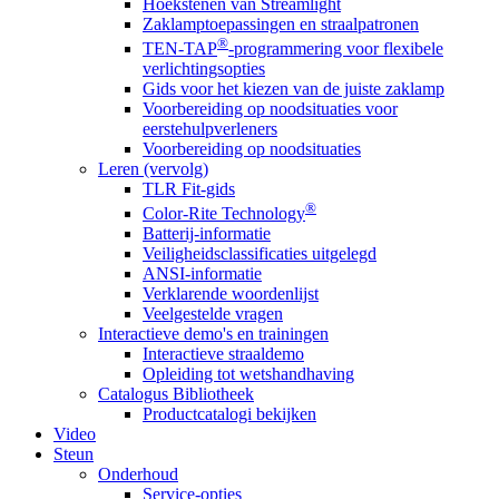
Hoekstenen van Streamlight
Zaklamptoepassingen en straalpatronen
®
TEN-TAP
-programmering voor flexibele
verlichtingsopties
Gids voor het kiezen van de juiste zaklamp
Voorbereiding op noodsituaties voor
eerstehulpverleners
Voorbereiding op noodsituaties
Leren (vervolg)
TLR Fit-gids
®
Color-Rite Technology
Batterij-informatie
Veiligheidsclassificaties uitgelegd
ANSI-informatie
Verklarende woordenlijst
Veelgestelde vragen
Interactieve demo's en trainingen
Interactieve straaldemo
Opleiding tot wetshandhaving
Catalogus Bibliotheek
Productcatalogi bekijken
Video
Steun
Onderhoud
Service-opties