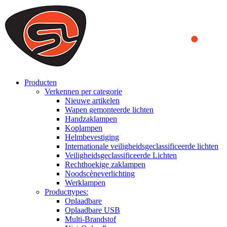
We use cookies to ensure that we provide you the best experience
on our website. By continuing to browse this website, you accept
that cookies are used to help us analyze how the website is used and
to offer you a better experience. To learn more or to find out how
you can disable cookies, you can access our
Privacy Policy
.
ACCEPT AND CLOSE
Producten
Verkennen per categorie
Nieuwe artikelen
Wapen gemonteerde lichten
Handzaklampen
Koplampen
Helmbevestiging
Internationale veiligheidsgeclassificeerde lichten
Veiligheidsgeclassificeerde Lichten
Rechthoekige zaklampen
Noodscèneverlichting
Werklampen
Producttypes:
Oplaadbare
Oplaadbare USB
Multi-Brandstof