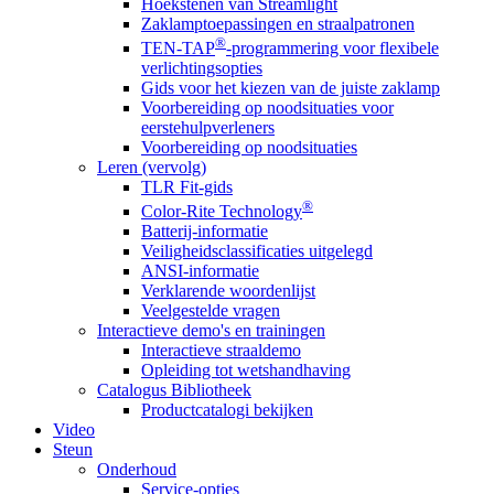
Hoekstenen van Streamlight
Zaklamptoepassingen en straalpatronen
®
TEN-TAP
-programmering voor flexibele
verlichtingsopties
Gids voor het kiezen van de juiste zaklamp
Voorbereiding op noodsituaties voor
eerstehulpverleners
Voorbereiding op noodsituaties
Leren (vervolg)
TLR Fit-gids
®
Color-Rite Technology
Batterij-informatie
Veiligheidsclassificaties uitgelegd
ANSI-informatie
Verklarende woordenlijst
Veelgestelde vragen
Interactieve demo's en trainingen
Interactieve straaldemo
Opleiding tot wetshandhaving
Catalogus Bibliotheek
Productcatalogi bekijken
Video
Steun
Onderhoud
Service-opties