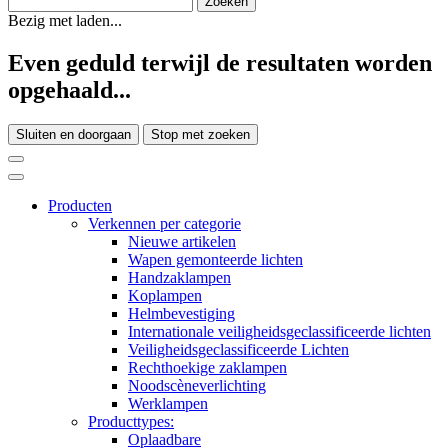
Bezig met laden...
Even geduld terwijl de resultaten worden
opgehaald...
Sluiten en doorgaan
Stop met zoeken
Producten
Verkennen per categorie
Nieuwe artikelen
Wapen gemonteerde lichten
Handzaklampen
Koplampen
Helmbevestiging
Internationale veiligheidsgeclassificeerde lichten
Veiligheidsgeclassificeerde Lichten
Rechthoekige zaklampen
Noodscèneverlichting
Werklampen
Producttypes:
Oplaadbare