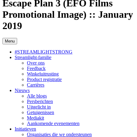
Escape Plan 3 (EFO Films
Promotional Image) :: January
2019
Menu
#STREAMLIGHTSTRONG
Streamlight-familie
Over ons
Feedback
Winkeluitrusting
Product registratie
Carrières
Nieuws
Alle blogs
Persberichten
Uitgelicht in
Getuigenissen
Mediakit
Aankomende evenementen
Initiatieven
Organisaties die we ondersteunen