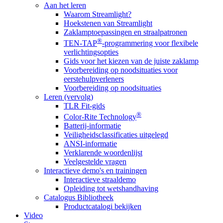
Aan het leren
Waarom Streamlight?
Hoekstenen van Streamlight
Zaklamptoepassingen en straalpatronen
®
TEN-TAP
-programmering voor flexibele
verlichtingsopties
Gids voor het kiezen van de juiste zaklamp
Voorbereiding op noodsituaties voor
eerstehulpverleners
Voorbereiding op noodsituaties
Leren (vervolg)
TLR Fit-gids
®
Color-Rite Technology
Batterij-informatie
Veiligheidsclassificaties uitgelegd
ANSI-informatie
Verklarende woordenlijst
Veelgestelde vragen
Interactieve demo's en trainingen
Interactieve straaldemo
Opleiding tot wetshandhaving
Catalogus Bibliotheek
Productcatalogi bekijken
Video