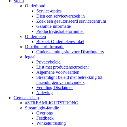
Steun
Onderhoud
Service-opties
Dien een serviceverzoek in
Zoek een geautoriseerd servicecentrum
Garantie informatie
Productregistratieformulier
Onderdelen
Bezoek Onderdelenwinkel
Distributeurinformatie
Ondersteuningssite voor Distributeurs
legaal
Privacybeleid
Lijst met productenoctrooien:
Algemene voorwaarden
Streamlight-beleid met betrekking tot
inzendingen van uitvinders
Vertaling Disclaimer
Naleving
Gemeenschap
#STREAMLIGHTSTRONG
Streamlight-familie
Over ons
Feedback
Winkeluitrusting