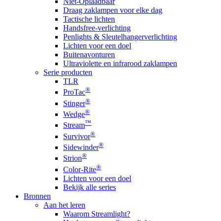
Niet-Oplaadbaar
Draag zaklampen voor elke dag
Tactische lichten
Handsfree-verlichting
Penlights & Sleutelhangerverlichting
Lichten voor een doel
Buitenavonturen
Ultraviolette en infrarood zaklampen
Serie producten
TLR
®
ProTac
®
Stinger
®
Wedge
™
Stream
®
Survivor
®
Sidewinder
®
Strion
®
Color-Rite
Lichten voor een doel
Bekijk alle series
Bronnen
Aan het leren
Waarom Streamlight?