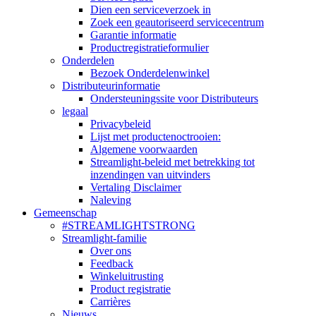
Dien een serviceverzoek in
Zoek een geautoriseerd servicecentrum
Garantie informatie
Productregistratieformulier
Onderdelen
Bezoek Onderdelenwinkel
Distributeurinformatie
Ondersteuningssite voor Distributeurs
legaal
Privacybeleid
Lijst met productenoctrooien:
Algemene voorwaarden
Streamlight-beleid met betrekking tot
inzendingen van uitvinders
Vertaling Disclaimer
Naleving
Gemeenschap
#STREAMLIGHTSTRONG
Streamlight-familie
Over ons
Feedback
Winkeluitrusting
Product registratie
Carrières
Nieuws