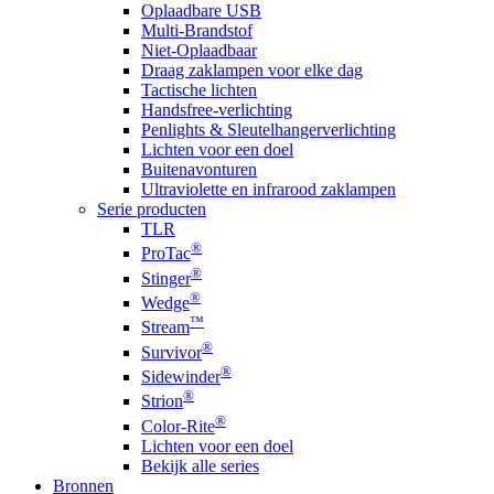
Oplaadbare USB
Multi-Brandstof
Niet-Oplaadbaar
Draag zaklampen voor elke dag
Tactische lichten
Handsfree-verlichting
Penlights & Sleutelhangerverlichting
Lichten voor een doel
Buitenavonturen
Ultraviolette en infrarood zaklampen
Serie producten
TLR
®
ProTac
®
Stinger
®
Wedge
™
Stream
®
Survivor
®
Sidewinder
®
Strion
®
Color-Rite
Lichten voor een doel
Bekijk alle series
Bronnen