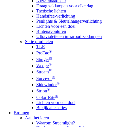
Niet-Oplaadbaar
Draag zaklampen voor elke dag
Tactische lichten
Handsfree-verlichting
Penlights & Sleutelhangerverlichting
Lichten voor een doel
Buitenavonturen
Ultraviolette en infrarood zaklampen
Serie producten
TLR
®
ProTac
®
Stinger
®
Wedge
™
Stream
®
Survivor
®
Sidewinder
®
Strion
®
Color-Rite
Lichten voor een doel
Bekijk alle series
Bronnen
Aan het leren
Waarom Streamlight?