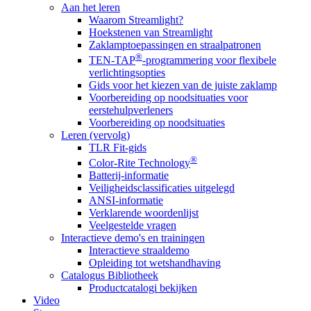
Aan het leren
Waarom Streamlight?
Hoekstenen van Streamlight
Zaklamptoepassingen en straalpatronen
®
TEN-TAP
-programmering voor flexibele
verlichtingsopties
Gids voor het kiezen van de juiste zaklamp
Voorbereiding op noodsituaties voor
eerstehulpverleners
Voorbereiding op noodsituaties
Leren (vervolg)
TLR Fit-gids
®
Color-Rite Technology
Batterij-informatie
Veiligheidsclassificaties uitgelegd
ANSI-informatie
Verklarende woordenlijst
Veelgestelde vragen
Interactieve demo's en trainingen
Interactieve straaldemo
Opleiding tot wetshandhaving
Catalogus Bibliotheek
Productcatalogi bekijken
Video