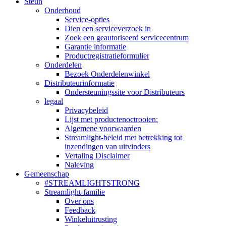
Steun
Onderhoud
Service-opties
Dien een serviceverzoek in
Zoek een geautoriseerd servicecentrum
Garantie informatie
Productregistratieformulier
Onderdelen
Bezoek Onderdelenwinkel
Distributeurinformatie
Ondersteuningssite voor Distributeurs
legaal
Privacybeleid
Lijst met productenoctrooien:
Algemene voorwaarden
Streamlight-beleid met betrekking tot
inzendingen van uitvinders
Vertaling Disclaimer
Naleving
Gemeenschap
#STREAMLIGHTSTRONG
Streamlight-familie
Over ons
Feedback
Winkeluitrusting