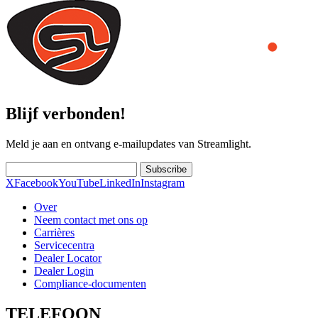
Blijf verbonden!
Meld je aan en ontvang e-mailupdates van Streamlight.
Subscribe
X
Facebook
YouTube
LinkedIn
Instagram
Over
Neem contact met ons op
Carrières
Servicecentra
Dealer Locator
Dealer Login
Compliance-documenten
TELEFOON