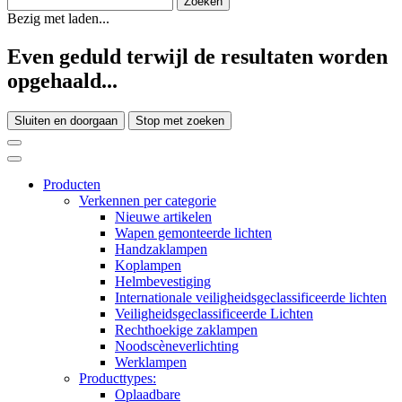
Bezig met laden...
Even geduld terwijl de resultaten worden
opgehaald...
Sluiten en doorgaan
Stop met zoeken
Producten
Verkennen per categorie
Nieuwe artikelen
Wapen gemonteerde lichten
Handzaklampen
Koplampen
Helmbevestiging
Internationale veiligheidsgeclassificeerde lichten
Veiligheidsgeclassificeerde Lichten
Rechthoekige zaklampen
Noodscèneverlichting
Werklampen
Producttypes:
Oplaadbare