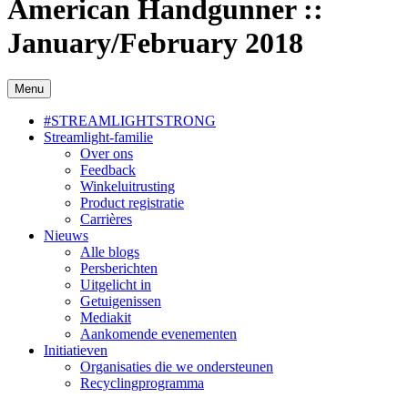
American Handgunner ::
January/February 2018
Menu
#STREAMLIGHTSTRONG
Streamlight-familie
Over ons
Feedback
Winkeluitrusting
Product registratie
Carrières
Nieuws
Alle blogs
Persberichten
Uitgelicht in
Getuigenissen
Mediakit
Aankomende evenementen
Initiatieven
Organisaties die we ondersteunen
Recyclingprogramma