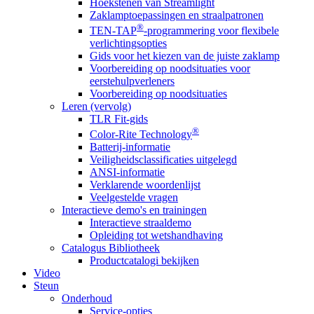
Hoekstenen van Streamlight
Zaklamptoepassingen en straalpatronen
®
TEN-TAP
-programmering voor flexibele
verlichtingsopties
Gids voor het kiezen van de juiste zaklamp
Voorbereiding op noodsituaties voor
eerstehulpverleners
Voorbereiding op noodsituaties
Leren (vervolg)
TLR Fit-gids
®
Color-Rite Technology
Batterij-informatie
Veiligheidsclassificaties uitgelegd
ANSI-informatie
Verklarende woordenlijst
Veelgestelde vragen
Interactieve demo's en trainingen
Interactieve straaldemo
Opleiding tot wetshandhaving
Catalogus Bibliotheek
Productcatalogi bekijken
Video
Steun
Onderhoud
Service-opties