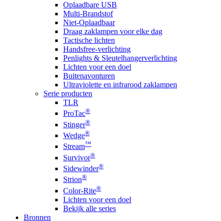
Oplaadbare USB
Multi-Brandstof
Niet-Oplaadbaar
Draag zaklampen voor elke dag
Tactische lichten
Handsfree-verlichting
Penlights & Sleutelhangerverlichting
Lichten voor een doel
Buitenavonturen
Ultraviolette en infrarood zaklampen
Serie producten
TLR
®
ProTac
®
Stinger
®
Wedge
™
Stream
®
Survivor
®
Sidewinder
®
Strion
®
Color-Rite
Lichten voor een doel
Bekijk alle series
Bronnen