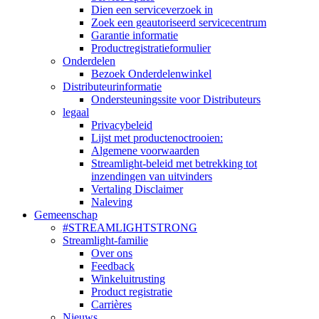
Dien een serviceverzoek in
Zoek een geautoriseerd servicecentrum
Garantie informatie
Productregistratieformulier
Onderdelen
Bezoek Onderdelenwinkel
Distributeurinformatie
Ondersteuningssite voor Distributeurs
legaal
Privacybeleid
Lijst met productenoctrooien:
Algemene voorwaarden
Streamlight-beleid met betrekking tot
inzendingen van uitvinders
Vertaling Disclaimer
Naleving
Gemeenschap
#STREAMLIGHTSTRONG
Streamlight-familie
Over ons
Feedback
Winkeluitrusting
Product registratie
Carrières
Nieuws