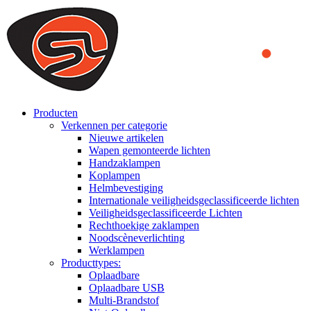
We use cookies to ensure that we provide you the best experience
on our website. By continuing to browse this website, you accept
that cookies are used to help us analyze how the website is used and
to offer you a better experience. To learn more or to find out how
you can disable cookies, you can access our
Privacy Policy
.
ACCEPT AND CLOSE
Producten
Verkennen per categorie
Nieuwe artikelen
Wapen gemonteerde lichten
Handzaklampen
Koplampen
Helmbevestiging
Internationale veiligheidsgeclassificeerde lichten
Veiligheidsgeclassificeerde Lichten
Rechthoekige zaklampen
Noodscèneverlichting
Werklampen
Producttypes:
Oplaadbare
Oplaadbare USB
Multi-Brandstof