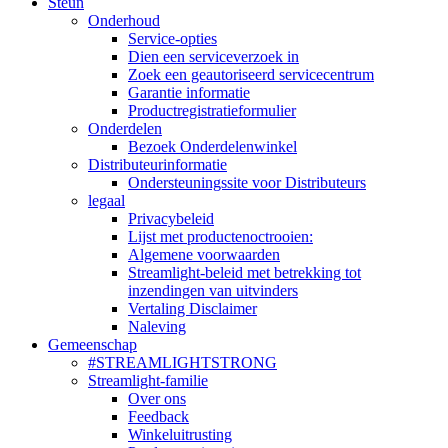
Steun
Onderhoud
Service-opties
Dien een serviceverzoek in
Zoek een geautoriseerd servicecentrum
Garantie informatie
Productregistratieformulier
Onderdelen
Bezoek Onderdelenwinkel
Distributeurinformatie
Ondersteuningssite voor Distributeurs
legaal
Privacybeleid
Lijst met productenoctrooien:
Algemene voorwaarden
Streamlight-beleid met betrekking tot
inzendingen van uitvinders
Vertaling Disclaimer
Naleving
Gemeenschap
#STREAMLIGHTSTRONG
Streamlight-familie
Over ons
Feedback
Winkeluitrusting