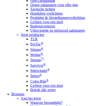
Niet-Oplaadbaar
Draag zaklampen voor elke dag
Tactische lichten
Handsfree-verlichting
Penlights & Sleutelhangerverlichting
Lichten voor een doel
Buitenavonturen
Ultraviolette en infrarood zaklampen
Serie producten
TLR
®
ProTac
®
Stinger
®
Wedge
™
Stream
®
Survivor
®
Sidewinder
®
Strion
®
Color-Rite
Lichten voor een doel
Bekijk alle series
Bronnen
Aan het leren
Waarom Streamlight?