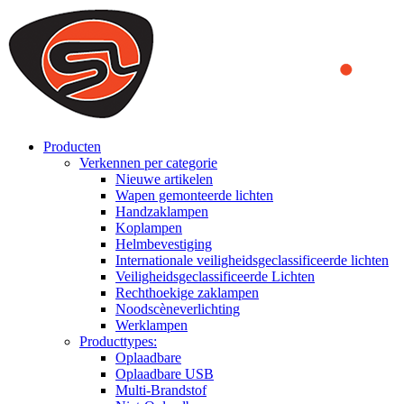
We use cookies to ensure that we provide you the best experience
on our website. By continuing to browse this website, you accept
that cookies are used to help us analyze how the website is used and
to offer you a better experience. To learn more or to find out how
you can disable cookies, you can access our
Privacy Policy
.
ACCEPT AND CLOSE
Producten
Verkennen per categorie
Nieuwe artikelen
Wapen gemonteerde lichten
Handzaklampen
Koplampen
Helmbevestiging
Internationale veiligheidsgeclassificeerde lichten
Veiligheidsgeclassificeerde Lichten
Rechthoekige zaklampen
Noodscèneverlichting
Werklampen
Producttypes:
Oplaadbare
Oplaadbare USB
Multi-Brandstof