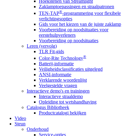
Hoekstenen van Streamlight
Zaklamptoepassingen en straalpatronen
®
TEN-TAP
-programmering voor flexibele
verlichtingsopties
Gids voor het kiezen van de juiste zaklamp
Voorbereiding op noodsituaties voor
eerstehulpverleners
Voorbereiding op noodsituaties
Leren (vervolg)
TLR Fit-gids
®
Color-Rite Technology
Batterij-informatie
Veiligheidsclassificaties uitgelegd
ANSI-informatie
Verklarende woordenlijst
Veelgestelde vragen
Interactieve demo's en trainingen
Interactieve straaldemo
Opleiding tot wetshandhaving
Catalogus Bibliotheek
Productcatalogi bekijken
Video
Steun
Onderhoud
Service-opties