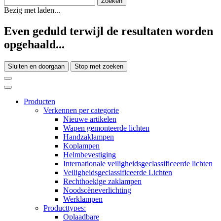
Bezig met laden...
Even geduld terwijl de resultaten worden
opgehaald...
Sluiten en doorgaan
Stop met zoeken
Producten
Verkennen per categorie
Nieuwe artikelen
Wapen gemonteerde lichten
Handzaklampen
Koplampen
Helmbevestiging
Internationale veiligheidsgeclassificeerde lichten
Veiligheidsgeclassificeerde Lichten
Rechthoekige zaklampen
Noodscèneverlichting
Werklampen
Producttypes:
Oplaadbare