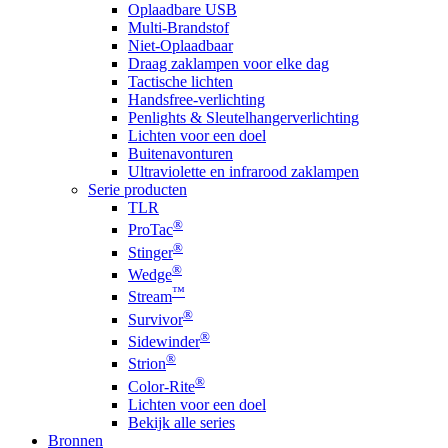
Oplaadbare USB
Multi-Brandstof
Niet-Oplaadbaar
Draag zaklampen voor elke dag
Tactische lichten
Handsfree-verlichting
Penlights & Sleutelhangerverlichting
Lichten voor een doel
Buitenavonturen
Ultraviolette en infrarood zaklampen
Serie producten
TLR
®
ProTac
®
Stinger
®
Wedge
™
Stream
®
Survivor
®
Sidewinder
®
Strion
®
Color-Rite
Lichten voor een doel
Bekijk alle series
Bronnen