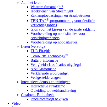
Aan het leren
Waarom Streamlight?
Hoekstenen van Streamlight
Zaklamptoepassingen en straalpatronen
®
TEN-TAP
-programmering voor flexibele
verlichtingsopties
Gids voor het kiezen van de juiste zaklamp
Voorbereiding op noodsituaties voor
eerstehulpverleners
Voorbereiding op noodsituaties
Leren (vervolg)
TLR Fit-gids
®
Color-Rite Technology
Batterij-informatie
Veiligheidsclassificaties uitgelegd
ANSI-informatie
Verklarende woordenlijst
Veelgestelde vragen
Interactieve demo's en trainingen
Interactieve straaldemo
Opleiding tot wetshandhaving
Catalogus Bibliotheek
Productcatalogi bekijken
Video