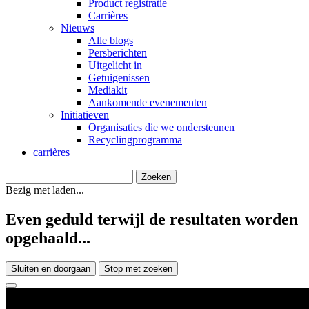
Product registratie
Carrières
Nieuws
Alle blogs
Persberichten
Uitgelicht in
Getuigenissen
Mediakit
Aankomende evenementen
Initiatieven
Organisaties die we ondersteunen
Recyclingprogramma
carrières
Bezig met laden...
Even geduld terwijl de resultaten worden
opgehaald...
Sluiten en doorgaan
Stop met zoeken