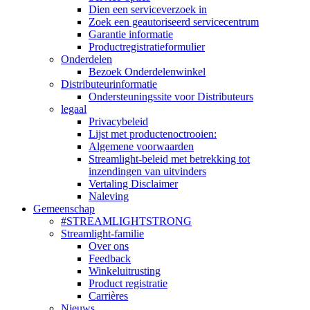
Dien een serviceverzoek in
Zoek een geautoriseerd servicecentrum
Garantie informatie
Productregistratieformulier
Onderdelen
Bezoek Onderdelenwinkel
Distributeurinformatie
Ondersteuningssite voor Distributeurs
legaal
Privacybeleid
Lijst met productenoctrooien:
Algemene voorwaarden
Streamlight-beleid met betrekking tot
inzendingen van uitvinders
Vertaling Disclaimer
Naleving
Gemeenschap
#STREAMLIGHTSTRONG
Streamlight-familie
Over ons
Feedback
Winkeluitrusting
Product registratie
Carrières
Nieuws