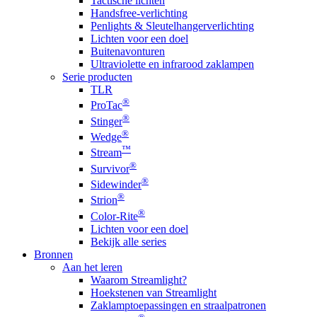
Tactische lichten
Handsfree-verlichting
Penlights & Sleutelhangerverlichting
Lichten voor een doel
Buitenavonturen
Ultraviolette en infrarood zaklampen
Serie producten
TLR
®
ProTac
®
Stinger
®
Wedge
™
Stream
®
Survivor
®
Sidewinder
®
Strion
®
Color-Rite
Lichten voor een doel
Bekijk alle series
Bronnen
Aan het leren
Waarom Streamlight?
Hoekstenen van Streamlight
Zaklamptoepassingen en straalpatronen