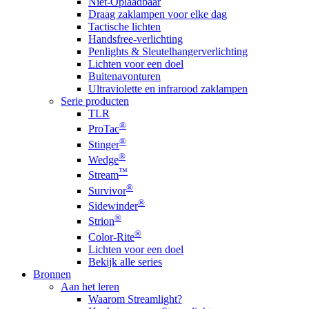
Niet-Oplaadbaar
Draag zaklampen voor elke dag
Tactische lichten
Handsfree-verlichting
Penlights & Sleutelhangerverlichting
Lichten voor een doel
Buitenavonturen
Ultraviolette en infrarood zaklampen
Serie producten
TLR
®
ProTac
®
Stinger
®
Wedge
™
Stream
®
Survivor
®
Sidewinder
®
Strion
®
Color-Rite
Lichten voor een doel
Bekijk alle series
Bronnen
Aan het leren
Waarom Streamlight?