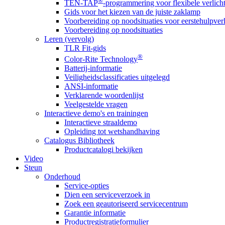
®
TEN-TAP
-programmering voor flexibele verlich
Gids voor het kiezen van de juiste zaklamp
Voorbereiding op noodsituaties voor eerstehulpver
Voorbereiding op noodsituaties
Leren (vervolg)
TLR Fit-gids
®
Color-Rite Technology
Batterij-informatie
Veiligheidsclassificaties uitgelegd
ANSI-informatie
Verklarende woordenlijst
Veelgestelde vragen
Interactieve demo's en trainingen
Interactieve straaldemo
Opleiding tot wetshandhaving
Catalogus Bibliotheek
Productcatalogi bekijken
Video
Steun
Onderhoud
Service-opties
Dien een serviceverzoek in
Zoek een geautoriseerd servicecentrum
Garantie informatie
Productregistratieformulier