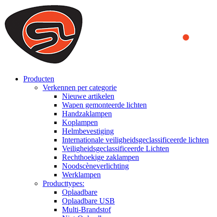
We use cookies to ensure that we provide you the best experience on o
you a better experience. To learn more or to find out how you can di
ACCEPT AND CLOSE
Producten
Verkennen per categorie
Nieuwe artikelen
Wapen gemonteerde lichten
Handzaklampen
Koplampen
Helmbevestiging
Internationale veiligheidsgeclassificeerde lichten
Veiligheidsgeclassificeerde Lichten
Rechthoekige zaklampen
Noodscèneverlichting
Werklampen
Producttypes:
Oplaadbare
Oplaadbare USB
Multi-Brandstof