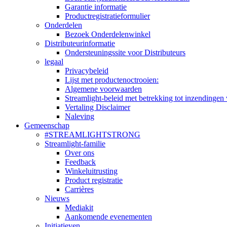
Garantie informatie
Productregistratieformulier
Onderdelen
Bezoek Onderdelenwinkel
Distributeurinformatie
Ondersteuningssite voor Distributeurs
legaal
Privacybeleid
Lijst met productenoctrooien:
Algemene voorwaarden
Streamlight-beleid met betrekking tot inzendingen 
Vertaling Disclaimer
Naleving
Gemeenschap
#STREAMLIGHTSTRONG
Streamlight-familie
Over ons
Feedback
Winkeluitrusting
Product registratie
Carrières
Nieuws
Mediakit
Aankomende evenementen
Initiatieven