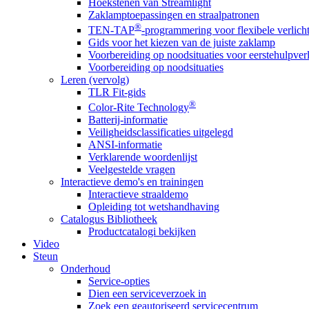
Hoekstenen van Streamlight
Zaklamptoepassingen en straalpatronen
®
TEN-TAP
-programmering voor flexibele verlich
Gids voor het kiezen van de juiste zaklamp
Voorbereiding op noodsituaties voor eerstehulpver
Voorbereiding op noodsituaties
Leren (vervolg)
TLR Fit-gids
®
Color-Rite Technology
Batterij-informatie
Veiligheidsclassificaties uitgelegd
ANSI-informatie
Verklarende woordenlijst
Veelgestelde vragen
Interactieve demo's en trainingen
Interactieve straaldemo
Opleiding tot wetshandhaving
Catalogus Bibliotheek
Productcatalogi bekijken
Video
Steun
Onderhoud
Service-opties
Dien een serviceverzoek in
Zoek een geautoriseerd servicecentrum