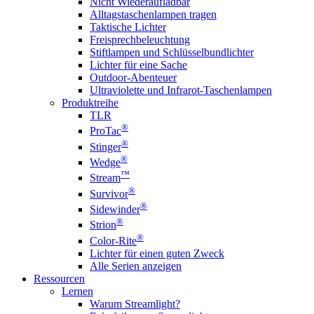
Nicht Wiederaufladbar
Alltagstaschenlampen tragen
Taktische Lichter
Freisprechbeleuchtung
Stiftlampen und Schlüsselbundlichter
Lichter für eine Sache
Outdoor-Abenteuer
Ultraviolette und Infrarot-Taschenlampen
Produktreihe
TLR
®
ProTac
®
Stinger
®
Wedge
™
Stream
®
Survivor
®
Sidewinder
®
Strion
®
Color-Rite
Lichter für einen guten Zweck
Alle Serien anzeigen
Ressourcen
Lernen
Warum Streamlight?