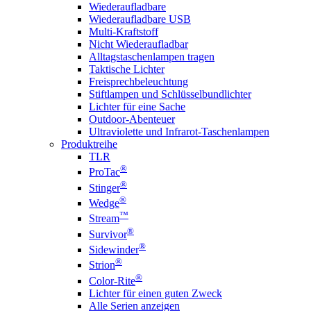
Wiederaufladbare
Wiederaufladbare USB
Multi-Kraftstoff
Nicht Wiederaufladbar
Alltagstaschenlampen tragen
Taktische Lichter
Freisprechbeleuchtung
Stiftlampen und Schlüsselbundlichter
Lichter für eine Sache
Outdoor-Abenteuer
Ultraviolette und Infrarot-Taschenlampen
Produktreihe
TLR
®
ProTac
®
Stinger
®
Wedge
™
Stream
®
Survivor
®
Sidewinder
®
Strion
®
Color-Rite
Lichter für einen guten Zweck
Alle Serien anzeigen