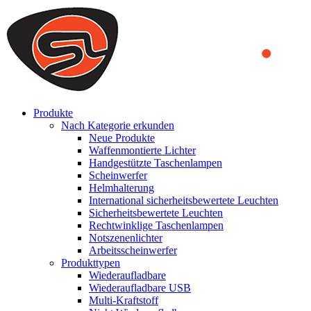
We use cookies to ensure that we provide you the best experience
on our website. By continuing to browse this website, you accept
that cookies are used to help us analyze how the website is used and
to offer you a better experience. To learn more or to find out how
you can disable cookies, you can access our
Privacy Policy
.
ACCEPT AND CLOSE
Produkte
Nach Kategorie erkunden
Neue Produkte
Waffenmontierte Lichter
Handgestützte Taschenlampen
Scheinwerfer
Helmhalterung
International sicherheitsbewertete Leuchten
Sicherheitsbewertete Leuchten
Rechtwinklige Taschenlampen
Notszenenlichter
Arbeitsscheinwerfer
Produkttypen
Wiederaufladbare
Wiederaufladbare USB
Multi-Kraftstoff