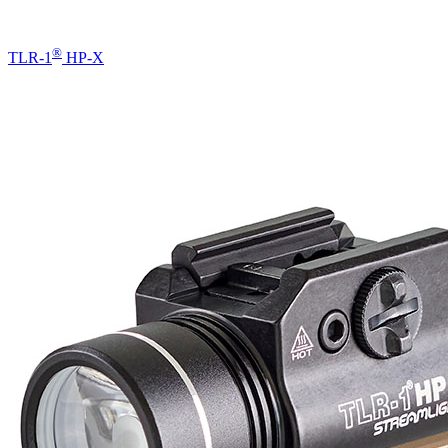
®
TLR-1
HP-X