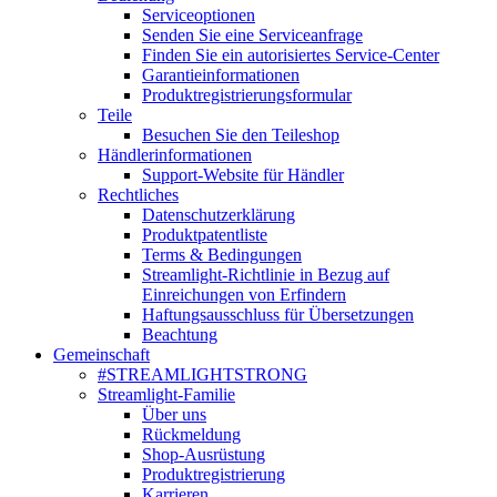
Serviceoptionen
Senden Sie eine Serviceanfrage
Finden Sie ein autorisiertes Service-Center
Garantieinformationen
Produktregistrierungsformular
Teile
Besuchen Sie den Teileshop
Händlerinformationen
Support-Website für Händler
Rechtliches
Datenschutzerklärung
Produktpatentliste
Terms & Bedingungen
Streamlight-Richtlinie in Bezug auf
Einreichungen von Erfindern
Haftungsausschluss für Übersetzungen
Beachtung
Gemeinschaft
#STREAMLIGHTSTRONG
Streamlight-Familie
Über uns
Rückmeldung
Shop-Ausrüstung
Produktregistrierung
Karrieren