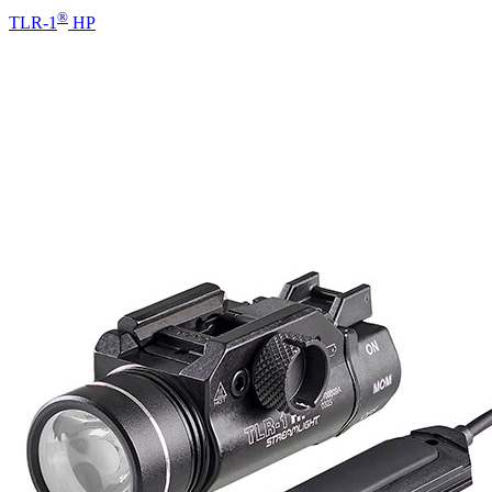
®
TLR-1
HP