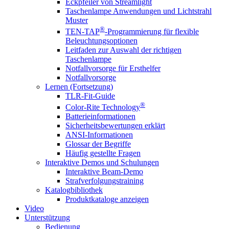
Eckpfeiler von Streamlight
Taschenlampe Anwendungen und Lichtstrahl
Muster
®
TEN-TAP
-Programmierung für flexible
Beleuchtungsoptionen
Leitfaden zur Auswahl der richtigen
Taschenlampe
Notfallvorsorge für Ersthelfer
Notfallvorsorge
Lernen (Fortsetzung)
TLR-Fit-Guide
®
Color-Rite Technology
Batterieinformationen
Sicherheitsbewertungen erklärt
ANSI-Informationen
Glossar der Begriffe
Häufig gestellte Fragen
Interaktive Demos und Schulungen
Interaktive Beam-Demo
Strafverfolgungstraining
Katalogbibliothek
Produktkataloge anzeigen
Video
Unterstützung
Bedienung