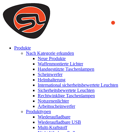
We use cookies to ensure that we provide you the best experience
on our website. By continuing to browse this website, you accept
that cookies are used to help us analyze how the website is used and
to offer you a better experience. To learn more or to find out how
you can disable cookies, you can access our
Privacy Policy
.
ACCEPT AND CLOSE
Produkte
Nach Kategorie erkunden
Neue Produkte
Waffenmontierte Lichter
Handgestützte Taschenlampen
Scheinwerfer
Helmhalterung
International sicherheitsbewertete Leuchten
Sicherheitsbewertete Leuchten
Rechtwinklige Taschenlampen
Notszenenlichter
Arbeitsscheinwerfer
Produkttypen
Wiederaufladbare
Wiederaufladbare USB
Multi-Kraftstoff