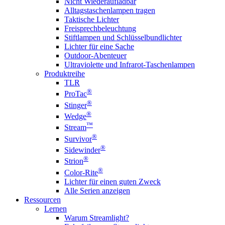
Nicht Wiederaufladbar
Alltagstaschenlampen tragen
Taktische Lichter
Freisprechbeleuchtung
Stiftlampen und Schlüsselbundlichter
Lichter für eine Sache
Outdoor-Abenteuer
Ultraviolette und Infrarot-Taschenlampen
Produktreihe
TLR
®
ProTac
®
Stinger
®
Wedge
™
Stream
®
Survivor
®
Sidewinder
®
Strion
®
Color-Rite
Lichter für einen guten Zweck
Alle Serien anzeigen
Ressourcen
Lernen
Warum Streamlight?