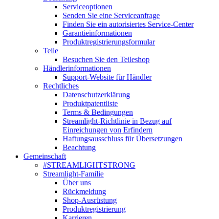
Serviceoptionen
Senden Sie eine Serviceanfrage
Finden Sie ein autorisiertes Service-Center
Garantieinformationen
Produktregistrierungsformular
Teile
Besuchen Sie den Teileshop
Händlerinformationen
Support-Website für Händler
Rechtliches
Datenschutzerklärung
Produktpatentliste
Terms & Bedingungen
Streamlight-Richtlinie in Bezug auf
Einreichungen von Erfindern
Haftungsausschluss für Übersetzungen
Beachtung
Gemeinschaft
#STREAMLIGHTSTRONG
Streamlight-Familie
Über uns
Rückmeldung
Shop-Ausrüstung
Produktregistrierung
Karrieren