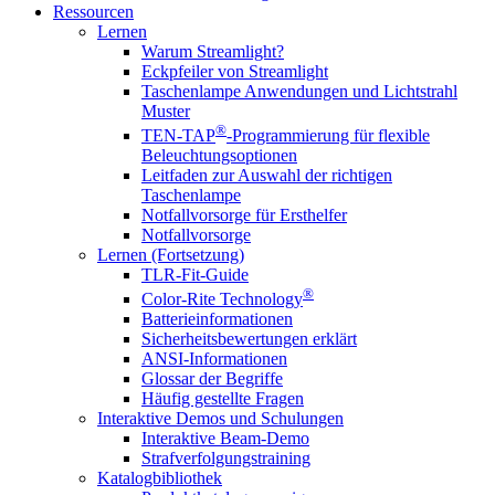
Ressourcen
Lernen
Warum Streamlight?
Eckpfeiler von Streamlight
Taschenlampe Anwendungen und Lichtstrahl
Muster
®
TEN-TAP
-Programmierung für flexible
Beleuchtungsoptionen
Leitfaden zur Auswahl der richtigen
Taschenlampe
Notfallvorsorge für Ersthelfer
Notfallvorsorge
Lernen (Fortsetzung)
TLR-Fit-Guide
®
Color-Rite Technology
Batterieinformationen
Sicherheitsbewertungen erklärt
ANSI-Informationen
Glossar der Begriffe
Häufig gestellte Fragen
Interaktive Demos und Schulungen
Interaktive Beam-Demo
Strafverfolgungstraining
Katalogbibliothek