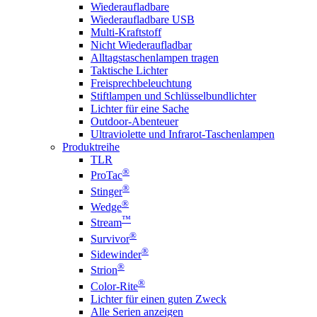
Wiederaufladbare
Wiederaufladbare USB
Multi-Kraftstoff
Nicht Wiederaufladbar
Alltagstaschenlampen tragen
Taktische Lichter
Freisprechbeleuchtung
Stiftlampen und Schlüsselbundlichter
Lichter für eine Sache
Outdoor-Abenteuer
Ultraviolette und Infrarot-Taschenlampen
Produktreihe
TLR
®
ProTac
®
Stinger
®
Wedge
™
Stream
®
Survivor
®
Sidewinder
®
Strion
®
Color-Rite
Lichter für einen guten Zweck
Alle Serien anzeigen