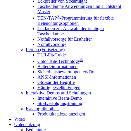
Eckpfeiler von Streamlight
Taschenlampe Anwendungen und Lichtstrahl
Muster
®
TEN-TAP
-Programmierung für flexible
Beleuchtungsoptionen
Leitfaden zur Auswahl der richtigen
Taschenlampe
Notfallvorsorge für Ersthelfer
Notfallvorsorge
Lernen (Fortsetzung)
TLR-Fit-Guide
®
Color-Rite Technology
Batterieinformationen
Sicherheitsbewertungen erklärt
ANSI-Informationen
Glossar der Begriffe
Häufig gestellte Fragen
Interaktive Demos und Schulungen
Interaktive Beam-Demo
Strafverfolgungstraining
Katalogbibliothek
Produktkataloge anzeigen
Video
Unterstützung
Bedienung