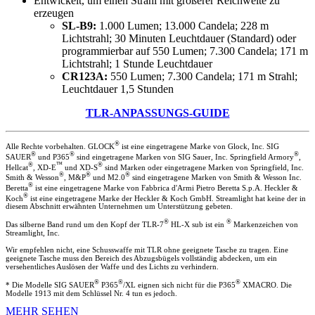
Entwickelt, um einen Strahl mit größerer Reichweite zu
erzeugen
SL-B9:
1.000 Lumen; 13.000 Candela; 228 m
Lichtstrahl; 30 Minuten Leuchtdauer (Standard) oder
programmierbar auf 550 Lumen; 7.300 Candela; 171 m
Lichtstrahl; 1 Stunde Leuchtdauer
CR123A:
550 Lumen; 7.300 Candela; 171 m Strahl;
Leuchtdauer 1,5 Stunden
TLR-ANPASSUNGS-GUIDE
®
Alle Rechte vorbehalten. GLOCK
ist eine eingetragene Marke von Glock, Inc. SIG
®
®
®
SAUER
und P365
sind eingetragene Marken von SIG Sauer, Inc. Springfield Armory
,
®
™
®
Hellcat
, XD-E
und XD-S
sind Marken oder eingetragene Marken von Springfield, Inc.
®
®
®
Smith & Wesson
, M&P
und M2.0
sind eingetragene Marken von Smith & Wesson Inc.
®
Beretta
ist eine eingetragene Marke von Fabbrica d'Armi Pietro Beretta S.p.A. Heckler &
®
Koch
ist eine eingetragene Marke der Heckler & Koch GmbH. Streamlight hat keine der in
diesem Abschnitt erwähnten Unternehmen um Unterstützung gebeten.
®
®
Das silberne Band rund um den Kopf der TLR-7
HL-X sub ist ein
Markenzeichen von
Streamlight, Inc.
Wir empfehlen nicht, eine Schusswaffe mit TLR ohne geeignete Tasche zu tragen. Eine
geeignete Tasche muss den Bereich des Abzugsbügels vollständig abdecken, um ein
versehentliches Auslösen der Waffe und des Lichts zu verhindern.
®
®
®
* Die Modelle SIG SAUER
P365
/XL eignen sich nicht für die P365
XMACRO. Die
Modelle 1913 mit dem Schlüssel Nr. 4 tun es jedoch.
MEHR SEHEN