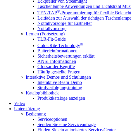
Eckpfeiler von Streamlight
Taschenlampe Anwendungen und Lichtstrahl Must
®
TEN-TAP
-Programmierung für flexible Beleuch
Leitfaden zur Auswahl der richtigen Taschenlamp
Notfallvorsorge für Ersthelfer
Notfallvorsorge
Lernen (Fortsetzung)
TLR-Fit-Guide
®
Color-Rite Technology
Batterieinformationen
Sicherheitsbewertungen erklärt
ANSI-Informationen
Glossar der Begriffe
Häufig gestellte Fragen
Interaktive Demos und Schulungen
Interaktive Beam-Demo
Strafverfolgungstraining
Katalogbibliothek
Produktkataloge anzeigen
Video
Unterstützung
Bedienung
Serviceoptionen
Senden Sie eine Serviceanfrage
Finden Sie ein autorisiertes Service-Center