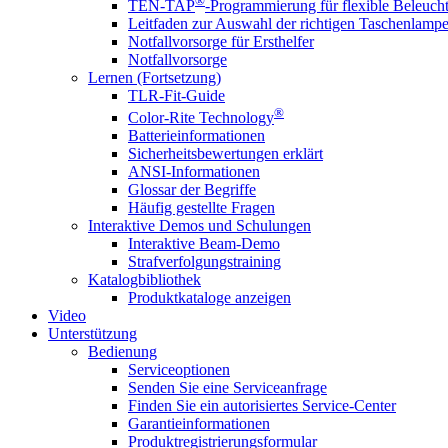
®
TEN-TAP
-Programmierung für flexible Beleuch
Leitfaden zur Auswahl der richtigen Taschenlamp
Notfallvorsorge für Ersthelfer
Notfallvorsorge
Lernen (Fortsetzung)
TLR-Fit-Guide
®
Color-Rite Technology
Batterieinformationen
Sicherheitsbewertungen erklärt
ANSI-Informationen
Glossar der Begriffe
Häufig gestellte Fragen
Interaktive Demos und Schulungen
Interaktive Beam-Demo
Strafverfolgungstraining
Katalogbibliothek
Produktkataloge anzeigen
Video
Unterstützung
Bedienung
Serviceoptionen
Senden Sie eine Serviceanfrage
Finden Sie ein autorisiertes Service-Center
Garantieinformationen
Produktregistrierungsformular