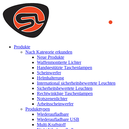
We use cookies to ensure that we provide you the best experience on o
you a better experience. To learn more or to find out how you can di
ACCEPT AND CLOSE
Produkte
Nach Kategorie erkunden
Neue Produkte
Waffenmontierte Lichter
Handgestützte Taschenlampen
Scheinwerfer
Helmhalterung
International sicherheitsbewertete Leuchten
Sicherheitsbewertete Leuchten
Rechtwinklige Taschenlampen
Notszenenlichter
Arbeitsscheinwerfer
Produkttypen
Wiederaufladbare
Wiederaufladbare USB
Multi-Kraftstoff