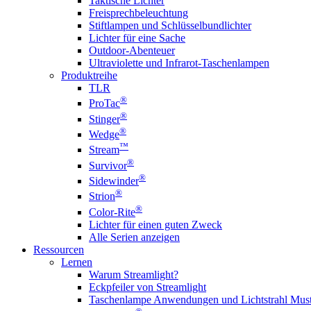
Taktische Lichter
Freisprechbeleuchtung
Stiftlampen und Schlüsselbundlichter
Lichter für eine Sache
Outdoor-Abenteuer
Ultraviolette und Infrarot-Taschenlampen
Produktreihe
TLR
®
ProTac
®
Stinger
®
Wedge
™
Stream
®
Survivor
®
Sidewinder
®
Strion
®
Color-Rite
Lichter für einen guten Zweck
Alle Serien anzeigen
Ressourcen
Lernen
Warum Streamlight?
Eckpfeiler von Streamlight
Taschenlampe Anwendungen und Lichtstrahl Must