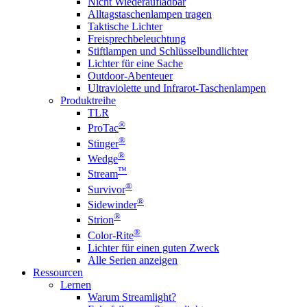
Nicht Wiederaufladbar
Alltagstaschenlampen tragen
Taktische Lichter
Freisprechbeleuchtung
Stiftlampen und Schlüsselbundlichter
Lichter für eine Sache
Outdoor-Abenteuer
Ultraviolette und Infrarot-Taschenlampen
Produktreihe
TLR
®
ProTac
®
Stinger
®
Wedge
™
Stream
®
Survivor
®
Sidewinder
®
Strion
®
Color-Rite
Lichter für einen guten Zweck
Alle Serien anzeigen
Ressourcen
Lernen
Warum Streamlight?