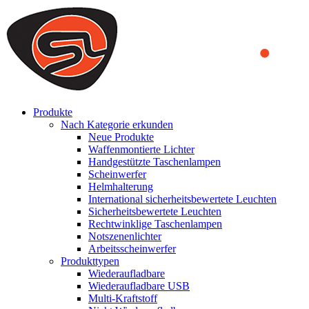
We use cookies to ensure that we provide you the best experience on o
you a better experience. To learn more or to find out how you can di
ACCEPT AND CLOSE
Produkte
Nach Kategorie erkunden
Neue Produkte
Waffenmontierte Lichter
Handgestützte Taschenlampen
Scheinwerfer
Helmhalterung
International sicherheitsbewertete Leuchten
Sicherheitsbewertete Leuchten
Rechtwinklige Taschenlampen
Notszenenlichter
Arbeitsscheinwerfer
Produkttypen
Wiederaufladbare
Wiederaufladbare USB
Multi-Kraftstoff