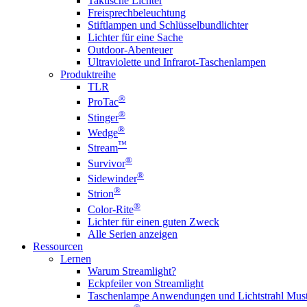
Taktische Lichter
Freisprechbeleuchtung
Stiftlampen und Schlüsselbundlichter
Lichter für eine Sache
Outdoor-Abenteuer
Ultraviolette und Infrarot-Taschenlampen
Produktreihe
TLR
®
ProTac
®
Stinger
®
Wedge
™
Stream
®
Survivor
®
Sidewinder
®
Strion
®
Color-Rite
Lichter für einen guten Zweck
Alle Serien anzeigen
Ressourcen
Lernen
Warum Streamlight?
Eckpfeiler von Streamlight
Taschenlampe Anwendungen und Lichtstrahl Must