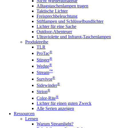
Nicht Wiederaufladbar
Alltagstaschenlampen tragen
Taktische Lichter
Freisprechbeleuchtung
Stiftlampen und Schlüsselbundlichter
Lichter für eine Sache
Outdoor-Abenteuer
Ultraviolette und Infrarot-Taschenlampen
Produktreihe
TLR
®
ProTac
®
Stinger
®
Wedge
™
Stream
®
Survivor
®
Sidewinder
®
Strion
®
Color-Rite
Lichter für einen guten Zweck
Alle Serien anzeigen
Ressourcen
Lernen
Warum Streamlight?