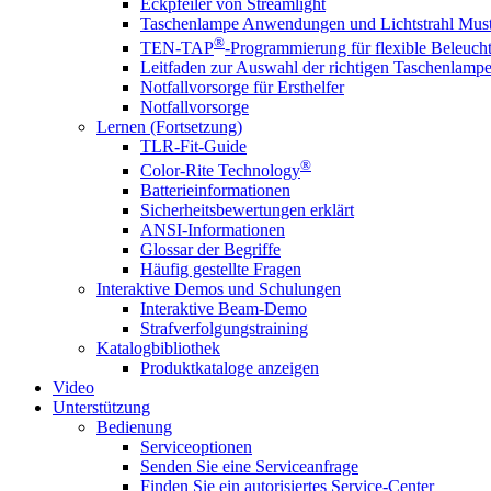
Eckpfeiler von Streamlight
Taschenlampe Anwendungen und Lichtstrahl Must
®
TEN-TAP
-Programmierung für flexible Beleuch
Leitfaden zur Auswahl der richtigen Taschenlamp
Notfallvorsorge für Ersthelfer
Notfallvorsorge
Lernen (Fortsetzung)
TLR-Fit-Guide
®
Color-Rite Technology
Batterieinformationen
Sicherheitsbewertungen erklärt
ANSI-Informationen
Glossar der Begriffe
Häufig gestellte Fragen
Interaktive Demos und Schulungen
Interaktive Beam-Demo
Strafverfolgungstraining
Katalogbibliothek
Produktkataloge anzeigen
Video
Unterstützung
Bedienung
Serviceoptionen
Senden Sie eine Serviceanfrage
Finden Sie ein autorisiertes Service-Center