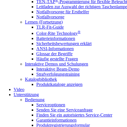
®
TEN-TAP
-Programmierung für flexible Beleuch
Leitfaden zur Auswahl der richtigen Taschenlamp
Notfallvorsorge für Ersthelfer
Notfallvorsorge
Lernen (Fortsetzung)
TLR-Fit-Guide
®
Color-Rite Technology
Batterieinformationen
Sicherheitsbewertungen erklärt
ANSI-Informationen
Glossar der Begriffe
Häufig gestellte Fragen
Interaktive Demos und Schulungen
Interaktive Beam-Demo
Strafverfolgungstraining
Katalogbibliothek
Produktkataloge anzeigen
Video
Unterstützung
Bedienung
Serviceoptionen
Senden Sie eine Serviceanfrage
Finden Sie ein autorisiertes Service-Center
Garantieinformationen
Produktregistrierungsformular