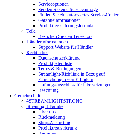
Serviceoptionen
Senden Sie eine Serviceanfrage
Finden Sie ein autorisiertes Service-Center
Garantieinformationen
Produktregistrierungsformular
Teile
Besuchen Sie den Teileshop
Händlerinformationen
Support-Website für Händler
Rechtliches
Datenschutzerklärung
Produktpatentliste
Terms & Bedingungen
Streamlight-Richtlinie in Bezug auf
Einreichungen von Erfindern
Haftungsausschluss für Übersetzungen
Beachtung
Gemeinschaft
#STREAMLIGHTSTRONG
Streamlight-Familie
Über uns
Rückmeldung
Shop-Ausrüstung
Produktregistrierung
Karrieren