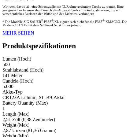
Wir raten davon ab, eine Schusswaffe mit TLR ohne geeignete Tasche zu tragen. Eine
geeignete Tasche muss den Bereich des Abzugsbügels vollständig abdecken, um ein
versehentliches Auslösen der Waffe und des Lichts zu verhindern.
®
®
®
* Die Modelle SIG SAUER
P365
/XL eignen sich nicht für die P365
XMACRO. Die
Modelle 1913OS mit dem Schlüssel Nr. 4 tun es jedoch.
MEHR SEHEN
Produktspezifikationen
Lumen (Hoch)
500
Strahlabstand (Hoch)
141 Meter
Candela (Hoch)
5.000
Akku-Typ
CR123A Lithium, SL-B9-Akku
Battery Quantity (Max)
1
Length (Max)
2,51 Zoll (6,38 Zentimeter)
Weight (Max)
2,87 Unzen (81,36 Gramm)
Weight (Min)