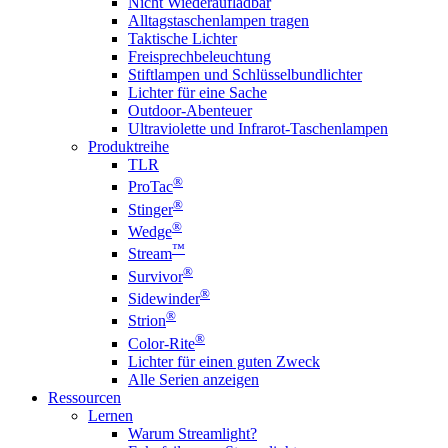
Nicht Wiederaufladbar
Alltagstaschenlampen tragen
Taktische Lichter
Freisprechbeleuchtung
Stiftlampen und Schlüsselbundlichter
Lichter für eine Sache
Outdoor-Abenteuer
Ultraviolette und Infrarot-Taschenlampen
Produktreihe
TLR
®
ProTac
®
Stinger
®
Wedge
™
Stream
®
Survivor
®
Sidewinder
®
Strion
®
Color-Rite
Lichter für einen guten Zweck
Alle Serien anzeigen
Ressourcen
Lernen
Warum Streamlight?