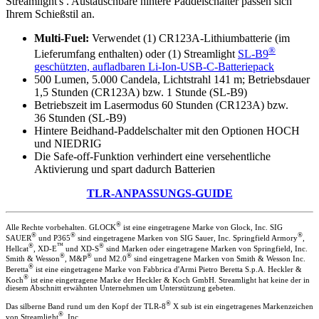
Streamlight's . Austauschbare hintere Paddelschalter passen sich
Ihrem Schießstil an.
Multi-Fuel:
Verwendet (1) CR123A-Lithiumbatterie (im
®
Lieferumfang enthalten) oder (1) Streamlight
SL-B9
geschützten, aufladbaren Li-Ion-USB-C-Batteriepack
500 Lumen, 5.000 Candela, Lichtstrahl 141 m; Betriebsdauer
1,5 Stunden (CR123A) bzw. 1 Stunde (SL-B9)
Betriebszeit im Lasermodus 60 Stunden (CR123A) bzw.
36 Stunden (SL-B9)
Hintere Beidhand-Paddelschalter mit den Optionen HOCH
und NIEDRIG
Die Safe-off-Funktion verhindert eine versehentliche
Aktivierung und spart dadurch Batterien
TLR-ANPASSUNGS-GUIDE
®
Alle Rechte vorbehalten. GLOCK
ist eine eingetragene Marke von Glock, Inc. SIG
®
®
®
SAUER
und P365
sind eingetragene Marken von SIG Sauer, Inc. Springfield Armory
,
®
™
®
Hellcat
, XD-E
und XD-S
sind Marken oder eingetragene Marken von Springfield, Inc.
®
®
®
Smith & Wesson
, M&P
und M2.0
sind eingetragene Marken von Smith & Wesson Inc.
®
Beretta
ist eine eingetragene Marke von Fabbrica d'Armi Pietro Beretta S.p.A. Heckler &
®
Koch
ist eine eingetragene Marke der Heckler & Koch GmbH. Streamlight hat keine der in
diesem Abschnitt erwähnten Unternehmen um Unterstützung gebeten.
®
Das silberne Band rund um den Kopf der TLR-8
X sub ist ein eingetragenes Markenzeichen
®
von Streamlight
, Inc.