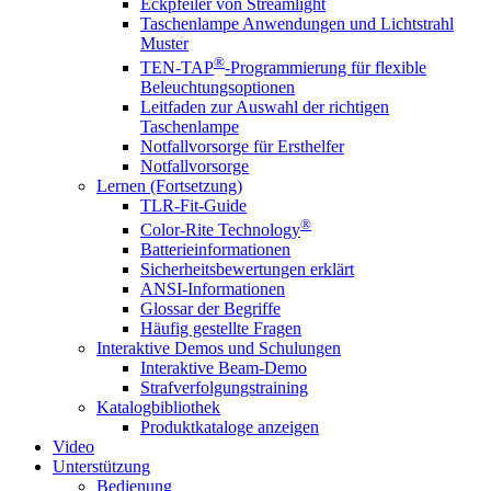
Eckpfeiler von Streamlight
Taschenlampe Anwendungen und Lichtstrahl
Muster
®
TEN-TAP
-Programmierung für flexible
Beleuchtungsoptionen
Leitfaden zur Auswahl der richtigen
Taschenlampe
Notfallvorsorge für Ersthelfer
Notfallvorsorge
Lernen (Fortsetzung)
TLR-Fit-Guide
®
Color-Rite Technology
Batterieinformationen
Sicherheitsbewertungen erklärt
ANSI-Informationen
Glossar der Begriffe
Häufig gestellte Fragen
Interaktive Demos und Schulungen
Interaktive Beam-Demo
Strafverfolgungstraining
Katalogbibliothek
Produktkataloge anzeigen
Video
Unterstützung
Bedienung