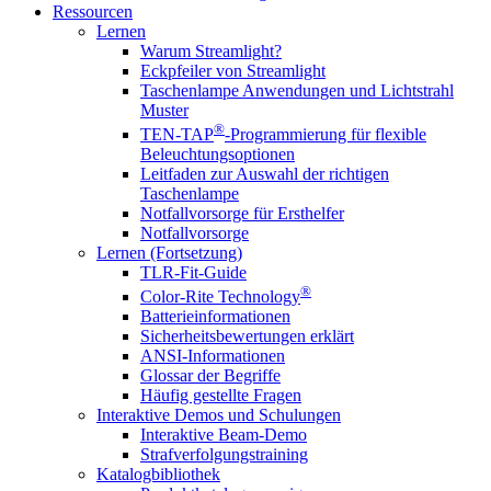
Ressourcen
Lernen
Warum Streamlight?
Eckpfeiler von Streamlight
Taschenlampe Anwendungen und Lichtstrahl
Muster
®
TEN-TAP
-Programmierung für flexible
Beleuchtungsoptionen
Leitfaden zur Auswahl der richtigen
Taschenlampe
Notfallvorsorge für Ersthelfer
Notfallvorsorge
Lernen (Fortsetzung)
TLR-Fit-Guide
®
Color-Rite Technology
Batterieinformationen
Sicherheitsbewertungen erklärt
ANSI-Informationen
Glossar der Begriffe
Häufig gestellte Fragen
Interaktive Demos und Schulungen
Interaktive Beam-Demo
Strafverfolgungstraining
Katalogbibliothek