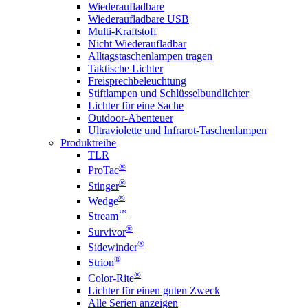
Wiederaufladbare
Wiederaufladbare USB
Multi-Kraftstoff
Nicht Wiederaufladbar
Alltagstaschenlampen tragen
Taktische Lichter
Freisprechbeleuchtung
Stiftlampen und Schlüsselbundlichter
Lichter für eine Sache
Outdoor-Abenteuer
Ultraviolette und Infrarot-Taschenlampen
Produktreihe
TLR
®
ProTac
®
Stinger
®
Wedge
™
Stream
®
Survivor
®
Sidewinder
®
Strion
®
Color-Rite
Lichter für einen guten Zweck
Alle Serien anzeigen