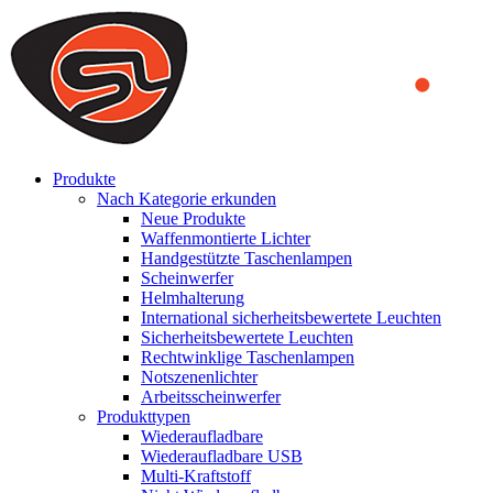
We use cookies to ensure that we provide you the best experience
on our website. By continuing to browse this website, you accept
that cookies are used to help us analyze how the website is used and
to offer you a better experience. To learn more or to find out how
you can disable cookies, you can access our
Privacy Policy
.
ACCEPT AND CLOSE
Produkte
Nach Kategorie erkunden
Neue Produkte
Waffenmontierte Lichter
Handgestützte Taschenlampen
Scheinwerfer
Helmhalterung
International sicherheitsbewertete Leuchten
Sicherheitsbewertete Leuchten
Rechtwinklige Taschenlampen
Notszenenlichter
Arbeitsscheinwerfer
Produkttypen
Wiederaufladbare
Wiederaufladbare USB
Multi-Kraftstoff