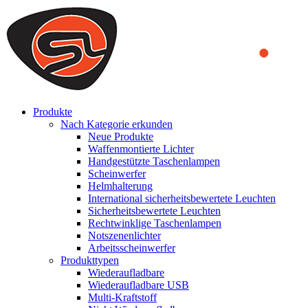
We use cookies to ensure that we provide you the best experience
on our website. By continuing to browse this website, you accept
that cookies are used to help us analyze how the website is used and
to offer you a better experience. To learn more or to find out how
you can disable cookies, you can access our
Privacy Policy
.
ACCEPT AND CLOSE
Produkte
Nach Kategorie erkunden
Neue Produkte
Waffenmontierte Lichter
Handgestützte Taschenlampen
Scheinwerfer
Helmhalterung
International sicherheitsbewertete Leuchten
Sicherheitsbewertete Leuchten
Rechtwinklige Taschenlampen
Notszenenlichter
Arbeitsscheinwerfer
Produkttypen
Wiederaufladbare
Wiederaufladbare USB
Multi-Kraftstoff