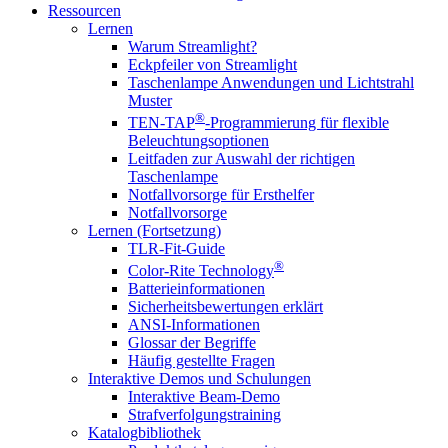
Ressourcen
Lernen
Warum Streamlight?
Eckpfeiler von Streamlight
Taschenlampe Anwendungen und Lichtstrahl
Muster
®
TEN-TAP
-Programmierung für flexible
Beleuchtungsoptionen
Leitfaden zur Auswahl der richtigen
Taschenlampe
Notfallvorsorge für Ersthelfer
Notfallvorsorge
Lernen (Fortsetzung)
TLR-Fit-Guide
®
Color-Rite Technology
Batterieinformationen
Sicherheitsbewertungen erklärt
ANSI-Informationen
Glossar der Begriffe
Häufig gestellte Fragen
Interaktive Demos und Schulungen
Interaktive Beam-Demo
Strafverfolgungstraining
Katalogbibliothek