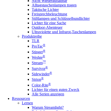
Nicht Wiederaufladbar
Alltagstaschenlampen tragen
Taktische Lichter
Freisprechbeleuchtung
Stiftlampen und Schlüsselbundlichter
Lichter für eine Sache
Outdoor-Abenteuer
Ultraviolette und Infrarot-Taschenlampen
Produktreihe
TLR
®
ProTac
®
Stinger
®
Wedge
™
Stream
®
Survivor
®
Sidewinder
®
Strion
®
Color-Rite
Lichter für einen guten Zweck
Alle Serien anzeigen
Ressourcen
Lernen
Warum Streamlight?