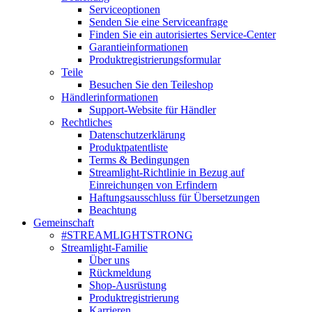
Serviceoptionen
Senden Sie eine Serviceanfrage
Finden Sie ein autorisiertes Service-Center
Garantieinformationen
Produktregistrierungsformular
Teile
Besuchen Sie den Teileshop
Händlerinformationen
Support-Website für Händler
Rechtliches
Datenschutzerklärung
Produktpatentliste
Terms & Bedingungen
Streamlight-Richtlinie in Bezug auf
Einreichungen von Erfindern
Haftungsausschluss für Übersetzungen
Beachtung
Gemeinschaft
#STREAMLIGHTSTRONG
Streamlight-Familie
Über uns
Rückmeldung
Shop-Ausrüstung
Produktregistrierung
Karrieren