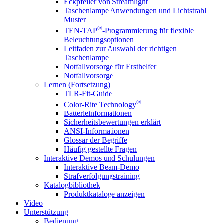
Eckpfeiler von Streamlight
Taschenlampe Anwendungen und Lichtstrahl
Muster
®
TEN-TAP
-Programmierung für flexible
Beleuchtungsoptionen
Leitfaden zur Auswahl der richtigen
Taschenlampe
Notfallvorsorge für Ersthelfer
Notfallvorsorge
Lernen (Fortsetzung)
TLR-Fit-Guide
®
Color-Rite Technology
Batterieinformationen
Sicherheitsbewertungen erklärt
ANSI-Informationen
Glossar der Begriffe
Häufig gestellte Fragen
Interaktive Demos und Schulungen
Interaktive Beam-Demo
Strafverfolgungstraining
Katalogbibliothek
Produktkataloge anzeigen
Video
Unterstützung
Bedienung