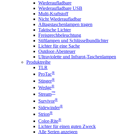
Wiederaufladbare
Wiederaufladbare USB
Multi-Kraftstoff
Nicht Wiederaufladbar
Alltagstaschenlampen tragen
Taktische Lichter
Freisprechbeleuchtung
Stiftlampen und Schlüsselbundlichter
Lichter für eine Sache
Outdoor-Abenteuer
Ultraviolette und Infrarot-Taschenlampen
Produktreihe
TLR
®
ProTac
®
Stinger
®
Wedge
™
Stream
®
Survivor
®
Sidewinder
®
Strion
®
Color-Rite
Lichter für einen guten Zweck
Alle Serien anzeigen