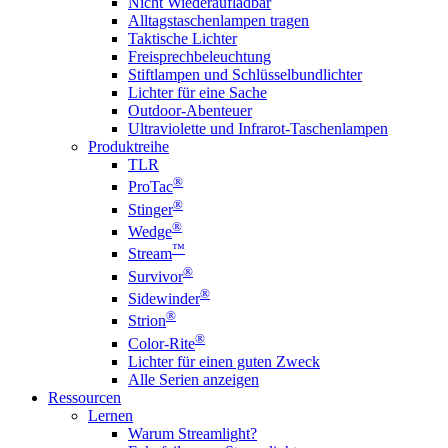
Nicht Wiederaufladbar
Alltagstaschenlampen tragen
Taktische Lichter
Freisprechbeleuchtung
Stiftlampen und Schlüsselbundlichter
Lichter für eine Sache
Outdoor-Abenteuer
Ultraviolette und Infrarot-Taschenlampen
Produktreihe
TLR
®
ProTac
®
Stinger
®
Wedge
™
Stream
®
Survivor
®
Sidewinder
®
Strion
®
Color-Rite
Lichter für einen guten Zweck
Alle Serien anzeigen
Ressourcen
Lernen
Warum Streamlight?