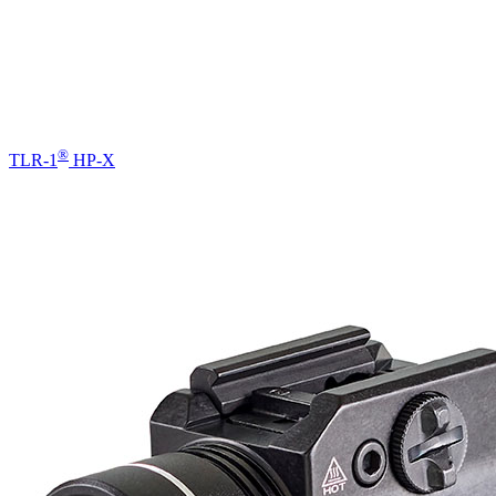
®
TLR-1
HP-X