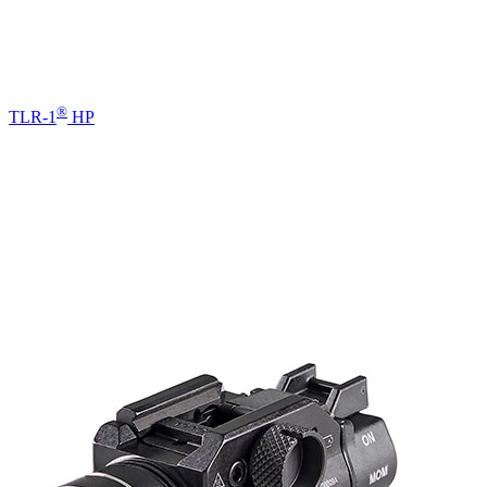
®
TLR-1
HP