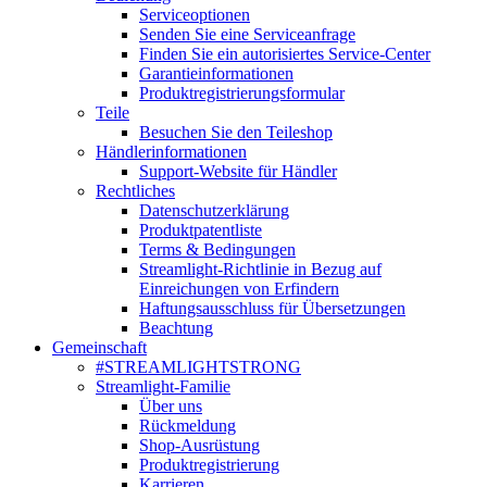
Serviceoptionen
Senden Sie eine Serviceanfrage
Finden Sie ein autorisiertes Service-Center
Garantieinformationen
Produktregistrierungsformular
Teile
Besuchen Sie den Teileshop
Händlerinformationen
Support-Website für Händler
Rechtliches
Datenschutzerklärung
Produktpatentliste
Terms & Bedingungen
Streamlight-Richtlinie in Bezug auf
Einreichungen von Erfindern
Haftungsausschluss für Übersetzungen
Beachtung
Gemeinschaft
#STREAMLIGHTSTRONG
Streamlight-Familie
Über uns
Rückmeldung
Shop-Ausrüstung
Produktregistrierung
Karrieren