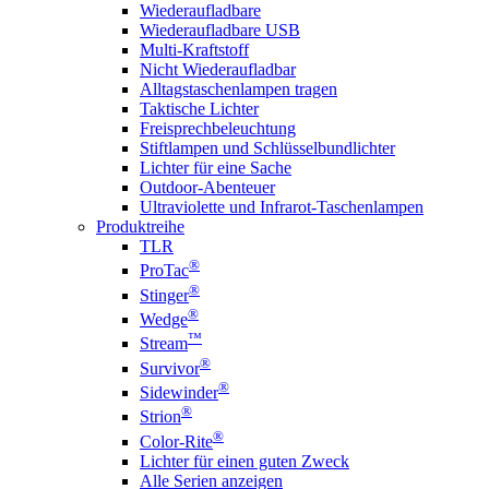
Wiederaufladbare
Wiederaufladbare USB
Multi-Kraftstoff
Nicht Wiederaufladbar
Alltagstaschenlampen tragen
Taktische Lichter
Freisprechbeleuchtung
Stiftlampen und Schlüsselbundlichter
Lichter für eine Sache
Outdoor-Abenteuer
Ultraviolette und Infrarot-Taschenlampen
Produktreihe
TLR
®
ProTac
®
Stinger
®
Wedge
™
Stream
®
Survivor
®
Sidewinder
®
Strion
®
Color-Rite
Lichter für einen guten Zweck
Alle Serien anzeigen