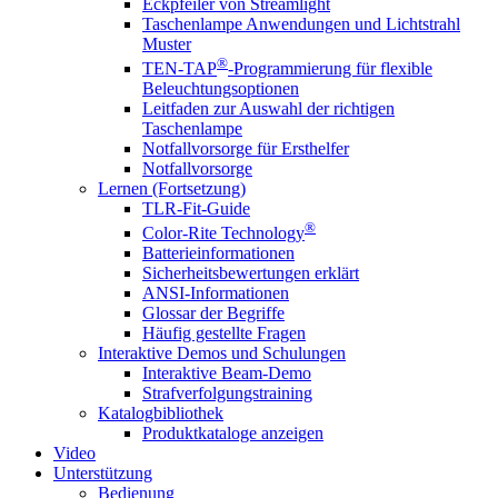
Eckpfeiler von Streamlight
Taschenlampe Anwendungen und Lichtstrahl
Muster
®
TEN-TAP
-Programmierung für flexible
Beleuchtungsoptionen
Leitfaden zur Auswahl der richtigen
Taschenlampe
Notfallvorsorge für Ersthelfer
Notfallvorsorge
Lernen (Fortsetzung)
TLR-Fit-Guide
®
Color-Rite Technology
Batterieinformationen
Sicherheitsbewertungen erklärt
ANSI-Informationen
Glossar der Begriffe
Häufig gestellte Fragen
Interaktive Demos und Schulungen
Interaktive Beam-Demo
Strafverfolgungstraining
Katalogbibliothek
Produktkataloge anzeigen
Video
Unterstützung
Bedienung