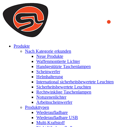
We use cookies to ensure that we provide you the best experience
on our website. By continuing to browse this website, you accept
that cookies are used to help us analyze how the website is used and
to offer you a better experience. To learn more or to find out how
you can disable cookies, you can access our
Privacy Policy
.
ACCEPT AND CLOSE
Produkte
Nach Kategorie erkunden
Neue Produkte
Waffenmontierte Lichter
Handgestützte Taschenlampen
Scheinwerfer
Helmhalterung
International sicherheitsbewertete Leuchten
Sicherheitsbewertete Leuchten
Rechtwinklige Taschenlampen
Notszenenlichter
Arbeitsscheinwerfer
Produkttypen
Wiederaufladbare
Wiederaufladbare USB
Multi-Kraftstoff