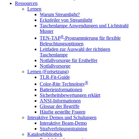
Ressourcen
Lernen
Warum Streamlight?
Eckpfeiler von Streamlight
Taschenlampe Anwendungen und Lichtstrahl
Muster
®
TEN-TAP
-Programmierung für flexible
Beleuchtungsoptionen
Leitfaden zur Auswahl der richtigen
Taschenlampe
Notfallvorsorge für Ersthelfer
Notfallvorsorge
Lernen (Fortsetzung)
TLR-Fit-Guide
®
Color-Rite Technology
Batterieinformationen
Sicherheitsbewertungen erklärt
ANSI-Informationen
Glossar der Begriffe
Häufig gestellte Fragen
Interaktive Demos und Schulungen
Interaktive Beam-Demo
Strafverfolgungstraining
Katalogbibliothek