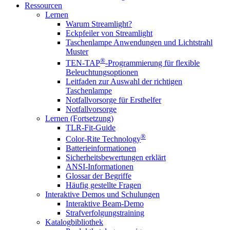
Ressourcen
Lernen
Warum Streamlight?
Eckpfeiler von Streamlight
Taschenlampe Anwendungen und Lichtstrahl
Muster
®
TEN-TAP
-Programmierung für flexible
Beleuchtungsoptionen
Leitfaden zur Auswahl der richtigen
Taschenlampe
Notfallvorsorge für Ersthelfer
Notfallvorsorge
Lernen (Fortsetzung)
TLR-Fit-Guide
®
Color-Rite Technology
Batterieinformationen
Sicherheitsbewertungen erklärt
ANSI-Informationen
Glossar der Begriffe
Häufig gestellte Fragen
Interaktive Demos und Schulungen
Interaktive Beam-Demo
Strafverfolgungstraining
Katalogbibliothek