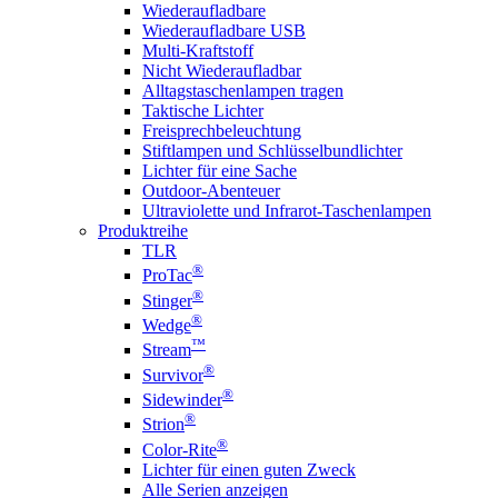
Wiederaufladbare
Wiederaufladbare USB
Multi-Kraftstoff
Nicht Wiederaufladbar
Alltagstaschenlampen tragen
Taktische Lichter
Freisprechbeleuchtung
Stiftlampen und Schlüsselbundlichter
Lichter für eine Sache
Outdoor-Abenteuer
Ultraviolette und Infrarot-Taschenlampen
Produktreihe
TLR
®
ProTac
®
Stinger
®
Wedge
™
Stream
®
Survivor
®
Sidewinder
®
Strion
®
Color-Rite
Lichter für einen guten Zweck
Alle Serien anzeigen