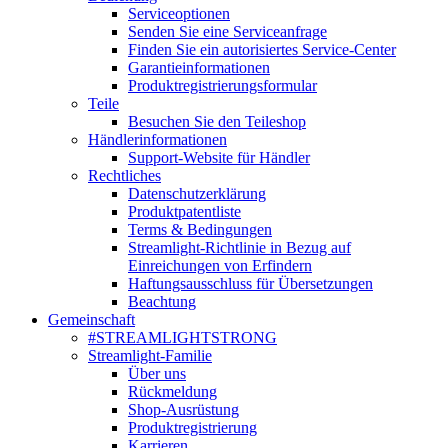
Serviceoptionen
Senden Sie eine Serviceanfrage
Finden Sie ein autorisiertes Service-Center
Garantieinformationen
Produktregistrierungsformular
Teile
Besuchen Sie den Teileshop
Händlerinformationen
Support-Website für Händler
Rechtliches
Datenschutzerklärung
Produktpatentliste
Terms & Bedingungen
Streamlight-Richtlinie in Bezug auf
Einreichungen von Erfindern
Haftungsausschluss für Übersetzungen
Beachtung
Gemeinschaft
#STREAMLIGHTSTRONG
Streamlight-Familie
Über uns
Rückmeldung
Shop-Ausrüstung
Produktregistrierung
Karrieren