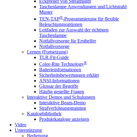
Eckpfeiler von Streamlight
Taschenlampe Anwendungen und Lichtstrahl
Muster
®
TEN-TAP
-Programmierung für flexible
Beleuchtungsoptionen
Leitfaden zur Auswahl der richtigen
Taschenlampe
Notfallvorsorge für Ersthelfer
Notfallvorsorge
Lernen (Fortsetzung)
TLR-Fit-Guide
®
Color-Rite Technology
Batterieinformationen
Sicherheitsbewertungen erklärt
ANSI-Informationen
Glossar der Begriffe
Häufig gestellte Fragen
Interaktive Demos und Schulungen
Interaktive Beam-Demo
Strafverfolgungstraining
Katalogbibliothek
Produktkataloge anzeigen
Video
Unterstützung
Bedienung