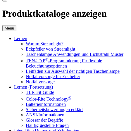
Produktkataloge anzeigen
Menu
Lernen
Warum Streamlight?
Eckpfeiler von Streamlight
Taschenlampe Anwendungen und Lichtstrahl Muster
®
TEN-TAP
-Programmierung für flexible
Beleuchtungsoptionen
Leitfaden zur Auswahl der richtigen Taschenlampe
Notfallvorsorge für Ersthelfer
Notfallvorsorge
Lernen (Fortsetzung)
TLR-Fit-Guide
®
Color-Rite Technology
Batterieinformationen
Sicherheitsbewertungen erklärt
ANSI-Informationen
Glossar der Begriffe
Häufig gestellte Fragen
Interaktive Demos und Schulungen