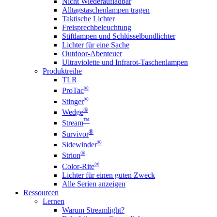
Nicht Wiederaufladbar
Alltagstaschenlampen tragen
Taktische Lichter
Freisprechbeleuchtung
Stiftlampen und Schlüsselbundlichter
Lichter für eine Sache
Outdoor-Abenteuer
Ultraviolette und Infrarot-Taschenlampen
Produktreihe
TLR
®
ProTac
®
Stinger
®
Wedge
™
Stream
®
Survivor
®
Sidewinder
®
Strion
®
Color-Rite
Lichter für einen guten Zweck
Alle Serien anzeigen
Ressourcen
Lernen
Warum Streamlight?