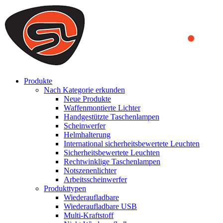
We use cookies to ensure that we provide you the best experience
on our website. By continuing to browse this website, you accept
that cookies are used to help us analyze how the website is used and
to offer you a better experience. To learn more or to find out how
you can disable cookies, you can access our
Privacy Policy
.
ACCEPT AND CLOSE
Produkte
Nach Kategorie erkunden
Neue Produkte
Waffenmontierte Lichter
Handgestützte Taschenlampen
Scheinwerfer
Helmhalterung
International sicherheitsbewertete Leuchten
Sicherheitsbewertete Leuchten
Rechtwinklige Taschenlampen
Notszenenlichter
Arbeitsscheinwerfer
Produkttypen
Wiederaufladbare
Wiederaufladbare USB
Multi-Kraftstoff