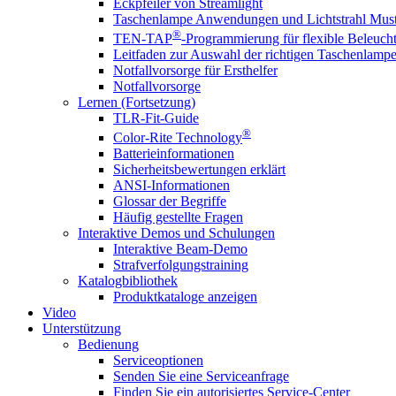
Eckpfeiler von Streamlight
Taschenlampe Anwendungen und Lichtstrahl Must
®
TEN-TAP
-Programmierung für flexible Beleuch
Leitfaden zur Auswahl der richtigen Taschenlamp
Notfallvorsorge für Ersthelfer
Notfallvorsorge
Lernen (Fortsetzung)
TLR-Fit-Guide
®
Color-Rite Technology
Batterieinformationen
Sicherheitsbewertungen erklärt
ANSI-Informationen
Glossar der Begriffe
Häufig gestellte Fragen
Interaktive Demos und Schulungen
Interaktive Beam-Demo
Strafverfolgungstraining
Katalogbibliothek
Produktkataloge anzeigen
Video
Unterstützung
Bedienung
Serviceoptionen
Senden Sie eine Serviceanfrage
Finden Sie ein autorisiertes Service-Center