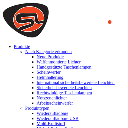
We use cookies to ensure that we provide you the best experience on o
you a better experience. To learn more or to find out how you can di
ACCEPT AND CLOSE
Produkte
Nach Kategorie erkunden
Neue Produkte
Waffenmontierte Lichter
Handgestützte Taschenlampen
Scheinwerfer
Helmhalterung
International sicherheitsbewertete Leuchten
Sicherheitsbewertete Leuchten
Rechtwinklige Taschenlampen
Notszenenlichter
Arbeitsscheinwerfer
Produkttypen
Wiederaufladbare
Wiederaufladbare USB
Multi-Kraftstoff