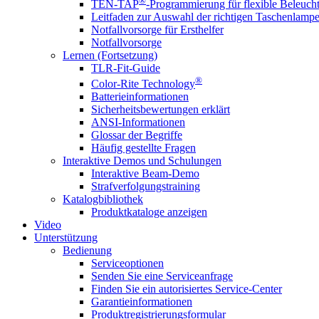
®
TEN-TAP
-Programmierung für flexible Beleuch
Leitfaden zur Auswahl der richtigen Taschenlamp
Notfallvorsorge für Ersthelfer
Notfallvorsorge
Lernen (Fortsetzung)
TLR-Fit-Guide
®
Color-Rite Technology
Batterieinformationen
Sicherheitsbewertungen erklärt
ANSI-Informationen
Glossar der Begriffe
Häufig gestellte Fragen
Interaktive Demos und Schulungen
Interaktive Beam-Demo
Strafverfolgungstraining
Katalogbibliothek
Produktkataloge anzeigen
Video
Unterstützung
Bedienung
Serviceoptionen
Senden Sie eine Serviceanfrage
Finden Sie ein autorisiertes Service-Center
Garantieinformationen
Produktregistrierungsformular