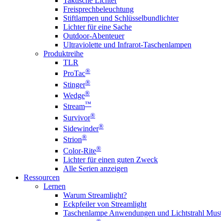
Taktische Lichter
Freisprechbeleuchtung
Stiftlampen und Schlüsselbundlichter
Lichter für eine Sache
Outdoor-Abenteuer
Ultraviolette und Infrarot-Taschenlampen
Produktreihe
TLR
®
ProTac
®
Stinger
®
Wedge
™
Stream
®
Survivor
®
Sidewinder
®
Strion
®
Color-Rite
Lichter für einen guten Zweck
Alle Serien anzeigen
Ressourcen
Lernen
Warum Streamlight?
Eckpfeiler von Streamlight
Taschenlampe Anwendungen und Lichtstrahl Must