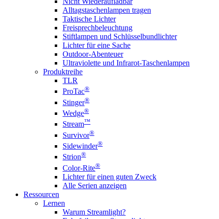
Nicht Wiederaufladbar
Alltagstaschenlampen tragen
Taktische Lichter
Freisprechbeleuchtung
Stiftlampen und Schlüsselbundlichter
Lichter für eine Sache
Outdoor-Abenteuer
Ultraviolette und Infrarot-Taschenlampen
Produktreihe
TLR
®
ProTac
®
Stinger
®
Wedge
™
Stream
®
Survivor
®
Sidewinder
®
Strion
®
Color-Rite
Lichter für einen guten Zweck
Alle Serien anzeigen
Ressourcen
Lernen
Warum Streamlight?