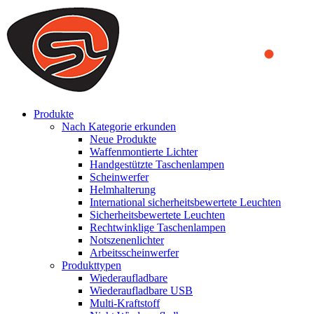
We use cookies to ensure that we provide you the best experience
on our website. By continuing to browse this website, you accept
that cookies are used to help us analyze how the website is used and
to offer you a better experience. To learn more or to find out how
you can disable cookies, you can access our
Privacy Policy
.
ACCEPT AND CLOSE
Produkte
Nach Kategorie erkunden
Neue Produkte
Waffenmontierte Lichter
Handgestützte Taschenlampen
Scheinwerfer
Helmhalterung
International sicherheitsbewertete Leuchten
Sicherheitsbewertete Leuchten
Rechtwinklige Taschenlampen
Notszenenlichter
Arbeitsscheinwerfer
Produkttypen
Wiederaufladbare
Wiederaufladbare USB
Multi-Kraftstoff