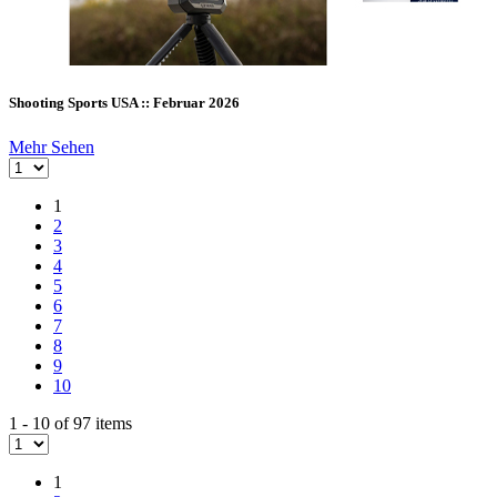
Shooting Sports USA :: Februar 2026
Mehr Sehen
1
2
3
4
5
6
7
8
9
10
1 - 10 of 97 items
1