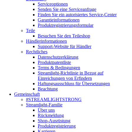
Serviceoptionen
Senden Sie eine Serviceanfrage
Finden Sie ein autorisiertes Service-Center
Garantieinformationen
Produktregistrierungsformular
Teile
Besuchen Sie den Teileshop
Händlerinformationen
Support-Website für Händler
Rechtliches
Datenschutzerklärung
Produktpatentliste
Terms & Bedingungen
Streamlight-Richtlinie in Bezug auf
Einreichungen von Erfindern
Haftungsausschluss für Übersetzungen
Beachtung
Gemeinschaft
#STREAMLIGHTSTRONG
Streamlight-Familie
Über uns
Rückmeldung
Shop-Ausrüstung
Produktregistrierung
Karrieren