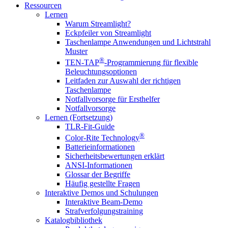
Ressourcen
Lernen
Warum Streamlight?
Eckpfeiler von Streamlight
Taschenlampe Anwendungen und Lichtstrahl
Muster
®
TEN-TAP
-Programmierung für flexible
Beleuchtungsoptionen
Leitfaden zur Auswahl der richtigen
Taschenlampe
Notfallvorsorge für Ersthelfer
Notfallvorsorge
Lernen (Fortsetzung)
TLR-Fit-Guide
®
Color-Rite Technology
Batterieinformationen
Sicherheitsbewertungen erklärt
ANSI-Informationen
Glossar der Begriffe
Häufig gestellte Fragen
Interaktive Demos und Schulungen
Interaktive Beam-Demo
Strafverfolgungstraining
Katalogbibliothek