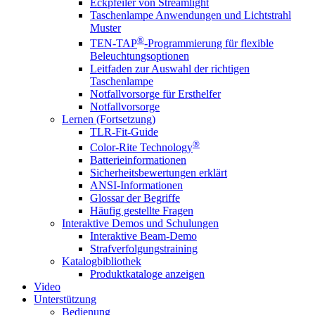
Eckpfeiler von Streamlight
Taschenlampe Anwendungen und Lichtstrahl
Muster
®
TEN-TAP
-Programmierung für flexible
Beleuchtungsoptionen
Leitfaden zur Auswahl der richtigen
Taschenlampe
Notfallvorsorge für Ersthelfer
Notfallvorsorge
Lernen (Fortsetzung)
TLR-Fit-Guide
®
Color-Rite Technology
Batterieinformationen
Sicherheitsbewertungen erklärt
ANSI-Informationen
Glossar der Begriffe
Häufig gestellte Fragen
Interaktive Demos und Schulungen
Interaktive Beam-Demo
Strafverfolgungstraining
Katalogbibliothek
Produktkataloge anzeigen
Video
Unterstützung
Bedienung