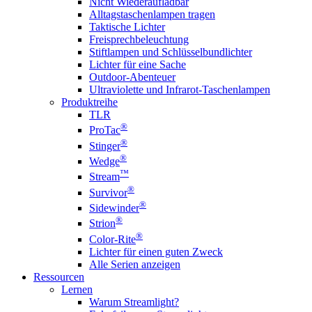
Nicht Wiederaufladbar
Alltagstaschenlampen tragen
Taktische Lichter
Freisprechbeleuchtung
Stiftlampen und Schlüsselbundlichter
Lichter für eine Sache
Outdoor-Abenteuer
Ultraviolette und Infrarot-Taschenlampen
Produktreihe
TLR
®
ProTac
®
Stinger
®
Wedge
™
Stream
®
Survivor
®
Sidewinder
®
Strion
®
Color-Rite
Lichter für einen guten Zweck
Alle Serien anzeigen
Ressourcen
Lernen
Warum Streamlight?