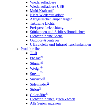
Wiederaufladbare
Wiederaufladbare USB
Multi-Kraftstoff
Nicht Wiederaufladbar
Alltagstaschenlampen tragen
Taktische Lichter
Freisprechbeleuchtung
Stiftlampen und Schlüsselbundlichter
Lichter für eine Sache
Outdoor-Abenteuer
Ultraviolette und Infrarot-Taschenlampen
Produktreihe
TLR
®
ProTac
®
Stinger
®
Wedge
™
Stream
®
Survivor
®
Sidewinder
®
Strion
®
Color-Rite
Lichter für einen guten Zweck
Alle Serien anzeigen