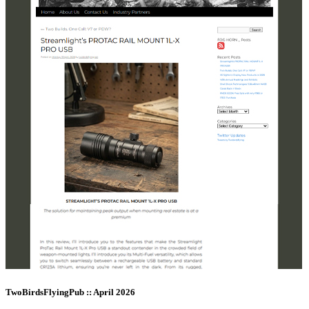
TwoBirdsFlyingPub :: April 2026