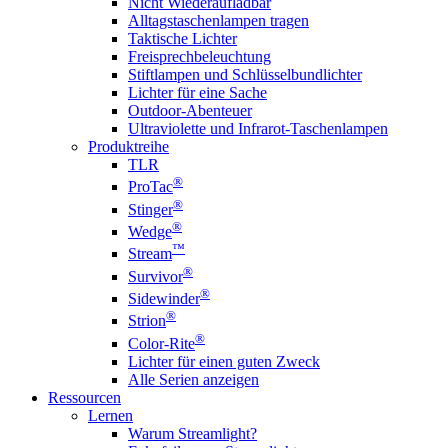
Nicht Wiederaufladbar
Alltagstaschenlampen tragen
Taktische Lichter
Freisprechbeleuchtung
Stiftlampen und Schlüsselbundlichter
Lichter für eine Sache
Outdoor-Abenteuer
Ultraviolette und Infrarot-Taschenlampen
Produktreihe
TLR
®
ProTac
®
Stinger
®
Wedge
™
Stream
®
Survivor
®
Sidewinder
®
Strion
®
Color-Rite
Lichter für einen guten Zweck
Alle Serien anzeigen
Ressourcen
Lernen
Warum Streamlight?