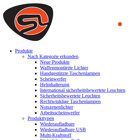
We use cookies to ensure that we provide you the best experience
on our website. By continuing to browse this website, you accept
that cookies are used to help us analyze how the website is used and
to offer you a better experience. To learn more or to find out how
you can disable cookies, you can access our
Privacy Policy
.
ACCEPT AND CLOSE
Produkte
Nach Kategorie erkunden
Neue Produkte
Waffenmontierte Lichter
Handgestützte Taschenlampen
Scheinwerfer
Helmhalterung
International sicherheitsbewertete Leuchten
Sicherheitsbewertete Leuchten
Rechtwinklige Taschenlampen
Notszenenlichter
Arbeitsscheinwerfer
Produkttypen
Wiederaufladbare
Wiederaufladbare USB
Multi-Kraftstoff