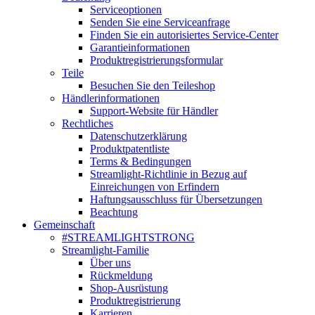
Serviceoptionen
Senden Sie eine Serviceanfrage
Finden Sie ein autorisiertes Service-Center
Garantieinformationen
Produktregistrierungsformular
Teile
Besuchen Sie den Teileshop
Händlerinformationen
Support-Website für Händler
Rechtliches
Datenschutzerklärung
Produktpatentliste
Terms & Bedingungen
Streamlight-Richtlinie in Bezug auf
Einreichungen von Erfindern
Haftungsausschluss für Übersetzungen
Beachtung
Gemeinschaft
#STREAMLIGHTSTRONG
Streamlight-Familie
Über uns
Rückmeldung
Shop-Ausrüstung
Produktregistrierung
Karrieren