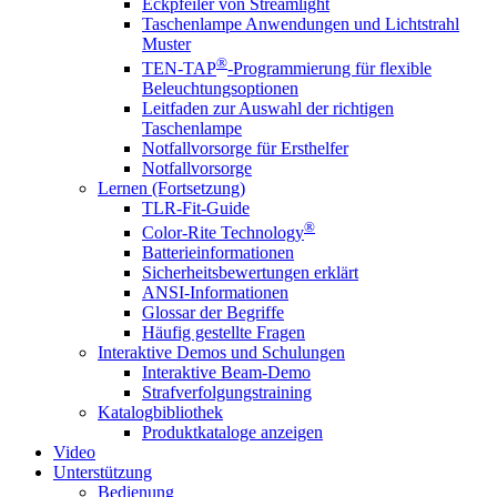
Eckpfeiler von Streamlight
Taschenlampe Anwendungen und Lichtstrahl
Muster
®
TEN-TAP
-Programmierung für flexible
Beleuchtungsoptionen
Leitfaden zur Auswahl der richtigen
Taschenlampe
Notfallvorsorge für Ersthelfer
Notfallvorsorge
Lernen (Fortsetzung)
TLR-Fit-Guide
®
Color-Rite Technology
Batterieinformationen
Sicherheitsbewertungen erklärt
ANSI-Informationen
Glossar der Begriffe
Häufig gestellte Fragen
Interaktive Demos und Schulungen
Interaktive Beam-Demo
Strafverfolgungstraining
Katalogbibliothek
Produktkataloge anzeigen
Video
Unterstützung
Bedienung