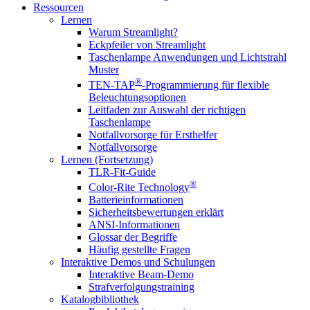
Ressourcen
Lernen
Warum Streamlight?
Eckpfeiler von Streamlight
Taschenlampe Anwendungen und Lichtstrahl
Muster
®
TEN-TAP
-Programmierung für flexible
Beleuchtungsoptionen
Leitfaden zur Auswahl der richtigen
Taschenlampe
Notfallvorsorge für Ersthelfer
Notfallvorsorge
Lernen (Fortsetzung)
TLR-Fit-Guide
®
Color-Rite Technology
Batterieinformationen
Sicherheitsbewertungen erklärt
ANSI-Informationen
Glossar der Begriffe
Häufig gestellte Fragen
Interaktive Demos und Schulungen
Interaktive Beam-Demo
Strafverfolgungstraining
Katalogbibliothek