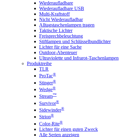
Wiederaufladbare
Wiederaufladbare USB
Multi-Kraftstoff
Nicht Wiederaufladbar
Alltagstaschenlampen tragen
Taktische Lichter
Freisprechbeleuchtung
Stiftlampen und Schlüsselbundlichter
Lichter für eine Sache
Outdoor-Abenteuer
Ultraviolette und Infrarot-Taschenlampen
Produktreihe
TLR
®
ProTac
®
Stinger
®
Wedge
™
Stream
®
Survivor
®
Sidewinder
®
Strion
®
Color-Rite
Lichter für einen guten Zweck
Alle Serien anzeigen