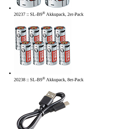
®
20237 :: SL-B9
Akkupack, 2er-Pack
®
20238 :: SL-B9
Akkupack, 8er-Pack