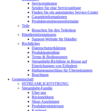
Serviceoptionen
Senden Sie eine Serviceanfrage
Finden Sie ein autorisiertes Service-Center
Garantieinformationen
Produktregistrierungsformular
Teile
Besuchen Sie den Teileshop
Händlerinformationen
Support-Website für Händler
Rechtliches
Datenschutzerklärung
Produktpatentliste
Terms & Bedingungen
Streamlight-Richtlinie in Bezug auf
Einreichungen von Erfindern
Haftungsausschluss für Übersetzungen
Beachtung
Gemeinschaft
#STREAMLIGHTSTRONG
Streamlight-Familie
Über uns
Rückmeldung
Shop-Ausrüstung
Produktregistrierung
Karrieren