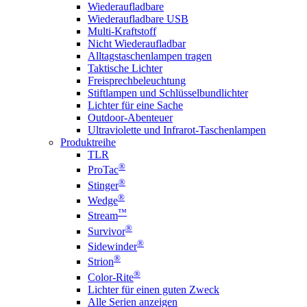
Wiederaufladbare
Wiederaufladbare USB
Multi-Kraftstoff
Nicht Wiederaufladbar
Alltagstaschenlampen tragen
Taktische Lichter
Freisprechbeleuchtung
Stiftlampen und Schlüsselbundlichter
Lichter für eine Sache
Outdoor-Abenteuer
Ultraviolette und Infrarot-Taschenlampen
Produktreihe
TLR
®
ProTac
®
Stinger
®
Wedge
™
Stream
®
Survivor
®
Sidewinder
®
Strion
®
Color-Rite
Lichter für einen guten Zweck
Alle Serien anzeigen