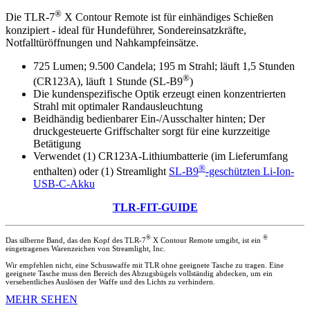
®
Die TLR-7
X Contour Remote ist für einhändiges Schießen
konzipiert - ideal für Hundeführer, Sondereinsatzkräfte,
Notfalltüröffnungen und Nahkampfeinsätze.
725 Lumen; 9.500 Candela; 195 m Strahl; läuft 1,5 Stunden
®
(CR123A), läuft 1 Stunde (SL-B9
)
Die kundenspezifische Optik erzeugt einen konzentrierten
Strahl mit optimaler Randausleuchtung
Beidhändig bedienbarer Ein-/Ausschalter hinten; Der
druckgesteuerte Griffschalter sorgt für eine kurzzeitige
Betätigung
Verwendet (1) CR123A-Lithiumbatterie (im Lieferumfang
®
enthalten) oder (1) Streamlight
SL-B9
-geschützten Li-Ion-
USB-C-Akku
TLR-FIT-GUIDE
®
®
Das silberne Band, das den Kopf des TLR-7
X Contour Remote umgibt, ist ein
eingetragenes Warenzeichen von Streamlight, Inc.
Wir empfehlen nicht, eine Schusswaffe mit TLR ohne geeignete Tasche zu tragen. Eine
geeignete Tasche muss den Bereich des Abzugsbügels vollständig abdecken, um ein
versehentliches Auslösen der Waffe und des Lichts zu verhindern.
MEHR SEHEN