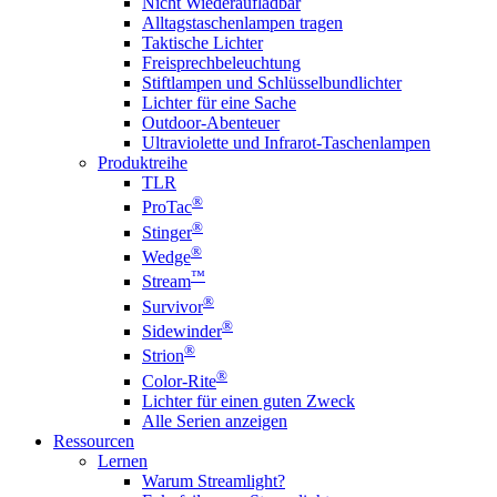
Nicht Wiederaufladbar
Alltagstaschenlampen tragen
Taktische Lichter
Freisprechbeleuchtung
Stiftlampen und Schlüsselbundlichter
Lichter für eine Sache
Outdoor-Abenteuer
Ultraviolette und Infrarot-Taschenlampen
Produktreihe
TLR
®
ProTac
®
Stinger
®
Wedge
™
Stream
®
Survivor
®
Sidewinder
®
Strion
®
Color-Rite
Lichter für einen guten Zweck
Alle Serien anzeigen
Ressourcen
Lernen
Warum Streamlight?