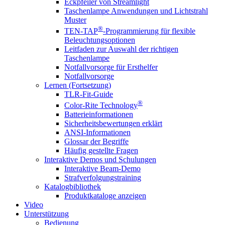
Eckpfeiler von Streamlight
Taschenlampe Anwendungen und Lichtstrahl
Muster
®
TEN-TAP
-Programmierung für flexible
Beleuchtungsoptionen
Leitfaden zur Auswahl der richtigen
Taschenlampe
Notfallvorsorge für Ersthelfer
Notfallvorsorge
Lernen (Fortsetzung)
TLR-Fit-Guide
®
Color-Rite Technology
Batterieinformationen
Sicherheitsbewertungen erklärt
ANSI-Informationen
Glossar der Begriffe
Häufig gestellte Fragen
Interaktive Demos und Schulungen
Interaktive Beam-Demo
Strafverfolgungstraining
Katalogbibliothek
Produktkataloge anzeigen
Video
Unterstützung
Bedienung