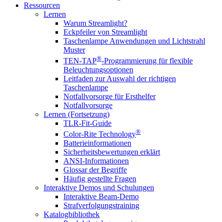
Ressourcen
Lernen
Warum Streamlight?
Eckpfeiler von Streamlight
Taschenlampe Anwendungen und Lichtstrahl
Muster
®
TEN-TAP
-Programmierung für flexible
Beleuchtungsoptionen
Leitfaden zur Auswahl der richtigen
Taschenlampe
Notfallvorsorge für Ersthelfer
Notfallvorsorge
Lernen (Fortsetzung)
TLR-Fit-Guide
®
Color-Rite Technology
Batterieinformationen
Sicherheitsbewertungen erklärt
ANSI-Informationen
Glossar der Begriffe
Häufig gestellte Fragen
Interaktive Demos und Schulungen
Interaktive Beam-Demo
Strafverfolgungstraining
Katalogbibliothek