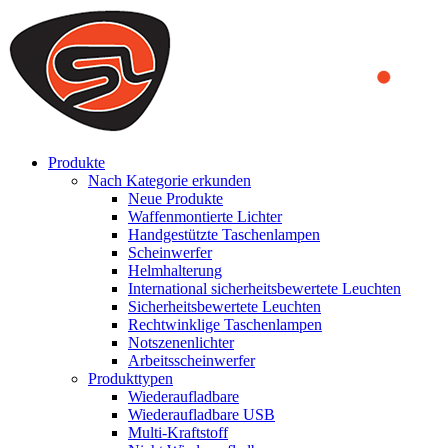
We use cookies to ensure that we provide you the best experience
on our website. By continuing to browse this website, you accept
that cookies are used to help us analyze how the website is used and
to offer you a better experience. To learn more or to find out how
you can disable cookies, you can access our
Privacy Policy
.
ACCEPT AND CLOSE
Produkte
Nach Kategorie erkunden
Neue Produkte
Waffenmontierte Lichter
Handgestützte Taschenlampen
Scheinwerfer
Helmhalterung
International sicherheitsbewertete Leuchten
Sicherheitsbewertete Leuchten
Rechtwinklige Taschenlampen
Notszenenlichter
Arbeitsscheinwerfer
Produkttypen
Wiederaufladbare
Wiederaufladbare USB
Multi-Kraftstoff