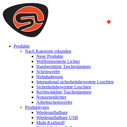
We use cookies to ensure that we provide you the best experience
on our website. By continuing to browse this website, you accept
that cookies are used to help us analyze how the website is used and
to offer you a better experience. To learn more or to find out how
you can disable cookies, you can access our
Privacy Policy
.
ACCEPT AND CLOSE
Produkte
Nach Kategorie erkunden
Neue Produkte
Waffenmontierte Lichter
Handgestützte Taschenlampen
Scheinwerfer
Helmhalterung
International sicherheitsbewertete Leuchten
Sicherheitsbewertete Leuchten
Rechtwinklige Taschenlampen
Notszenenlichter
Arbeitsscheinwerfer
Produkttypen
Wiederaufladbare
Wiederaufladbare USB
Multi-Kraftstoff