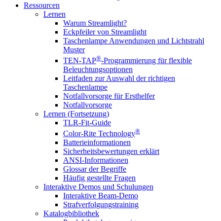
Ressourcen
Lernen
Warum Streamlight?
Eckpfeiler von Streamlight
Taschenlampe Anwendungen und Lichtstrahl
Muster
®
TEN-TAP
-Programmierung für flexible
Beleuchtungsoptionen
Leitfaden zur Auswahl der richtigen
Taschenlampe
Notfallvorsorge für Ersthelfer
Notfallvorsorge
Lernen (Fortsetzung)
TLR-Fit-Guide
®
Color-Rite Technology
Batterieinformationen
Sicherheitsbewertungen erklärt
ANSI-Informationen
Glossar der Begriffe
Häufig gestellte Fragen
Interaktive Demos und Schulungen
Interaktive Beam-Demo
Strafverfolgungstraining
Katalogbibliothek