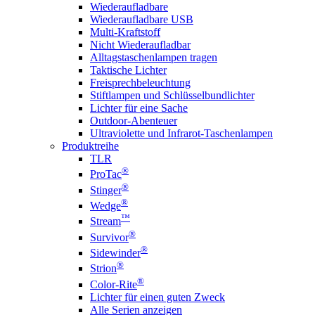
Wiederaufladbare
Wiederaufladbare USB
Multi-Kraftstoff
Nicht Wiederaufladbar
Alltagstaschenlampen tragen
Taktische Lichter
Freisprechbeleuchtung
Stiftlampen und Schlüsselbundlichter
Lichter für eine Sache
Outdoor-Abenteuer
Ultraviolette und Infrarot-Taschenlampen
Produktreihe
TLR
®
ProTac
®
Stinger
®
Wedge
™
Stream
®
Survivor
®
Sidewinder
®
Strion
®
Color-Rite
Lichter für einen guten Zweck
Alle Serien anzeigen