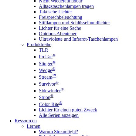
Nicht Wiederaufladbar
Alltagstaschenlampen tragen
Taktische Lichter
Freisprechbeleuchtung
Stiftlampen und Schlüsselbundlichter
Lichter für eine Sache
Outdoor-Abenteuer
Ultraviolette und Infrarot-Taschenlampen
Produktreihe
TLR
®
ProTac
®
Stinger
®
Wedge
™
Stream
®
Survivor
®
Sidewinder
®
Strion
®
Color-Rite
Lichter für einen guten Zweck
Alle Serien anzeigen
Ressourcen
Lernen
Warum Streamlight?