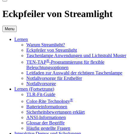
Eckpfeiler von Streamlight
Menu
Lernen
Warum Streamlight?
Eckpfeiler von Streamlight
Taschenlampe Anwendungen und Lichtstrahl Muster
®
TEN-TAP
-Programmierung für flexible
Beleuchtungsoptionen
Leitfaden zur Auswahl der richtigen Taschenlampe
Notfallvorsorge für Ersthelfer
Notfallvorsorge
Lernen (Fortsetzung)
TLR-Fit-Guide
®
Color-Rite Technology
Batterieinformationen
Sicherheitsbewertungen erklärt
ANSI-Informationen
Glossar der Begriffe
Häufig gestellte Fragen
Interaktive Demos und Schulungen