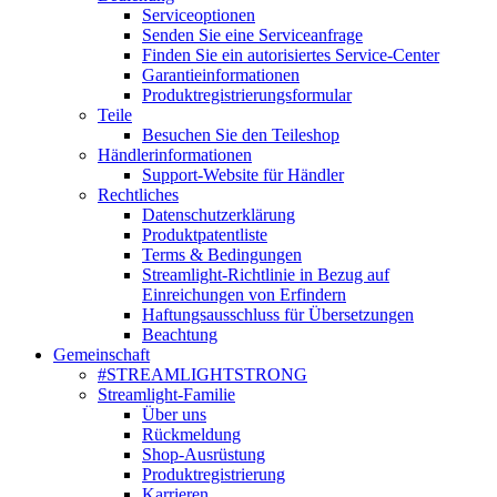
Serviceoptionen
Senden Sie eine Serviceanfrage
Finden Sie ein autorisiertes Service-Center
Garantieinformationen
Produktregistrierungsformular
Teile
Besuchen Sie den Teileshop
Händlerinformationen
Support-Website für Händler
Rechtliches
Datenschutzerklärung
Produktpatentliste
Terms & Bedingungen
Streamlight-Richtlinie in Bezug auf
Einreichungen von Erfindern
Haftungsausschluss für Übersetzungen
Beachtung
Gemeinschaft
#STREAMLIGHTSTRONG
Streamlight-Familie
Über uns
Rückmeldung
Shop-Ausrüstung
Produktregistrierung
Karrieren