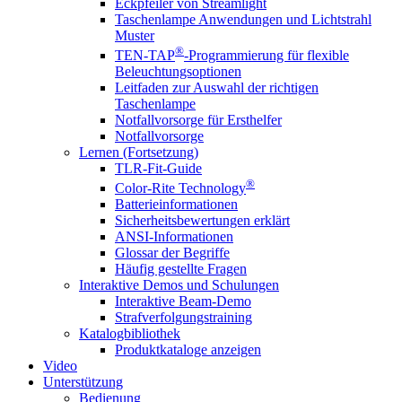
Eckpfeiler von Streamlight
Taschenlampe Anwendungen und Lichtstrahl
Muster
®
TEN-TAP
-Programmierung für flexible
Beleuchtungsoptionen
Leitfaden zur Auswahl der richtigen
Taschenlampe
Notfallvorsorge für Ersthelfer
Notfallvorsorge
Lernen (Fortsetzung)
TLR-Fit-Guide
®
Color-Rite Technology
Batterieinformationen
Sicherheitsbewertungen erklärt
ANSI-Informationen
Glossar der Begriffe
Häufig gestellte Fragen
Interaktive Demos und Schulungen
Interaktive Beam-Demo
Strafverfolgungstraining
Katalogbibliothek
Produktkataloge anzeigen
Video
Unterstützung
Bedienung