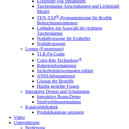
Eckpfeiler von Streamlight
Taschenlampe Anwendungen und Lichtstrahl
Muster
®
TEN-TAP
-Programmierung für flexible
Beleuchtungsoptionen
Leitfaden zur Auswahl der richtigen
Taschenlampe
Notfallvorsorge für Ersthelfer
Notfallvorsorge
Lernen (Fortsetzung)
TLR-Fit-Guide
®
Color-Rite Technology
Batterieinformationen
Sicherheitsbewertungen erklärt
ANSI-Informationen
Glossar der Begriffe
Häufig gestellte Fragen
Interaktive Demos und Schulungen
Interaktive Beam-Demo
Strafverfolgungstraining
Katalogbibliothek
Produktkataloge anzeigen
Video
Unterstützung
Bedienung