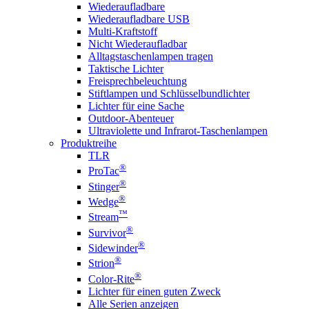
Wiederaufladbare
Wiederaufladbare USB
Multi-Kraftstoff
Nicht Wiederaufladbar
Alltagstaschenlampen tragen
Taktische Lichter
Freisprechbeleuchtung
Stiftlampen und Schlüsselbundlichter
Lichter für eine Sache
Outdoor-Abenteuer
Ultraviolette und Infrarot-Taschenlampen
Produktreihe
TLR
®
ProTac
®
Stinger
®
Wedge
™
Stream
®
Survivor
®
Sidewinder
®
Strion
®
Color-Rite
Lichter für einen guten Zweck
Alle Serien anzeigen