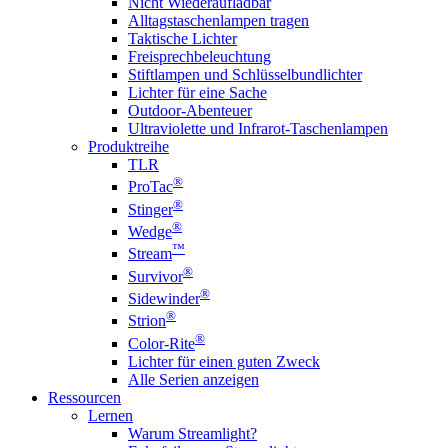
Nicht Wiederaufladbar
Alltagstaschenlampen tragen
Taktische Lichter
Freisprechbeleuchtung
Stiftlampen und Schlüsselbundlichter
Lichter für eine Sache
Outdoor-Abenteuer
Ultraviolette und Infrarot-Taschenlampen
Produktreihe
TLR
®
ProTac
®
Stinger
®
Wedge
™
Stream
®
Survivor
®
Sidewinder
®
Strion
®
Color-Rite
Lichter für einen guten Zweck
Alle Serien anzeigen
Ressourcen
Lernen
Warum Streamlight?