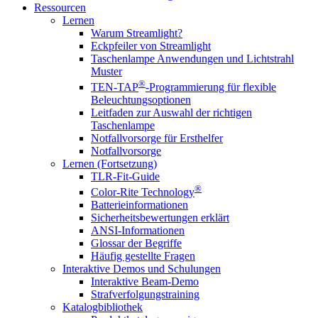
Ressourcen
Lernen
Warum Streamlight?
Eckpfeiler von Streamlight
Taschenlampe Anwendungen und Lichtstrahl
Muster
®
TEN-TAP
-Programmierung für flexible
Beleuchtungsoptionen
Leitfaden zur Auswahl der richtigen
Taschenlampe
Notfallvorsorge für Ersthelfer
Notfallvorsorge
Lernen (Fortsetzung)
TLR-Fit-Guide
®
Color-Rite Technology
Batterieinformationen
Sicherheitsbewertungen erklärt
ANSI-Informationen
Glossar der Begriffe
Häufig gestellte Fragen
Interaktive Demos und Schulungen
Interaktive Beam-Demo
Strafverfolgungstraining
Katalogbibliothek