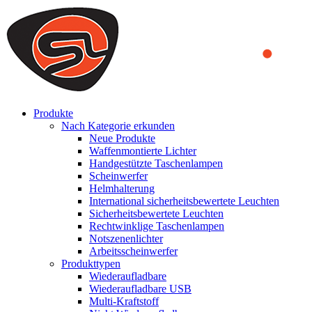
We use cookies to ensure that we provide you the best experience
on our website. By continuing to browse this website, you accept
that cookies are used to help us analyze how the website is used and
to offer you a better experience. To learn more or to find out how
you can disable cookies, you can access our
Privacy Policy
.
ACCEPT AND CLOSE
Produkte
Nach Kategorie erkunden
Neue Produkte
Waffenmontierte Lichter
Handgestützte Taschenlampen
Scheinwerfer
Helmhalterung
International sicherheitsbewertete Leuchten
Sicherheitsbewertete Leuchten
Rechtwinklige Taschenlampen
Notszenenlichter
Arbeitsscheinwerfer
Produkttypen
Wiederaufladbare
Wiederaufladbare USB
Multi-Kraftstoff