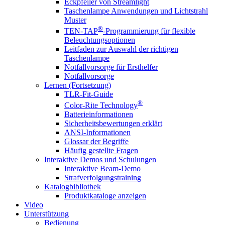
Eckpfeiler von Streamlight
Taschenlampe Anwendungen und Lichtstrahl
Muster
®
TEN-TAP
-Programmierung für flexible
Beleuchtungsoptionen
Leitfaden zur Auswahl der richtigen
Taschenlampe
Notfallvorsorge für Ersthelfer
Notfallvorsorge
Lernen (Fortsetzung)
TLR-Fit-Guide
®
Color-Rite Technology
Batterieinformationen
Sicherheitsbewertungen erklärt
ANSI-Informationen
Glossar der Begriffe
Häufig gestellte Fragen
Interaktive Demos und Schulungen
Interaktive Beam-Demo
Strafverfolgungstraining
Katalogbibliothek
Produktkataloge anzeigen
Video
Unterstützung
Bedienung