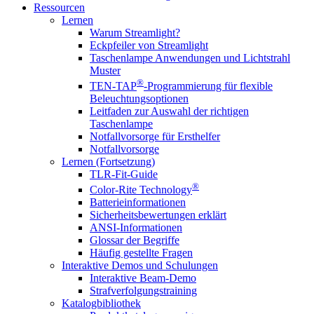
Ressourcen
Lernen
Warum Streamlight?
Eckpfeiler von Streamlight
Taschenlampe Anwendungen und Lichtstrahl
Muster
®
TEN-TAP
-Programmierung für flexible
Beleuchtungsoptionen
Leitfaden zur Auswahl der richtigen
Taschenlampe
Notfallvorsorge für Ersthelfer
Notfallvorsorge
Lernen (Fortsetzung)
TLR-Fit-Guide
®
Color-Rite Technology
Batterieinformationen
Sicherheitsbewertungen erklärt
ANSI-Informationen
Glossar der Begriffe
Häufig gestellte Fragen
Interaktive Demos und Schulungen
Interaktive Beam-Demo
Strafverfolgungstraining
Katalogbibliothek