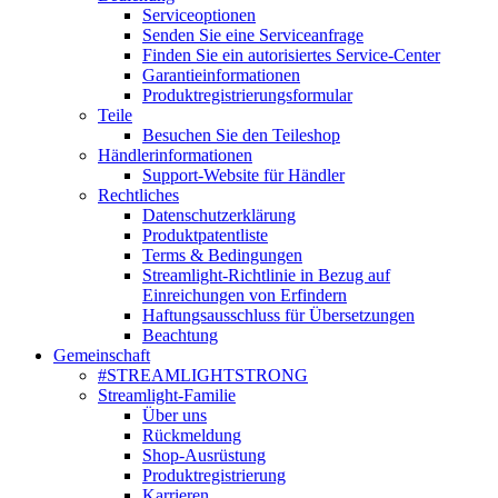
Serviceoptionen
Senden Sie eine Serviceanfrage
Finden Sie ein autorisiertes Service-Center
Garantieinformationen
Produktregistrierungsformular
Teile
Besuchen Sie den Teileshop
Händlerinformationen
Support-Website für Händler
Rechtliches
Datenschutzerklärung
Produktpatentliste
Terms & Bedingungen
Streamlight-Richtlinie in Bezug auf
Einreichungen von Erfindern
Haftungsausschluss für Übersetzungen
Beachtung
Gemeinschaft
#STREAMLIGHTSTRONG
Streamlight-Familie
Über uns
Rückmeldung
Shop-Ausrüstung
Produktregistrierung
Karrieren