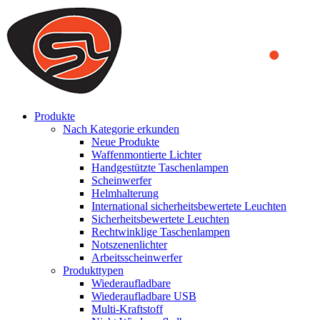
We use cookies to ensure that we provide you the best experience
on our website. By continuing to browse this website, you accept
that cookies are used to help us analyze how the website is used and
to offer you a better experience. To learn more or to find out how
you can disable cookies, you can access our
Privacy Policy
.
ACCEPT AND CLOSE
Produkte
Nach Kategorie erkunden
Neue Produkte
Waffenmontierte Lichter
Handgestützte Taschenlampen
Scheinwerfer
Helmhalterung
International sicherheitsbewertete Leuchten
Sicherheitsbewertete Leuchten
Rechtwinklige Taschenlampen
Notszenenlichter
Arbeitsscheinwerfer
Produkttypen
Wiederaufladbare
Wiederaufladbare USB
Multi-Kraftstoff