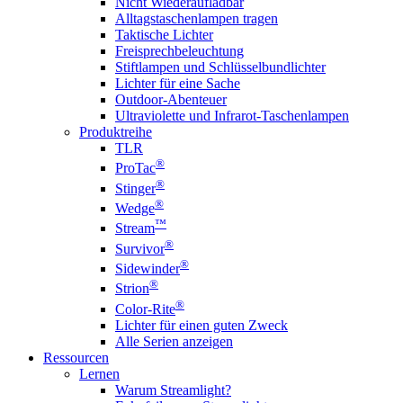
Nicht Wiederaufladbar
Alltagstaschenlampen tragen
Taktische Lichter
Freisprechbeleuchtung
Stiftlampen und Schlüsselbundlichter
Lichter für eine Sache
Outdoor-Abenteuer
Ultraviolette und Infrarot-Taschenlampen
Produktreihe
TLR
®
ProTac
®
Stinger
®
Wedge
™
Stream
®
Survivor
®
Sidewinder
®
Strion
®
Color-Rite
Lichter für einen guten Zweck
Alle Serien anzeigen
Ressourcen
Lernen
Warum Streamlight?