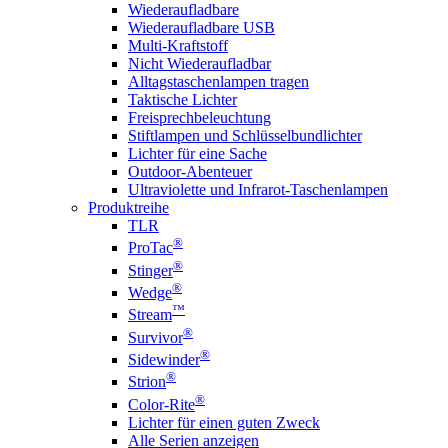
Wiederaufladbare
Wiederaufladbare USB
Multi-Kraftstoff
Nicht Wiederaufladbar
Alltagstaschenlampen tragen
Taktische Lichter
Freisprechbeleuchtung
Stiftlampen und Schlüsselbundlichter
Lichter für eine Sache
Outdoor-Abenteuer
Ultraviolette und Infrarot-Taschenlampen
Produktreihe
TLR
®
ProTac
®
Stinger
®
Wedge
™
Stream
®
Survivor
®
Sidewinder
®
Strion
®
Color-Rite
Lichter für einen guten Zweck
Alle Serien anzeigen