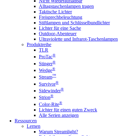
Nicht Wiederaufladbar
Alltagstaschenlampen tragen
Taktische Lichter
Freisprechbeleuchtung
Stiftlampen und Schlüsselbundlichter
Lichter für eine Sache
Outdoor-Abenteuer
Ultraviolette und Infrarot-Taschenlampen
Produktreihe
TLR
®
ProTac
®
Stinger
®
Wedge
™
Stream
®
Survivor
®
Sidewinder
®
Strion
®
Color-Rite
Lichter für einen guten Zweck
Alle Serien anzeigen
Ressourcen
Lernen
Warum Streamlight?