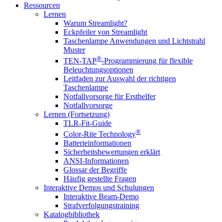
Ressourcen
Lernen
Warum Streamlight?
Eckpfeiler von Streamlight
Taschenlampe Anwendungen und Lichtstrahl
Muster
®
TEN-TAP
-Programmierung für flexible
Beleuchtungsoptionen
Leitfaden zur Auswahl der richtigen
Taschenlampe
Notfallvorsorge für Ersthelfer
Notfallvorsorge
Lernen (Fortsetzung)
TLR-Fit-Guide
®
Color-Rite Technology
Batterieinformationen
Sicherheitsbewertungen erklärt
ANSI-Informationen
Glossar der Begriffe
Häufig gestellte Fragen
Interaktive Demos und Schulungen
Interaktive Beam-Demo
Strafverfolgungstraining
Katalogbibliothek