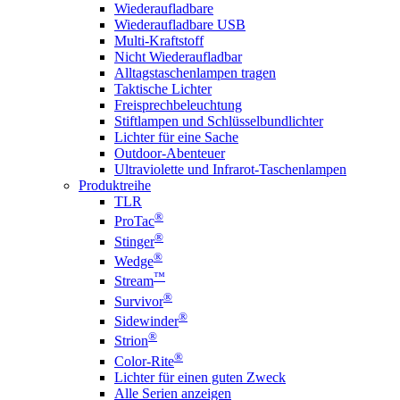
Wiederaufladbare
Wiederaufladbare USB
Multi-Kraftstoff
Nicht Wiederaufladbar
Alltagstaschenlampen tragen
Taktische Lichter
Freisprechbeleuchtung
Stiftlampen und Schlüsselbundlichter
Lichter für eine Sache
Outdoor-Abenteuer
Ultraviolette und Infrarot-Taschenlampen
Produktreihe
TLR
®
ProTac
®
Stinger
®
Wedge
™
Stream
®
Survivor
®
Sidewinder
®
Strion
®
Color-Rite
Lichter für einen guten Zweck
Alle Serien anzeigen