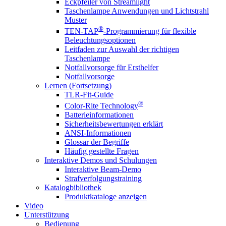
Eckpfeiler von Streamlight
Taschenlampe Anwendungen und Lichtstrahl
Muster
®
TEN-TAP
-Programmierung für flexible
Beleuchtungsoptionen
Leitfaden zur Auswahl der richtigen
Taschenlampe
Notfallvorsorge für Ersthelfer
Notfallvorsorge
Lernen (Fortsetzung)
TLR-Fit-Guide
®
Color-Rite Technology
Batterieinformationen
Sicherheitsbewertungen erklärt
ANSI-Informationen
Glossar der Begriffe
Häufig gestellte Fragen
Interaktive Demos und Schulungen
Interaktive Beam-Demo
Strafverfolgungstraining
Katalogbibliothek
Produktkataloge anzeigen
Video
Unterstützung
Bedienung