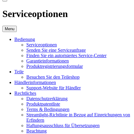
Serviceoptionen
Menu
Bedienung
Serviceoptionen
Senden Sie eine Serviceanfrage
Finden Sie ein autorisiertes Service-Center
Garantieinformationen
Produktregistrierungsformular
Teile
Besuchen Sie den Teileshop
Händlerinformationen
Support-Website für Händler
Rechtliches
Datenschutzerklärung
Produktpatentliste
Terms & Bedingungen
Streamlight-Richtlinie in Bezug auf Einreichungen von
Erfindern
Haftungsausschluss für Übersetzungen
Beachtung