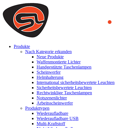
We use cookies to ensure that we provide you the best experience
on our website. By continuing to browse this website, you accept
that cookies are used to help us analyze how the website is used and
to offer you a better experience. To learn more or to find out how
you can disable cookies, you can access our
Privacy Policy
.
ACCEPT AND CLOSE
Produkte
Nach Kategorie erkunden
Neue Produkte
Waffenmontierte Lichter
Handgestützte Taschenlampen
Scheinwerfer
Helmhalterung
International sicherheitsbewertete Leuchten
Sicherheitsbewertete Leuchten
Rechtwinklige Taschenlampen
Notszenenlichter
Arbeitsscheinwerfer
Produkttypen
Wiederaufladbare
Wiederaufladbare USB
Multi-Kraftstoff