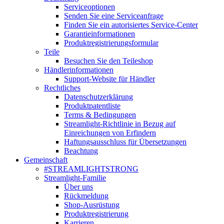
Serviceoptionen
Senden Sie eine Serviceanfrage
Finden Sie ein autorisiertes Service-Center
Garantieinformationen
Produktregistrierungsformular
Teile
Besuchen Sie den Teileshop
Händlerinformationen
Support-Website für Händler
Rechtliches
Datenschutzerklärung
Produktpatentliste
Terms & Bedingungen
Streamlight-Richtlinie in Bezug auf
Einreichungen von Erfindern
Haftungsausschluss für Übersetzungen
Beachtung
Gemeinschaft
#STREAMLIGHTSTRONG
Streamlight-Familie
Über uns
Rückmeldung
Shop-Ausrüstung
Produktregistrierung
Karrieren