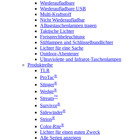
Wiederaufladbare
Wiederaufladbare USB
Multi-Kraftstoff
Nicht Wiederaufladbar
Alltagstaschenlampen tragen
Taktische Lichter
Freisprechbeleuchtung
Stiftlampen und Schlüsselbundlichter
Lichter für eine Sache
Outdoor-Abenteuer
Ultraviolette und Infrarot-Taschenlampen
Produktreihe
TLR
®
ProTac
®
Stinger
®
Wedge
™
Stream
®
Survivor
®
Sidewinder
®
Strion
®
Color-Rite
Lichter für einen guten Zweck
Alle Serien anzeigen