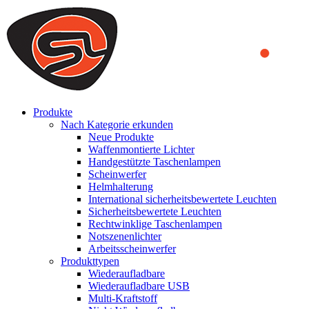
We use cookies to ensure that we provide you the best experience
on our website. By continuing to browse this website, you accept
that cookies are used to help us analyze how the website is used and
to offer you a better experience. To learn more or to find out how
you can disable cookies, you can access our
Privacy Policy
.
ACCEPT AND CLOSE
Produkte
Nach Kategorie erkunden
Neue Produkte
Waffenmontierte Lichter
Handgestützte Taschenlampen
Scheinwerfer
Helmhalterung
International sicherheitsbewertete Leuchten
Sicherheitsbewertete Leuchten
Rechtwinklige Taschenlampen
Notszenenlichter
Arbeitsscheinwerfer
Produkttypen
Wiederaufladbare
Wiederaufladbare USB
Multi-Kraftstoff