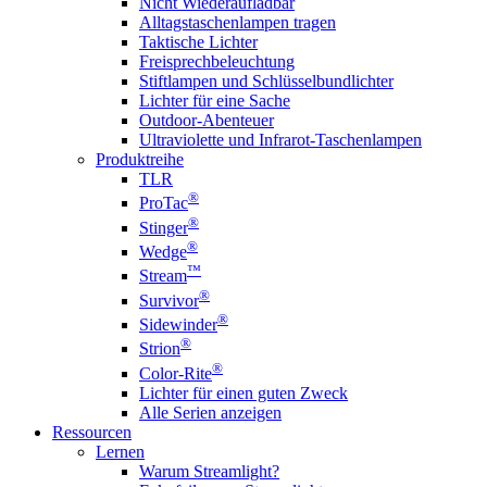
Nicht Wiederaufladbar
Alltagstaschenlampen tragen
Taktische Lichter
Freisprechbeleuchtung
Stiftlampen und Schlüsselbundlichter
Lichter für eine Sache
Outdoor-Abenteuer
Ultraviolette und Infrarot-Taschenlampen
Produktreihe
TLR
®
ProTac
®
Stinger
®
Wedge
™
Stream
®
Survivor
®
Sidewinder
®
Strion
®
Color-Rite
Lichter für einen guten Zweck
Alle Serien anzeigen
Ressourcen
Lernen
Warum Streamlight?