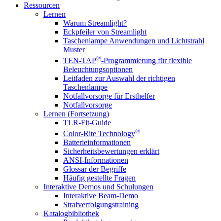
Ressourcen
Lernen
Warum Streamlight?
Eckpfeiler von Streamlight
Taschenlampe Anwendungen und Lichtstrahl
Muster
®
TEN-TAP
-Programmierung für flexible
Beleuchtungsoptionen
Leitfaden zur Auswahl der richtigen
Taschenlampe
Notfallvorsorge für Ersthelfer
Notfallvorsorge
Lernen (Fortsetzung)
TLR-Fit-Guide
®
Color-Rite Technology
Batterieinformationen
Sicherheitsbewertungen erklärt
ANSI-Informationen
Glossar der Begriffe
Häufig gestellte Fragen
Interaktive Demos und Schulungen
Interaktive Beam-Demo
Strafverfolgungstraining
Katalogbibliothek