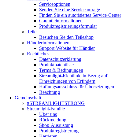
Serviceoptionen
Senden Sie eine Serviceanfrage
Finden Sie ein autorisiertes Service-Center
Garantieinformationen
Produktregistrierungsformular
Teile
Besuchen Sie den Teileshop
Händlerinformationen
Support-Website für Händler
Rechtliches
Datenschutzerklärung
Produktpatentliste
Terms & Bedingungen
Streamlight-Richtlinie in Bezug auf
Einreichungen von Erfindern
Haftungsausschluss für Übersetzungen
Beachtung
Gemeinschaft
#STREAMLIGHTSTRONG
Streamlight-Familie
Über uns
Rückmeldung
Shop-Ausrüstung
Produktregistrierung
Karrieren