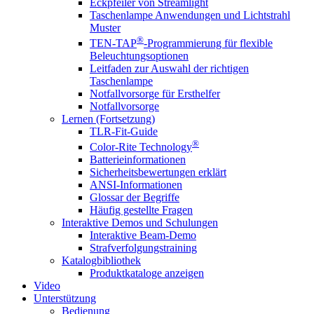
Eckpfeiler von Streamlight
Taschenlampe Anwendungen und Lichtstrahl
Muster
®
TEN-TAP
-Programmierung für flexible
Beleuchtungsoptionen
Leitfaden zur Auswahl der richtigen
Taschenlampe
Notfallvorsorge für Ersthelfer
Notfallvorsorge
Lernen (Fortsetzung)
TLR-Fit-Guide
®
Color-Rite Technology
Batterieinformationen
Sicherheitsbewertungen erklärt
ANSI-Informationen
Glossar der Begriffe
Häufig gestellte Fragen
Interaktive Demos und Schulungen
Interaktive Beam-Demo
Strafverfolgungstraining
Katalogbibliothek
Produktkataloge anzeigen
Video
Unterstützung
Bedienung