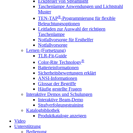
Eckpfeiler von Streamlight
Taschenlampe Anwendungen und Lichtstrahl
Muster
®
TEN-TAP
-Programmierung für flexible
Beleuchtungsoptionen
Leitfaden zur Auswahl der richtigen
Taschenlampe
Notfallvorsorge für Ersthelfer
Notfallvorsorge
Lernen (Fortsetzung)
TLR-Fit-Guide
®
Color-Rite Technology
Batterieinformationen
Sicherheitsbewertungen erklärt
ANSI-Informationen
Glossar der Begriffe
Häufig gestellte Fragen
Interaktive Demos und Schulungen
Interaktive Beam-Demo
Strafverfolgungstraining
Katalogbibliothek
Produktkataloge anzeigen
Video
Unterstützung
Bedienung