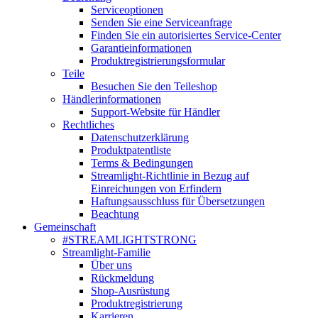
Serviceoptionen
Senden Sie eine Serviceanfrage
Finden Sie ein autorisiertes Service-Center
Garantieinformationen
Produktregistrierungsformular
Teile
Besuchen Sie den Teileshop
Händlerinformationen
Support-Website für Händler
Rechtliches
Datenschutzerklärung
Produktpatentliste
Terms & Bedingungen
Streamlight-Richtlinie in Bezug auf
Einreichungen von Erfindern
Haftungsausschluss für Übersetzungen
Beachtung
Gemeinschaft
#STREAMLIGHTSTRONG
Streamlight-Familie
Über uns
Rückmeldung
Shop-Ausrüstung
Produktregistrierung
Karrieren