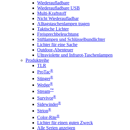
Wiederaufladbare
Wiederaufladbare USB
Multi-Kraftstoff
Nicht Wiederaufladbar
Alltagstaschenlampen tragen
Taktische Lichter
Freisprechbeleuchtung
Stiftlampen und Schlüsselbundlichter
Lichter für eine Sache
Outdoor-Abenteuer
Ultraviolette und Infrarot-Taschenlampen
Produktreihe
TLR
®
ProTac
®
Stinger
®
Wedge
™
Stream
®
Survivor
®
Sidewinder
®
Strion
®
Color-Rite
Lichter für einen guten Zweck
Alle Serien anzeigen