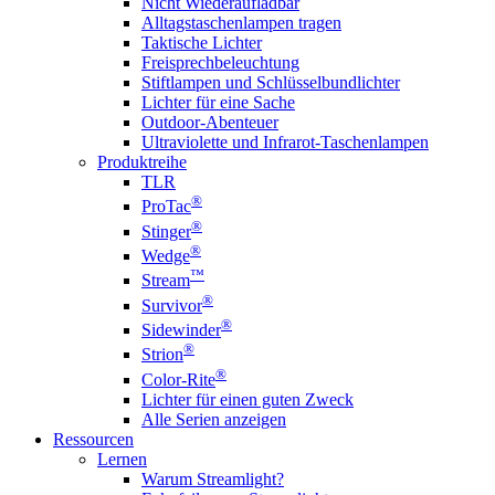
Nicht Wiederaufladbar
Alltagstaschenlampen tragen
Taktische Lichter
Freisprechbeleuchtung
Stiftlampen und Schlüsselbundlichter
Lichter für eine Sache
Outdoor-Abenteuer
Ultraviolette und Infrarot-Taschenlampen
Produktreihe
TLR
®
ProTac
®
Stinger
®
Wedge
™
Stream
®
Survivor
®
Sidewinder
®
Strion
®
Color-Rite
Lichter für einen guten Zweck
Alle Serien anzeigen
Ressourcen
Lernen
Warum Streamlight?