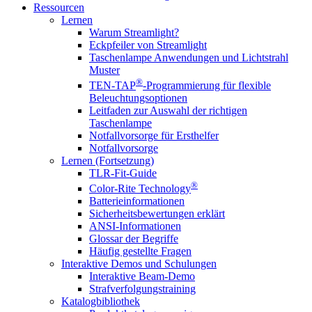
Ressourcen
Lernen
Warum Streamlight?
Eckpfeiler von Streamlight
Taschenlampe Anwendungen und Lichtstrahl
Muster
®
TEN-TAP
-Programmierung für flexible
Beleuchtungsoptionen
Leitfaden zur Auswahl der richtigen
Taschenlampe
Notfallvorsorge für Ersthelfer
Notfallvorsorge
Lernen (Fortsetzung)
TLR-Fit-Guide
®
Color-Rite Technology
Batterieinformationen
Sicherheitsbewertungen erklärt
ANSI-Informationen
Glossar der Begriffe
Häufig gestellte Fragen
Interaktive Demos und Schulungen
Interaktive Beam-Demo
Strafverfolgungstraining
Katalogbibliothek