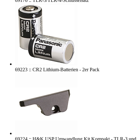
69176 :: TLR-3/TLR-4-Schlüsselsatz
69223 :: CR2 Lithium-Batterien - 2er Pack
69224 :: H&K USP Umwandlung Kit Kompakt - TLR-3 und