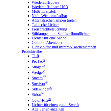
Wiederaufladbare
Wiederaufladbare USB
Multi-Kraftstoff
Nicht Wiederaufladbar
Alltagstaschenlampen tragen
Taktische Lichter
Freisprechbeleuchtung
Stiftlampen und Schlüsselbundlichter
Lichter für eine Sache
Outdoor-Abenteuer
Ultraviolette und Infrarot-Taschenlampen
Produktreihe
TLR
®
ProTac
®
Stinger
®
Wedge
™
Stream
®
Survivor
®
Sidewinder
®
Strion
®
Color-Rite
Lichter für einen guten Zweck
Alle Serien anzeigen