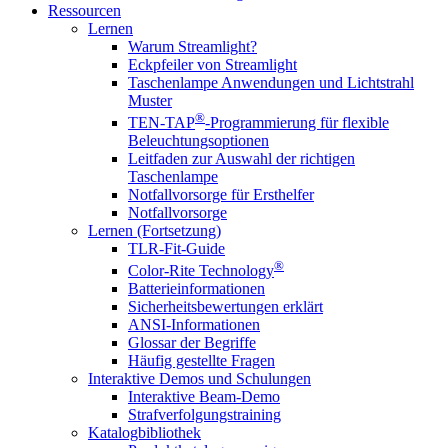
Ressourcen
Lernen
Warum Streamlight?
Eckpfeiler von Streamlight
Taschenlampe Anwendungen und Lichtstrahl
Muster
®
TEN-TAP
-Programmierung für flexible
Beleuchtungsoptionen
Leitfaden zur Auswahl der richtigen
Taschenlampe
Notfallvorsorge für Ersthelfer
Notfallvorsorge
Lernen (Fortsetzung)
TLR-Fit-Guide
®
Color-Rite Technology
Batterieinformationen
Sicherheitsbewertungen erklärt
ANSI-Informationen
Glossar der Begriffe
Häufig gestellte Fragen
Interaktive Demos und Schulungen
Interaktive Beam-Demo
Strafverfolgungstraining
Katalogbibliothek