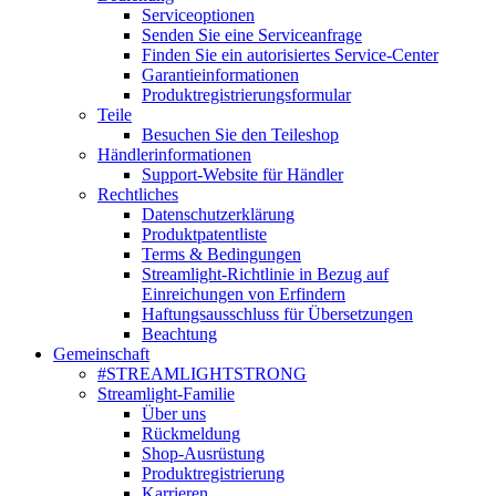
Serviceoptionen
Senden Sie eine Serviceanfrage
Finden Sie ein autorisiertes Service-Center
Garantieinformationen
Produktregistrierungsformular
Teile
Besuchen Sie den Teileshop
Händlerinformationen
Support-Website für Händler
Rechtliches
Datenschutzerklärung
Produktpatentliste
Terms & Bedingungen
Streamlight-Richtlinie in Bezug auf
Einreichungen von Erfindern
Haftungsausschluss für Übersetzungen
Beachtung
Gemeinschaft
#STREAMLIGHTSTRONG
Streamlight-Familie
Über uns
Rückmeldung
Shop-Ausrüstung
Produktregistrierung
Karrieren