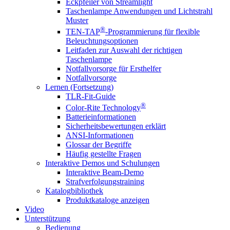
Eckpfeiler von Streamlight
Taschenlampe Anwendungen und Lichtstrahl
Muster
®
TEN-TAP
-Programmierung für flexible
Beleuchtungsoptionen
Leitfaden zur Auswahl der richtigen
Taschenlampe
Notfallvorsorge für Ersthelfer
Notfallvorsorge
Lernen (Fortsetzung)
TLR-Fit-Guide
®
Color-Rite Technology
Batterieinformationen
Sicherheitsbewertungen erklärt
ANSI-Informationen
Glossar der Begriffe
Häufig gestellte Fragen
Interaktive Demos und Schulungen
Interaktive Beam-Demo
Strafverfolgungstraining
Katalogbibliothek
Produktkataloge anzeigen
Video
Unterstützung
Bedienung