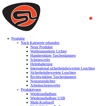
We use cookies to ensure that we provide you the best experience
on our website. By continuing to browse this website, you accept
that cookies are used to help us analyze how the website is used and
to offer you a better experience. To learn more or to find out how
you can disable cookies, you can access our
Privacy Policy
.
ACCEPT AND CLOSE
Produkte
Nach Kategorie erkunden
Neue Produkte
Waffenmontierte Lichter
Handgestützte Taschenlampen
Scheinwerfer
Helmhalterung
International sicherheitsbewertete Leuchten
Sicherheitsbewertete Leuchten
Rechtwinklige Taschenlampen
Notszenenlichter
Arbeitsscheinwerfer
Produkttypen
Wiederaufladbare
Wiederaufladbare USB
Multi-Kraftstoff