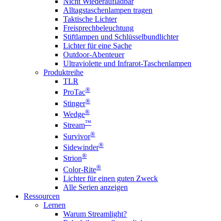
Nicht Wiederaufladbar
Alltagstaschenlampen tragen
Taktische Lichter
Freisprechbeleuchtung
Stiftlampen und Schlüsselbundlichter
Lichter für eine Sache
Outdoor-Abenteuer
Ultraviolette und Infrarot-Taschenlampen
Produktreihe
TLR
®
ProTac
®
Stinger
®
Wedge
™
Stream
®
Survivor
®
Sidewinder
®
Strion
®
Color-Rite
Lichter für einen guten Zweck
Alle Serien anzeigen
Ressourcen
Lernen
Warum Streamlight?