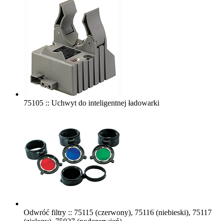
75105 :: Uchwyt do inteligentnej ładowarki
Odwróć filtry :: 75115 (czerwony), 75116 (niebieski), 75117