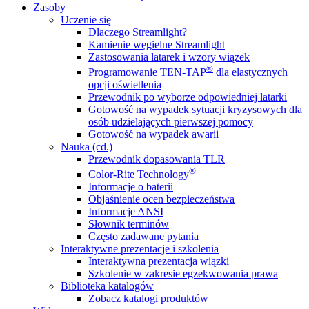
Zasoby
Uczenie się
Dlaczego Streamlight?
Kamienie węgielne Streamlight
Zastosowania latarek i wzory wiązek
®
Programowanie TEN-TAP
dla elastycznych
opcji oświetlenia
Przewodnik po wyborze odpowiedniej latarki
Gotowość na wypadek sytuacji kryzysowych dla
osób udzielających pierwszej pomocy
Gotowość na wypadek awarii
Nauka (cd.)
Przewodnik dopasowania TLR
®
Color-Rite Technology
Informacje o baterii
Objaśnienie ocen bezpieczeństwa
Informacje ANSI
Słownik terminów
Często zadawane pytania
Interaktywne prezentacje i szkolenia
Interaktywna prezentacja wiązki
Szkolenie w zakresie egzekwowania prawa
Biblioteka katalogów
Zobacz katalogi produktów