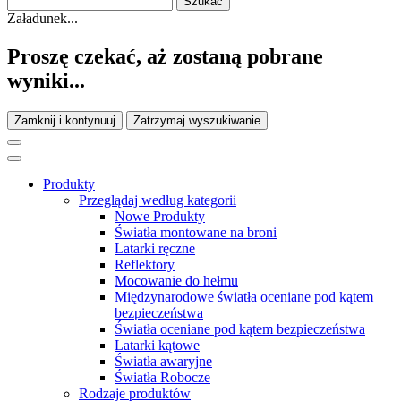
Załadunek...
Proszę czekać, aż zostaną pobrane
wyniki...
Zamknij i kontynuuj
Zatrzymaj wyszukiwanie
Produkty
Przeglądaj według kategorii
Nowe Produkty
Światła montowane na broni
Latarki ręczne
Reflektory
Mocowanie do hełmu
Międzynarodowe światła oceniane pod kątem
bezpieczeństwa
Światła oceniane pod kątem bezpieczeństwa
Latarki kątowe
Światła awaryjne
Światła Robocze
Rodzaje produktów