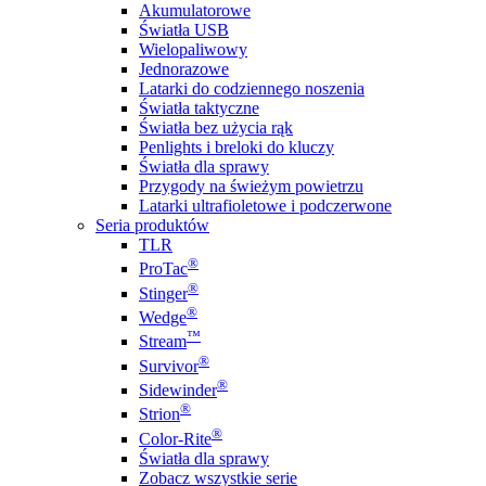
Akumulatorowe
Światła USB
Wielopaliwowy
Jednorazowe
Latarki do codziennego noszenia
Światła taktyczne
Światła bez użycia rąk
Penlights i breloki do kluczy
Światła dla sprawy
Przygody na świeżym powietrzu
Latarki ultrafioletowe i podczerwone
Seria produktów
TLR
®
ProTac
®
Stinger
®
Wedge
™
Stream
®
Survivor
®
Sidewinder
®
Strion
®
Color-Rite
Światła dla sprawy
Zobacz wszystkie serie