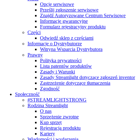
Opcje serwisowe
Prześlij zgłoszenie serwisowe
Znajdź Autoryzowane Centrum Serwisowe
Informacje gwarancyjne
Formularz rejestracyjny produktu
Części
Odwiedź sklep z częściami
Informacje o Dystrybutorze
Witryna Wsparcia Dystrybutora
Prawny
Polityka prywatności
Lista patentów produktów
Zasady i Warunki
Zasady Streamlight dotyczące zgłoszeń inventor
Zastrzeżenie dotyczące tłumaczenia
Zgodność
Społeczność
#STREAMLIGHTSTRONG
Rodzina Streamlight
O nas
Sprzężenie zwrotne
Kup sprzęt
Rejestracja produktu
Kariery
Wiadomości i wydarzenia