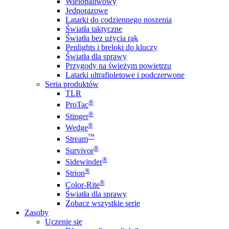
Wielopaliwowy
Jednorazowe
Latarki do codziennego noszenia
Światła taktyczne
Światła bez użycia rąk
Penlights i breloki do kluczy
Światła dla sprawy
Przygody na świeżym powietrzu
Latarki ultrafioletowe i podczerwone
Seria produktów
TLR
®
ProTac
®
Stinger
®
Wedge
™
Stream
®
Survivor
®
Sidewinder
®
Strion
®
Color-Rite
Światła dla sprawy
Zobacz wszystkie serie
Zasoby
Uczenie się