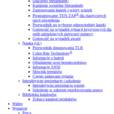
Dlaczego Streamlight?
Kamienie węgielne Streamlight
Zastosowania latarek i wzory wiązek
®
Programowanie TEN-TAP
dla elastycznych
opcji oświetlenia
Przewodnik po wyborze odpowiedniej latarki
Gotowość na wypadek sytuacji kryzysowych dla
osób udzielających pierwszej pomocy
Gotowość na wypadek awarii
Nauka (cd.)
Przewodnik dopasowania TLR
®
Color-Rite Technology
Informacje o baterii
Objaśnienie ocen bezpieczeństwa
Informacje ANSI
Słownik terminów
Często zadawane pytania
Interaktywne prezentacje i szkolenia
Interaktywna prezentacja wiązki
Szkolenie w zakresie egzekwowania prawa
Biblioteka katalogów
Zobacz katalogi produktów
Wideo
Wsparcie
Praca