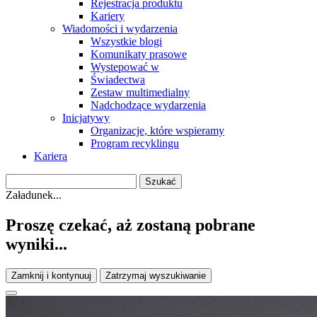
Rejestracja produktu
Kariery
Wiadomości i wydarzenia
Wszystkie blogi
Komunikaty prasowe
Wystepować w
Świadectwa
Zestaw multimedialny
Nadchodzące wydarzenia
Inicjatywy
Organizacje, które wspieramy
Program recyklingu
Kariera
Załadunek...
Proszę czekać, aż zostaną pobrane
wyniki...
Zamknij i kontynuuj
Zatrzymaj wyszukiwanie