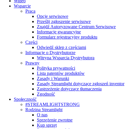
Wideo
Wsparcie
Praca
Opcje serwisowe
Prześlij zgłoszenie serwisowe
Znajdź Autoryzowane Centrum Serwisowe
Informacje gwarancyjne
Formularz rejestracyjny produktu
Części
Odwiedź sklep z częściami
Informacje o Dystrybutorze
Witryna Wsparcia Dystrybutora
Prawny
Polityka prywatności
Lista patentów produktów
Zasady i Warunki
Zasady Streamlight dotyczące zgłoszeń inventor
Zastrzeżenie dotyczące tłumaczenia
Zgodność
Społeczność
#STREAMLIGHTSTRONG
Rodzina Streamlight
O nas
Sprzężenie zwrotne
Kup sprzęt