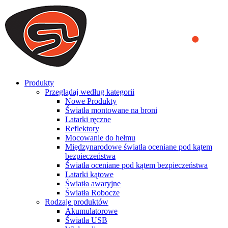
We use cookies to ensure that we provide you the best experience
on our website. By continuing to browse this website, you accept
that cookies are used to help us analyze how the website is used and
to offer you a better experience. To learn more or to find out how
you can disable cookies, you can access our
Privacy Policy
.
ACCEPT AND CLOSE
Produkty
Przeglądaj według kategorii
Nowe Produkty
Światła montowane na broni
Latarki ręczne
Reflektory
Mocowanie do hełmu
Międzynarodowe światła oceniane pod kątem
bezpieczeństwa
Światła oceniane pod kątem bezpieczeństwa
Latarki kątowe
Światła awaryjne
Światła Robocze
Rodzaje produktów
Akumulatorowe
Światła USB