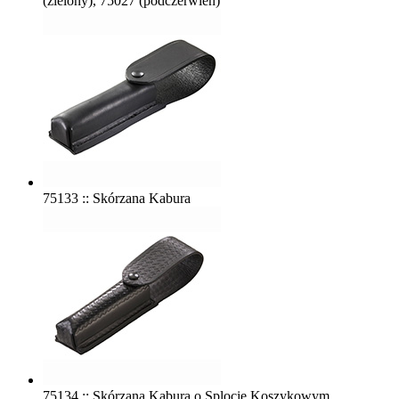
(zielony), 75027 (podczerwień)
75133 :: Skórzana Kabura
75134 :: Skórzana Kabura o Splocie Koszykowym