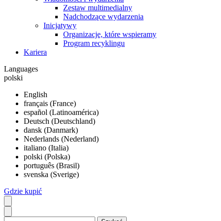
Zestaw multimedialny
Nadchodzące wydarzenia
Inicjatywy
Organizacje, które wspieramy
Program recyklingu
Kariera
Languages
polski
English
français (France)
español (Latinoamérica)
Deutsch (Deutschland)
dansk (Danmark)
Nederlands (Nederland)
italiano (Italia)
polski (Polska)
português (Brasil)
svenska (Sverige)
Gdzie kupić