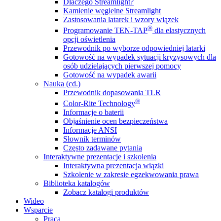
Dlaczego Streamlight?
Kamienie węgielne Streamlight
Zastosowania latarek i wzory wiązek
®
Programowanie TEN-TAP
dla elastycznych
opcji oświetlenia
Przewodnik po wyborze odpowiedniej latarki
Gotowość na wypadek sytuacji kryzysowych dla
osób udzielających pierwszej pomocy
Gotowość na wypadek awarii
Nauka (cd.)
Przewodnik dopasowania TLR
®
Color-Rite Technology
Informacje o baterii
Objaśnienie ocen bezpieczeństwa
Informacje ANSI
Słownik terminów
Często zadawane pytania
Interaktywne prezentacje i szkolenia
Interaktywna prezentacja wiązki
Szkolenie w zakresie egzekwowania prawa
Biblioteka katalogów
Zobacz katalogi produktów
Wideo
Wsparcie
Praca