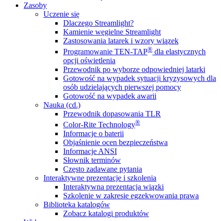
Zasoby
Uczenie się
Dlaczego Streamlight?
Kamienie węgielne Streamlight
Zastosowania latarek i wzory wiązek
®
Programowanie TEN-TAP
dla elastycznych
opcji oświetlenia
Przewodnik po wyborze odpowiedniej latarki
Gotowość na wypadek sytuacji kryzysowych dla
osób udzielających pierwszej pomocy
Gotowość na wypadek awarii
Nauka (cd.)
Przewodnik dopasowania TLR
®
Color-Rite Technology
Informacje o baterii
Objaśnienie ocen bezpieczeństwa
Informacje ANSI
Słownik terminów
Często zadawane pytania
Interaktywne prezentacje i szkolenia
Interaktywna prezentacja wiązki
Szkolenie w zakresie egzekwowania prawa
Biblioteka katalogów
Zobacz katalogi produktów