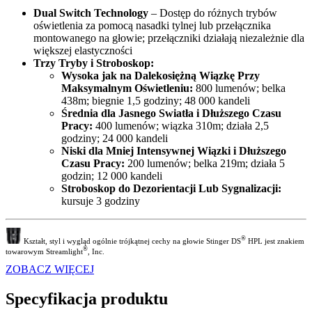
Dual Switch Technology
– Dostęp do różnych trybów
oświetlenia za pomocą nasadki tylnej lub przełącznika
montowanego na głowie; przełączniki działają niezależnie dla
większej elastyczności
Trzy Tryby i Stroboskop:
Wysoka jak na Dalekosiężną Wiązkę Przy
Maksymalnym Oświetleniu:
800 lumenów; belka
438m; biegnie 1,5 godziny; 48 000 kandeli
Średnia dla Jasnego Swiatła i Dłuższego Czasu
Pracy:
400 lumenów; wiązka 310m; działa 2,5
godziny; 24 000 kandeli
Niski dla Mniej Intensywnej Wiązki i Dłuższego
Czasu Pracy:
200 lumenów; belka 219m; działa 5
godzin; 12 000 kandeli
Stroboskop do Dezorientacji Lub Sygnalizacji:
kursuje 3 godziny
®
Kształt, styl i wygląd ogólnie trójkątnej cechy na głowie Stinger DS
HPL jest znakiem
®
towarowym Streamlight
, Inc.
ZOBACZ WIĘCEJ
Specyfikacja produktu