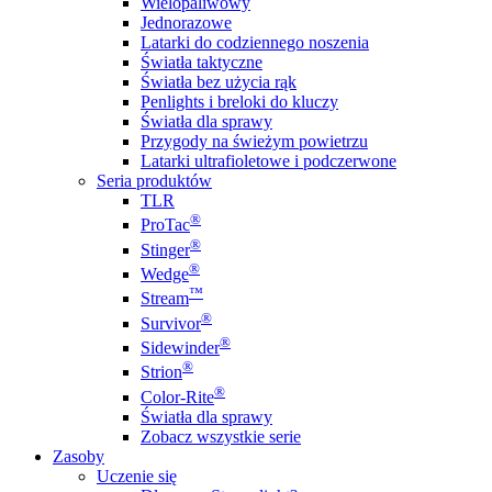
Wielopaliwowy
Jednorazowe
Latarki do codziennego noszenia
Światła taktyczne
Światła bez użycia rąk
Penlights i breloki do kluczy
Światła dla sprawy
Przygody na świeżym powietrzu
Latarki ultrafioletowe i podczerwone
Seria produktów
TLR
®
ProTac
®
Stinger
®
Wedge
™
Stream
®
Survivor
®
Sidewinder
®
Strion
®
Color-Rite
Światła dla sprawy
Zobacz wszystkie serie
Zasoby
Uczenie się