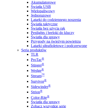
Akumulatorowe
Światła USB
Wielopaliwowy
Jednorazowe
Latarki do codziennego noszenia
Światła taktyczne
Światła bez użycia rąk
Penlights i breloki do kluczy
Światła dla sprawy
Przygody na świeżym powietrzu
Latarki ultrafioletowe i podczerwone
Seria produktów
TLR
®
ProTac
®
Stinger
®
Wedge
™
Stream
®
Survivor
®
Sidewinder
®
Strion
®
Color-Rite
Światła dla sprawy
Zobacz wszystkie serie