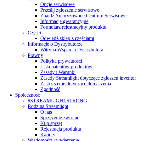
Opcje serwisowe
Prześlij zgłoszenie serwisowe
Znajdź Autoryzowane Centrum Serwisowe
Informacje gwarancyjne
Formularz rejestracyjny produktu
Części
Odwiedź sklep z częściami
Informacje o Dystrybutorze
Witryna Wsparcia Dystrybutora
Prawny
Polityka prywatności
Lista patentów produktów
Zasady i Warunki
Zasady Streamlight dotyczące zgłoszeń inventor
Zastrzeżenie dotyczące tłumaczenia
Zgodność
Społeczność
#STREAMLIGHTSTRONG
Rodzina Streamlight
O nas
Sprzężenie zwrotne
Kup sprzęt
Rejestracja produktu
Kariery
Wiadomości i wydarzenia