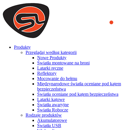
We use cookies to ensure that we provide you the best experience
on our website. By continuing to browse this website, you accept
that cookies are used to help us analyze how the website is used and
to offer you a better experience. To learn more or to find out how
you can disable cookies, you can access our
Privacy Policy
.
ACCEPT AND CLOSE
Produkty
Przeglądaj według kategorii
Nowe Produkty
Światła montowane na broni
Latarki ręczne
Reflektory
Mocowanie do hełmu
Międzynarodowe światła oceniane pod kątem
bezpieczeństwa
Światła oceniane pod kątem bezpieczeństwa
Latarki kątowe
Światła awaryjne
Światła Robocze
Rodzaje produktów
Akumulatorowe
Światła USB