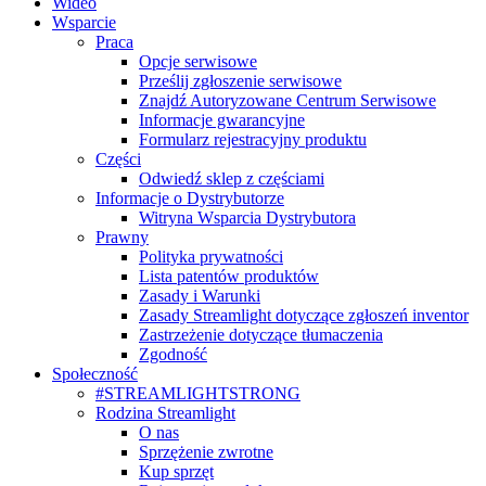
Wideo
Wsparcie
Praca
Opcje serwisowe
Prześlij zgłoszenie serwisowe
Znajdź Autoryzowane Centrum Serwisowe
Informacje gwarancyjne
Formularz rejestracyjny produktu
Części
Odwiedź sklep z częściami
Informacje o Dystrybutorze
Witryna Wsparcia Dystrybutora
Prawny
Polityka prywatności
Lista patentów produktów
Zasady i Warunki
Zasady Streamlight dotyczące zgłoszeń inventor
Zastrzeżenie dotyczące tłumaczenia
Zgodność
Społeczność
#STREAMLIGHTSTRONG
Rodzina Streamlight
O nas
Sprzężenie zwrotne
Kup sprzęt