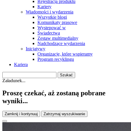
Rejestracja produktu
Kariery
Wiadomości i wydarzenia
Wszystkie blogi
Komunikaty prasowe
Wystepować w
Świadectwa
Zestaw multimedialny
Nadchodzące wydarzenia
Inicjatywy
Organizacje, które wspieramy
Program recyklingu
Kariera
Załadunek...
Proszę czekać, aż zostaną pobrane
wyniki...
Zamknij i kontynuuj
Zatrzymaj wyszukiwanie