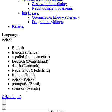
Zestaw multimedialny
Nadchodzące wydarzenia
Inicjatywy
Organizacje, które wspieramy
Program recyklingu
Kariera
Languages
polski
English
français (France)
español (Latinoamérica)
Deutsch (Deutschland)
dansk (Danmark)
Nederlands (Nederland)
italiano (Italia)
polski (Polska)
português (Brasil)
svenska (Sverige)
Gdzie kupić