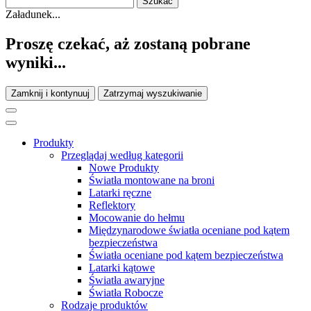
Załadunek...
Proszę czekać, aż zostaną pobrane
wyniki...
Zamknij i kontynuuj
Zatrzymaj wyszukiwanie
Produkty
Przeglądaj według kategorii
Nowe Produkty
Światła montowane na broni
Latarki ręczne
Reflektory
Mocowanie do hełmu
Międzynarodowe światła oceniane pod kątem
bezpieczeństwa
Światła oceniane pod kątem bezpieczeństwa
Latarki kątowe
Światła awaryjne
Światła Robocze
Rodzaje produktów