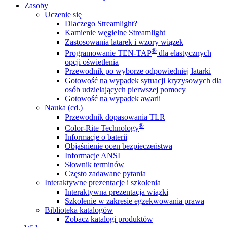
Zasoby
Uczenie się
Dlaczego Streamlight?
Kamienie węgielne Streamlight
Zastosowania latarek i wzory wiązek
®
Programowanie TEN-TAP
dla elastycznych
opcji oświetlenia
Przewodnik po wyborze odpowiedniej latarki
Gotowość na wypadek sytuacji kryzysowych dla
osób udzielających pierwszej pomocy
Gotowość na wypadek awarii
Nauka (cd.)
Przewodnik dopasowania TLR
®
Color-Rite Technology
Informacje o baterii
Objaśnienie ocen bezpieczeństwa
Informacje ANSI
Słownik terminów
Często zadawane pytania
Interaktywne prezentacje i szkolenia
Interaktywna prezentacja wiązki
Szkolenie w zakresie egzekwowania prawa
Biblioteka katalogów
Zobacz katalogi produktów