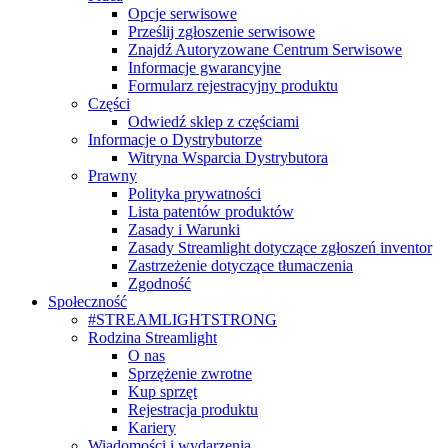
Opcje serwisowe
Prześlij zgłoszenie serwisowe
Znajdź Autoryzowane Centrum Serwisowe
Informacje gwarancyjne
Formularz rejestracyjny produktu
Części
Odwiedź sklep z częściami
Informacje o Dystrybutorze
Witryna Wsparcia Dystrybutora
Prawny
Polityka prywatności
Lista patentów produktów
Zasady i Warunki
Zasady Streamlight dotyczące zgłoszeń inventor
Zastrzeżenie dotyczące tłumaczenia
Zgodność
Społeczność
#STREAMLIGHTSTRONG
Rodzina Streamlight
O nas
Sprzężenie zwrotne
Kup sprzęt
Rejestracja produktu
Kariery
Wiadomości i wydarzenia