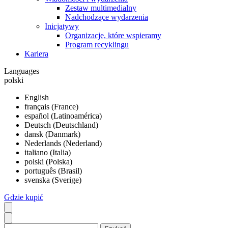
Zestaw multimedialny
Nadchodzące wydarzenia
Inicjatywy
Organizacje, które wspieramy
Program recyklingu
Kariera
Languages
polski
English
français (France)
español (Latinoamérica)
Deutsch (Deutschland)
dansk (Danmark)
Nederlands (Nederland)
italiano (Italia)
polski (Polska)
português (Brasil)
svenska (Sverige)
Gdzie kupić