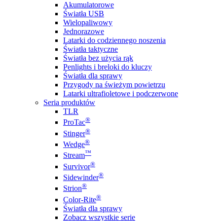
Akumulatorowe
Światła USB
Wielopaliwowy
Jednorazowe
Latarki do codziennego noszenia
Światła taktyczne
Światła bez użycia rąk
Penlights i breloki do kluczy
Światła dla sprawy
Przygody na świeżym powietrzu
Latarki ultrafioletowe i podczerwone
Seria produktów
TLR
®
ProTac
®
Stinger
®
Wedge
™
Stream
®
Survivor
®
Sidewinder
®
Strion
®
Color-Rite
Światła dla sprawy
Zobacz wszystkie serie