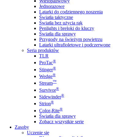
Wielopaliwowy
Jednorazowe
Latarki do codziennego noszenia
Światła taktyczne
Światła bez użycia rąk
Penlights i breloki do kluczy
Światła dla sprawy
Przygody na świeżym powietrzu
Latarki ultrafioletowe i podczerwone
Seria produktów
TLR
®
ProTac
®
Stinger
®
Wedge
™
Stream
®
Survivor
®
Sidewinder
®
Strion
®
Color-Rite
Światła dla sprawy
Zobacz wszystkie serie
Zasoby
Uczenie się