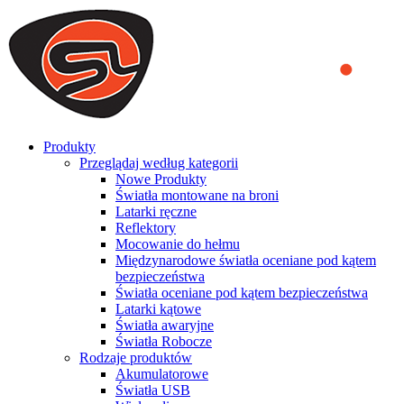
We use cookies to ensure that we provide you the best experience
on our website. By continuing to browse this website, you accept
that cookies are used to help us analyze how the website is used and
to offer you a better experience. To learn more or to find out how
you can disable cookies, you can access our
Privacy Policy
.
ACCEPT AND CLOSE
Produkty
Przeglądaj według kategorii
Nowe Produkty
Światła montowane na broni
Latarki ręczne
Reflektory
Mocowanie do hełmu
Międzynarodowe światła oceniane pod kątem
bezpieczeństwa
Światła oceniane pod kątem bezpieczeństwa
Latarki kątowe
Światła awaryjne
Światła Robocze
Rodzaje produktów
Akumulatorowe
Światła USB