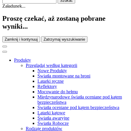
Załadunek...
Proszę czekać, aż zostaną pobrane
wyniki...
Zamknij i kontynuuj
Zatrzymaj wyszukiwanie
Produkty
Przeglądaj według kategorii
Nowe Produkty
Światła montowane na broni
Latarki ręczne
Reflektory
Mocowanie do hełmu
Międzynarodowe światła oceniane pod kątem
bezpieczeństwa
Światła oceniane pod kątem bezpieczeństwa
Latarki kątowe
Światła awaryjne
Światła Robocze
Rodzaje produktów