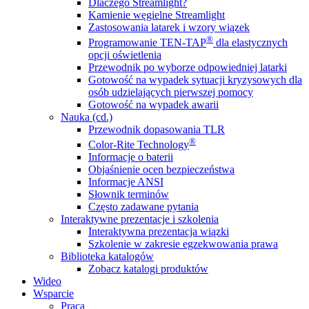
Dlaczego Streamlight?
Kamienie węgielne Streamlight
Zastosowania latarek i wzory wiązek
®
Programowanie TEN-TAP
dla elastycznych
opcji oświetlenia
Przewodnik po wyborze odpowiedniej latarki
Gotowość na wypadek sytuacji kryzysowych dla
osób udzielających pierwszej pomocy
Gotowość na wypadek awarii
Nauka (cd.)
Przewodnik dopasowania TLR
®
Color-Rite Technology
Informacje o baterii
Objaśnienie ocen bezpieczeństwa
Informacje ANSI
Słownik terminów
Często zadawane pytania
Interaktywne prezentacje i szkolenia
Interaktywna prezentacja wiązki
Szkolenie w zakresie egzekwowania prawa
Biblioteka katalogów
Zobacz katalogi produktów
Wideo
Wsparcie
Praca