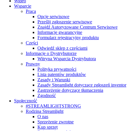
Wideo
Wsparcie
Praca
Opcje serwisowe
Prześlij zgłoszenie serwisowe
Znajdź Autoryzowane Centrum Serwisowe
Informacje gwarancyjne
Formularz rejestracyjny produktu
Części
Odwiedź sklep z częściami
Informacje o Dystrybutorze
Witryna Wsparcia Dystrybutora
Prawny
Polityka prywatności
Lista patentów produktów
Zasady i Warunki
Zasady Streamlight dotyczące zgłoszeń inventor
Zastrzeżenie dotyczące tłumaczenia
Zgodność
Społeczność
#STREAMLIGHTSTRONG
Rodzina Streamlight
O nas
Sprzężenie zwrotne
Kup sprzęt