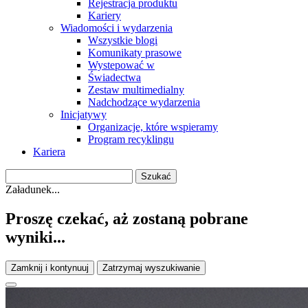
Rejestracja produktu
Kariery
Wiadomości i wydarzenia
Wszystkie blogi
Komunikaty prasowe
Wystepować w
Świadectwa
Zestaw multimedialny
Nadchodzące wydarzenia
Inicjatywy
Organizacje, które wspieramy
Program recyklingu
Kariera
Załadunek...
Proszę czekać, aż zostaną pobrane
wyniki...
Zamknij i kontynuuj
Zatrzymaj wyszukiwanie