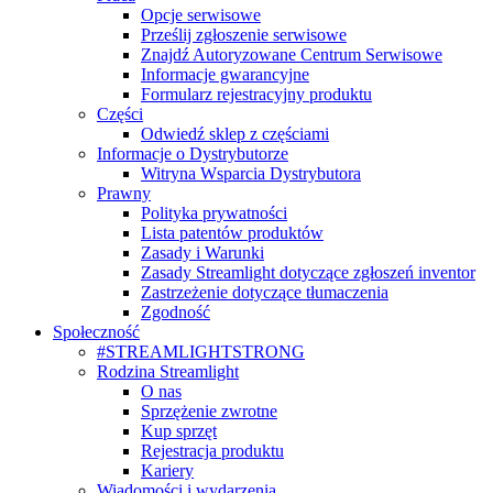
Opcje serwisowe
Prześlij zgłoszenie serwisowe
Znajdź Autoryzowane Centrum Serwisowe
Informacje gwarancyjne
Formularz rejestracyjny produktu
Części
Odwiedź sklep z częściami
Informacje o Dystrybutorze
Witryna Wsparcia Dystrybutora
Prawny
Polityka prywatności
Lista patentów produktów
Zasady i Warunki
Zasady Streamlight dotyczące zgłoszeń inventor
Zastrzeżenie dotyczące tłumaczenia
Zgodność
Społeczność
#STREAMLIGHTSTRONG
Rodzina Streamlight
O nas
Sprzężenie zwrotne
Kup sprzęt
Rejestracja produktu
Kariery
Wiadomości i wydarzenia