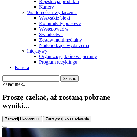
Rejestracja produktu
Kariery
Wiadomości i wydarzenia
Wszystkie blogi
Komunikaty prasowe
Wystepować w
Świadectwa
Zestaw multimedialny
Nadchodzące wydarzenia
Inicjatywy
Organizacje, które wspieramy
Program recyklingu
Kariera
Załadunek...
Proszę czekać, aż zostaną pobrane
wyniki...
Zamknij i kontynuuj
Zatrzymaj wyszukiwanie