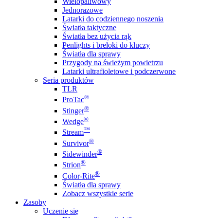
Wielopaliwowy
Jednorazowe
Latarki do codziennego noszenia
Światła taktyczne
Światła bez użycia rąk
Penlights i breloki do kluczy
Światła dla sprawy
Przygody na świeżym powietrzu
Latarki ultrafioletowe i podczerwone
Seria produktów
TLR
®
ProTac
®
Stinger
®
Wedge
™
Stream
®
Survivor
®
Sidewinder
®
Strion
®
Color-Rite
Światła dla sprawy
Zobacz wszystkie serie
Zasoby
Uczenie się