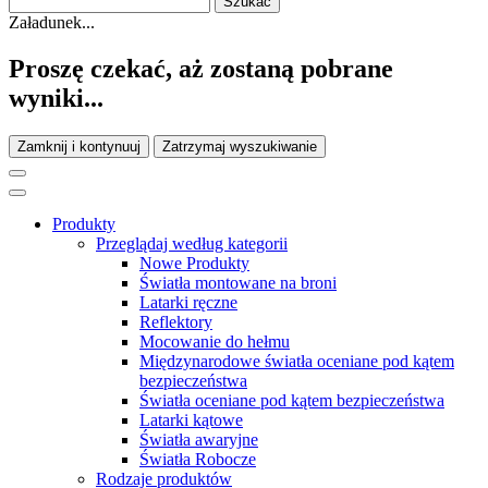
Załadunek...
Proszę czekać, aż zostaną pobrane
wyniki...
Zamknij i kontynuuj
Zatrzymaj wyszukiwanie
Produkty
Przeglądaj według kategorii
Nowe Produkty
Światła montowane na broni
Latarki ręczne
Reflektory
Mocowanie do hełmu
Międzynarodowe światła oceniane pod kątem
bezpieczeństwa
Światła oceniane pod kątem bezpieczeństwa
Latarki kątowe
Światła awaryjne
Światła Robocze
Rodzaje produktów