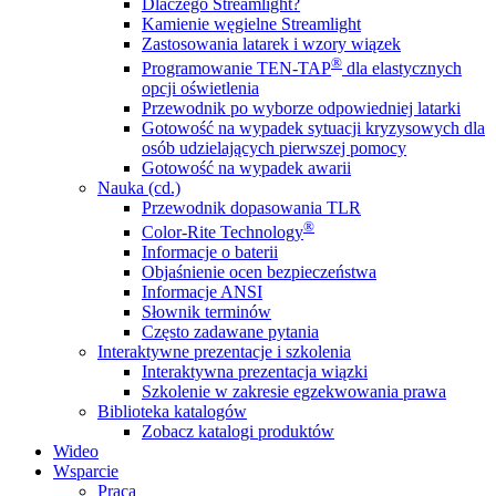
Dlaczego Streamlight?
Kamienie węgielne Streamlight
Zastosowania latarek i wzory wiązek
®
Programowanie TEN-TAP
dla elastycznych
opcji oświetlenia
Przewodnik po wyborze odpowiedniej latarki
Gotowość na wypadek sytuacji kryzysowych dla
osób udzielających pierwszej pomocy
Gotowość na wypadek awarii
Nauka (cd.)
Przewodnik dopasowania TLR
®
Color-Rite Technology
Informacje o baterii
Objaśnienie ocen bezpieczeństwa
Informacje ANSI
Słownik terminów
Często zadawane pytania
Interaktywne prezentacje i szkolenia
Interaktywna prezentacja wiązki
Szkolenie w zakresie egzekwowania prawa
Biblioteka katalogów
Zobacz katalogi produktów
Wideo
Wsparcie
Praca