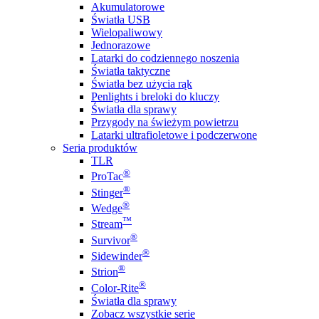
Akumulatorowe
Światła USB
Wielopaliwowy
Jednorazowe
Latarki do codziennego noszenia
Światła taktyczne
Światła bez użycia rąk
Penlights i breloki do kluczy
Światła dla sprawy
Przygody na świeżym powietrzu
Latarki ultrafioletowe i podczerwone
Seria produktów
TLR
®
ProTac
®
Stinger
®
Wedge
™
Stream
®
Survivor
®
Sidewinder
®
Strion
®
Color-Rite
Światła dla sprawy
Zobacz wszystkie serie