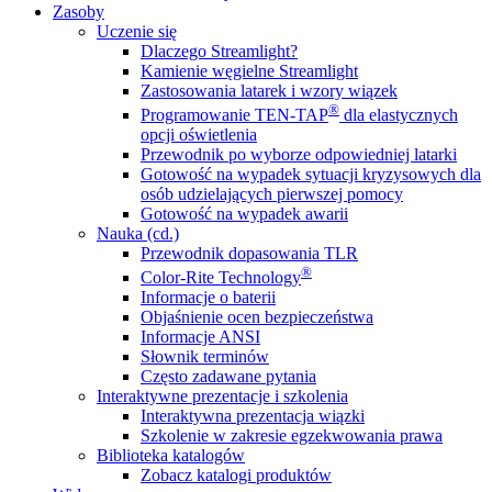
Zasoby
Uczenie się
Dlaczego Streamlight?
Kamienie węgielne Streamlight
Zastosowania latarek i wzory wiązek
®
Programowanie TEN-TAP
dla elastycznych
opcji oświetlenia
Przewodnik po wyborze odpowiedniej latarki
Gotowość na wypadek sytuacji kryzysowych dla
osób udzielających pierwszej pomocy
Gotowość na wypadek awarii
Nauka (cd.)
Przewodnik dopasowania TLR
®
Color-Rite Technology
Informacje o baterii
Objaśnienie ocen bezpieczeństwa
Informacje ANSI
Słownik terminów
Często zadawane pytania
Interaktywne prezentacje i szkolenia
Interaktywna prezentacja wiązki
Szkolenie w zakresie egzekwowania prawa
Biblioteka katalogów
Zobacz katalogi produktów