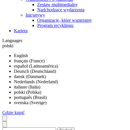
Zestaw multimedialny
Nadchodzące wydarzenia
Inicjatywy
Organizacje, które wspieramy
Program recyklingu
Kariera
Languages
polski
English
français (France)
español (Latinoamérica)
Deutsch (Deutschland)
dansk (Danmark)
Nederlands (Nederland)
italiano (Italia)
polski (Polska)
português (Brasil)
svenska (Sverige)
Gdzie kupić