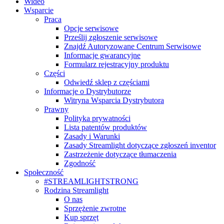
Wideo
Wsparcie
Praca
Opcje serwisowe
Prześlij zgłoszenie serwisowe
Znajdź Autoryzowane Centrum Serwisowe
Informacje gwarancyjne
Formularz rejestracyjny produktu
Części
Odwiedź sklep z częściami
Informacje o Dystrybutorze
Witryna Wsparcia Dystrybutora
Prawny
Polityka prywatności
Lista patentów produktów
Zasady i Warunki
Zasady Streamlight dotyczące zgłoszeń inventor
Zastrzeżenie dotyczące tłumaczenia
Zgodność
Społeczność
#STREAMLIGHTSTRONG
Rodzina Streamlight
O nas
Sprzężenie zwrotne
Kup sprzęt