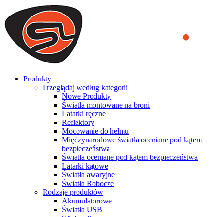
We use cookies to ensure that we provide you the best experience
on our website. By continuing to browse this website, you accept
that cookies are used to help us analyze how the website is used and
to offer you a better experience. To learn more or to find out how
you can disable cookies, you can access our
Privacy Policy
.
ACCEPT AND CLOSE
Produkty
Przeglądaj według kategorii
Nowe Produkty
Światła montowane na broni
Latarki ręczne
Reflektory
Mocowanie do hełmu
Międzynarodowe światła oceniane pod kątem
bezpieczeństwa
Światła oceniane pod kątem bezpieczeństwa
Latarki kątowe
Światła awaryjne
Światła Robocze
Rodzaje produktów
Akumulatorowe
Światła USB