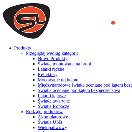
We use cookies to ensure that we provide you the best experience on o
you a better experience. To learn more or to find out how you can di
ACCEPT AND CLOSE
Produkty
Przeglądaj według kategorii
Nowe Produkty
Światła montowane na broni
Latarki ręczne
Reflektory
Mocowanie do hełmu
Międzynarodowe światła oceniane pod kątem bez
Światła oceniane pod kątem bezpieczeństwa
Latarki kątowe
Światła awaryjne
Światła Robocze
Rodzaje produktów
Akumulatorowe
Światła USB
Wielopaliwowy