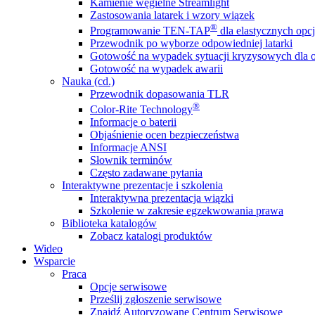
Kamienie węgielne Streamlight
Zastosowania latarek i wzory wiązek
®
Programowanie TEN-TAP
dla elastycznych opcj
Przewodnik po wyborze odpowiedniej latarki
Gotowość na wypadek sytuacji kryzysowych dla o
Gotowość na wypadek awarii
Nauka (cd.)
Przewodnik dopasowania TLR
®
Color-Rite Technology
Informacje o baterii
Objaśnienie ocen bezpieczeństwa
Informacje ANSI
Słownik terminów
Często zadawane pytania
Interaktywne prezentacje i szkolenia
Interaktywna prezentacja wiązki
Szkolenie w zakresie egzekwowania prawa
Biblioteka katalogów
Zobacz katalogi produktów
Wideo
Wsparcie
Praca
Opcje serwisowe
Prześlij zgłoszenie serwisowe
Znajdź Autoryzowane Centrum Serwisowe