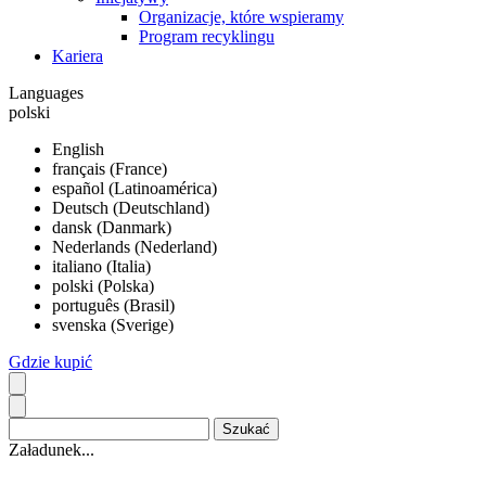
Organizacje, które wspieramy
Program recyklingu
Kariera
Languages
polski
English
français (France)
español (Latinoamérica)
Deutsch (Deutschland)
dansk (Danmark)
Nederlands (Nederland)
italiano (Italia)
polski (Polska)
português (Brasil)
svenska (Sverige)
Gdzie kupić
Załadunek...