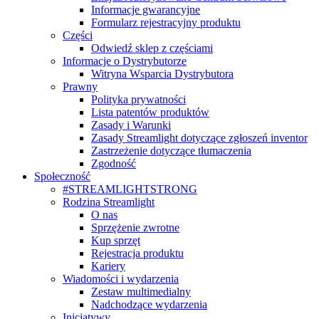
Informacje gwarancyjne
Formularz rejestracyjny produktu
Części
Odwiedź sklep z częściami
Informacje o Dystrybutorze
Witryna Wsparcia Dystrybutora
Prawny
Polityka prywatności
Lista patentów produktów
Zasady i Warunki
Zasady Streamlight dotyczące zgłoszeń inventor
Zastrzeżenie dotyczące tłumaczenia
Zgodność
Społeczność
#STREAMLIGHTSTRONG
Rodzina Streamlight
O nas
Sprzężenie zwrotne
Kup sprzęt
Rejestracja produktu
Kariery
Wiadomości i wydarzenia
Zestaw multimedialny
Nadchodzące wydarzenia
Inicjatywy