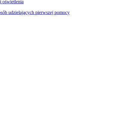
i oświetlenia
sób udzielających pierwszej pomocy