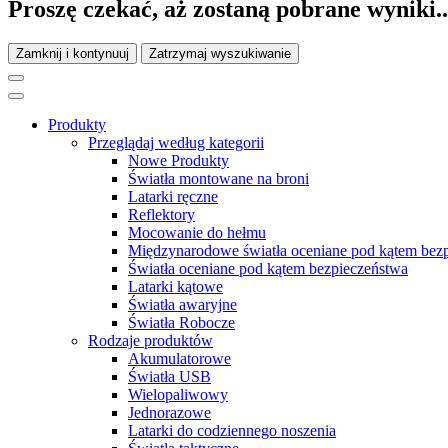
Proszę czekać, aż zostaną pobrane wyniki..
Zamknij i kontynuuj
Zatrzymaj wyszukiwanie
Produkty
Przeglądaj według kategorii
Nowe Produkty
Światła montowane na broni
Latarki ręczne
Reflektory
Mocowanie do hełmu
Międzynarodowe światła oceniane pod kątem bez
Światła oceniane pod kątem bezpieczeństwa
Latarki kątowe
Światła awaryjne
Światła Robocze
Rodzaje produktów
Akumulatorowe
Światła USB
Wielopaliwowy
Jednorazowe
Latarki do codziennego noszenia