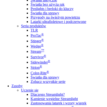
Światła taktyczne
Światła bez użycia rąk
Penlights i breloki do kluczy
Światła dla sprawy
Przygody na świeżym powietrzu
Latarki ultrafioletowe i podczerwone
Seria produktów
TLR
®
ProTac
®
Stinger
®
Wedge
™
Stream
®
Survivor
®
Sidewinder
®
Strion
®
Color-Rite
Światła dla sprawy
Zobacz wszystkie serie
Zasoby
Uczenie się
Dlaczego Streamlight?
Kamienie węgielne Streamlight
Zastosowania latarek i wzory wiązek