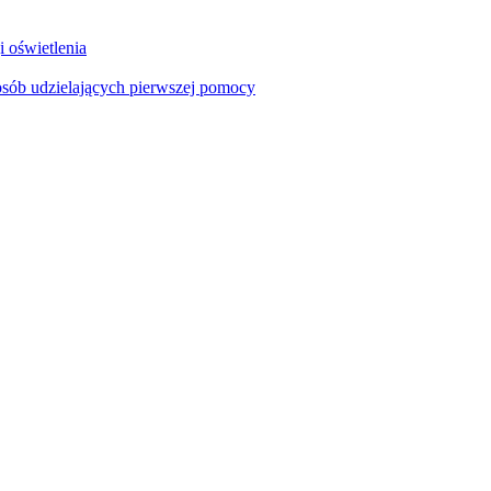
i oświetlenia
sób udzielających pierwszej pomocy