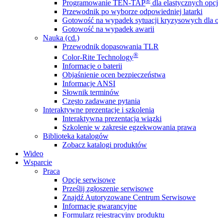
®
Programowanie TEN-TAP
dla elastycznych opcj
Przewodnik po wyborze odpowiedniej latarki
Gotowość na wypadek sytuacji kryzysowych dla o
Gotowość na wypadek awarii
Nauka (cd.)
Przewodnik dopasowania TLR
®
Color-Rite Technology
Informacje o baterii
Objaśnienie ocen bezpieczeństwa
Informacje ANSI
Słownik terminów
Często zadawane pytania
Interaktywne prezentacje i szkolenia
Interaktywna prezentacja wiązki
Szkolenie w zakresie egzekwowania prawa
Biblioteka katalogów
Zobacz katalogi produktów
Wideo
Wsparcie
Praca
Opcje serwisowe
Prześlij zgłoszenie serwisowe
Znajdź Autoryzowane Centrum Serwisowe
Informacje gwarancyjne
Formularz rejestracyjny produktu