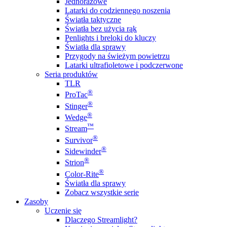
Jednorazowe
Latarki do codziennego noszenia
Światła taktyczne
Światła bez użycia rąk
Penlights i breloki do kluczy
Światła dla sprawy
Przygody na świeżym powietrzu
Latarki ultrafioletowe i podczerwone
Seria produktów
TLR
®
ProTac
®
Stinger
®
Wedge
™
Stream
®
Survivor
®
Sidewinder
®
Strion
®
Color-Rite
Światła dla sprawy
Zobacz wszystkie serie
Zasoby
Uczenie się
Dlaczego Streamlight?