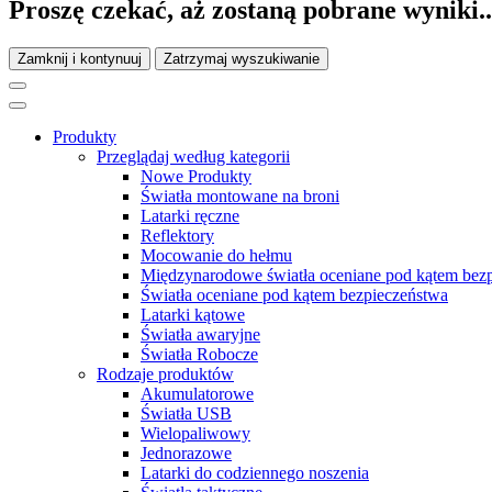
Proszę czekać, aż zostaną pobrane wyniki..
Zamknij i kontynuuj
Zatrzymaj wyszukiwanie
Produkty
Przeglądaj według kategorii
Nowe Produkty
Światła montowane na broni
Latarki ręczne
Reflektory
Mocowanie do hełmu
Międzynarodowe światła oceniane pod kątem bez
Światła oceniane pod kątem bezpieczeństwa
Latarki kątowe
Światła awaryjne
Światła Robocze
Rodzaje produktów
Akumulatorowe
Światła USB
Wielopaliwowy
Jednorazowe
Latarki do codziennego noszenia