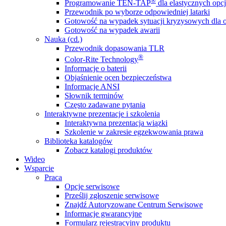
®
Programowanie TEN-TAP
dla elastycznych opcj
Przewodnik po wyborze odpowiedniej latarki
Gotowość na wypadek sytuacji kryzysowych dla o
Gotowość na wypadek awarii
Nauka (cd.)
Przewodnik dopasowania TLR
®
Color-Rite Technology
Informacje o baterii
Objaśnienie ocen bezpieczeństwa
Informacje ANSI
Słownik terminów
Często zadawane pytania
Interaktywne prezentacje i szkolenia
Interaktywna prezentacja wiązki
Szkolenie w zakresie egzekwowania prawa
Biblioteka katalogów
Zobacz katalogi produktów
Wideo
Wsparcie
Praca
Opcje serwisowe
Prześlij zgłoszenie serwisowe
Znajdź Autoryzowane Centrum Serwisowe
Informacje gwarancyjne
Formularz rejestracyjny produktu