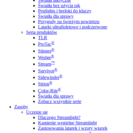
Światła taktyczne
Światła bez użycia rąk
Penlights i breloki do kluczy
Światła dla sprawy
Przygody na świeżym powietrzu
Latarki ultrafioletowe i podczerwone
Seria produktów
TLR
®
ProTac
®
Stinger
®
Wedge
™
Stream
®
Survivor
®
Sidewinder
®
Strion
®
Color-Rite
Światła dla sprawy
Zobacz wszystkie serie
Zasoby
Uczenie się
Dlaczego Streamlight?
Kamienie węgielne Streamlight
Zastosowania latarek i wzory wiązek