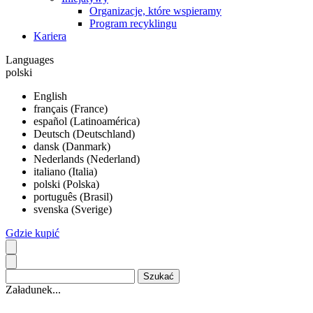
Organizacje, które wspieramy
Program recyklingu
Kariera
Languages
polski
English
français (France)
español (Latinoamérica)
Deutsch (Deutschland)
dansk (Danmark)
Nederlands (Nederland)
italiano (Italia)
polski (Polska)
português (Brasil)
svenska (Sverige)
Gdzie kupić
Załadunek...