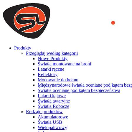
We use cookies to ensure that we provide you the best experience on o
you a better experience. To learn more or to find out how you can di
ACCEPT AND CLOSE
Produkty
Przeglądaj według kategorii
Nowe Produkty
Światła montowane na broni
Latarki ręczne
Reflektory
Mocowanie do hełmu
Międzynarodowe światła oceniane pod kątem bez
Światła oceniane pod kątem bezpieczeństwa
Latarki kątowe
Światła awaryjne
Światła Robocze
Rodzaje produktów
Akumulatorowe
Światła USB
Wielopaliwowy