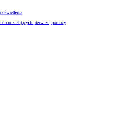
i oświetlenia
sób udzielających pierwszej pomocy