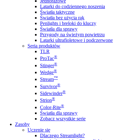
Jednorazowe
Latarki do codziennego noszenia
Światła taktyczne
Światła bez użycia rąk
Penlights i breloki do kluczy
Światła dla sprawy
Przygody na świeżym powietrzu
Latarki ultrafioletowe i podczerwone
Seria produktów
TLR
®
ProTac
®
Stinger
®
Wedge
™
Stream
®
Survivor
®
Sidewinder
®
Strion
®
Color-Rite
Światła dla sprawy
Zobacz wszystkie serie
Zasoby
Uczenie się
Dlaczego Streamlight?