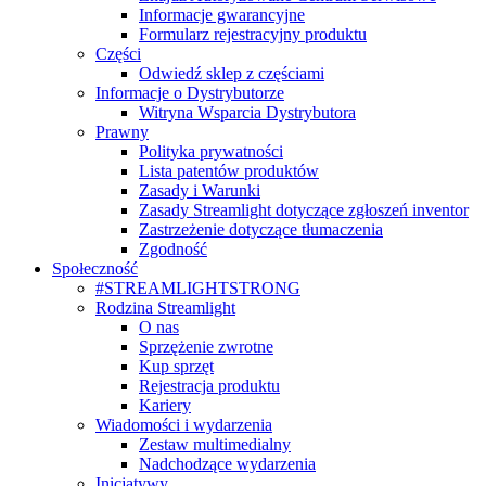
Informacje gwarancyjne
Formularz rejestracyjny produktu
Części
Odwiedź sklep z częściami
Informacje o Dystrybutorze
Witryna Wsparcia Dystrybutora
Prawny
Polityka prywatności
Lista patentów produktów
Zasady i Warunki
Zasady Streamlight dotyczące zgłoszeń inventor
Zastrzeżenie dotyczące tłumaczenia
Zgodność
Społeczność
#STREAMLIGHTSTRONG
Rodzina Streamlight
O nas
Sprzężenie zwrotne
Kup sprzęt
Rejestracja produktu
Kariery
Wiadomości i wydarzenia
Zestaw multimedialny
Nadchodzące wydarzenia
Inicjatywy