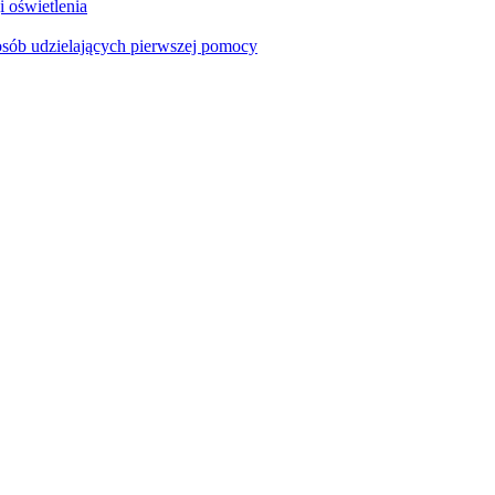
i oświetlenia
sób udzielających pierwszej pomocy