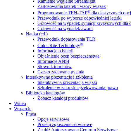
Kamienie węgielne Streamlight
Zastosowania latarek i wzory wiązek
®
Programowanie TEN-TAP
dla elastycznych opcj
Przewodnik po wyborze odpowiedniej latarki
Gotowość na wypadek sytuacji kryzysowych dla o
Gotowość na wypadek awarii
Nauka (cd.)
Przewodnik dopasowania TLR
®
Color-Rite Technology
Informacje o baterii
Objaśnienie ocen bezpieczeństwa
Informacje ANSI
Słownik terminów
Często zadawane pytania
Interaktywne prezentacje i szkolenia
Interaktywna prezentacja wiązki
Szkolenie w zakresie egzekwowania prawa
Biblioteka katalogów
Zobacz katalogi produktów
Wideo
Wsparcie
Praca
Opcje serwisowe
Prześlij zgłoszenie serwisowe
Znajdź Autoryzowane Centrum Serwisowe